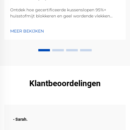
Ontdek hoe gecertificeerde kussenslopen 95%+
huisstofmijt blokkeren en geel wordende vlekken
door zweet, olie en cosmetica voorkomen. Klinisch
bewezen — verbeter vandaag nog uw slaaphygiëne.
MEER BEKIJKEN
Klantbeoordelingen
- Sarah.