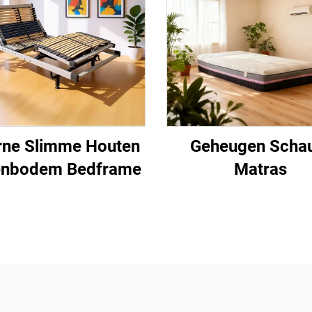
rne Slimme Houten
Geheugen Sch
enbodem Bedframe
Matras