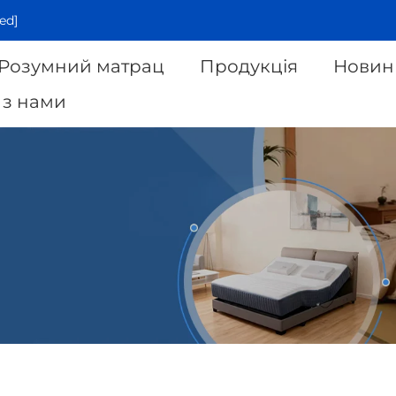
ed]
Розумний матрац
Продукція
Новин
 з нами