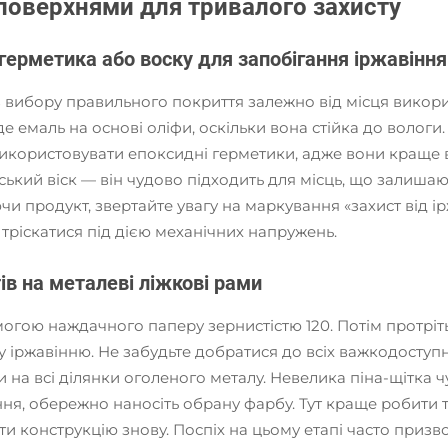
 поверхнями для тривалого захисту
герметика або воску для запобігання іржавіння
 з вибору правильного покриття залежно від місця вико
йде емаль на основі оліфи, оскільки вона стійка до волог
икористовувати епоксидні герметики, адже вони краще в
бський віск — він чудово підходить для місць, що залиша
чи продукт, звертайте увагу на маркування «захист від і
 тріскатися під дією механічних напружень.
ів на металеві ліжкові рами
могою наждачного паперу зернистістю 120. Потім протр
іржавінню. Не забудьте добратися до всіх важкодоступни
ни на всі ділянки оголеного металу. Невелика піна-щітка
я, обережно наносіть обрану фарбу. Тут краще робити то
ти конструкцію знову. Поспіх на цьому етапі часто приз