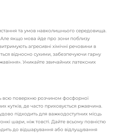
ристання та умов навколишнього середовища.
и. Але якщо мова йде про зони поблизу
итримують агресивні хімічні речовини в
ються відносно сухими, забезпечуючи гарну
ржавіння». Уникайте звичайних латексних
іть всю поверхню розчином фосфорної
х кутків, де часто приховується ржавчина.
 чудово підходить для важкодоступних місць
нкі шари, ніж товсті. Дайте всьому повністю
водить до відшарування або відлущування