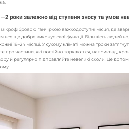
ка.
1—2 роки залежно від ступеня зносу та умов 
 мікрофібровою ганчіркою важкодоступні місця, де зварні
я все ще добре виконує свої функції. Більшість людей во
жні 18–24 місяці. У сухому кліматі можна трохи затягнут
 про частини, які постійно торкаються, наприклад, крон
ору й регулярно підправляйте невеликі сколи. Це допо
ому.