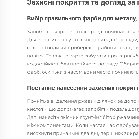
Захисні покриття та догляд за
Вибір правильного фарби для металу, 
Запобігання іржавіні насправді починається
Для вологих стін у спальні досить добре піді
солоної води чи прибережні райони, краще в
повітрі. Також не варто забувати про карнау
водостійкість без постійного догляду. Обираю
фарб, оскільки з часом вони часто починають
Поетапне нанесення захисних покритт
Почніть з видалення ржавих ділянок за допо
кислоти, що допомагає запобігти подальшому 
Далі нанесіть якісний грунт-інгібітор ржавчи
між компонентами. Коли настає час фарбуванн
висохнути принаймні два дні, перш ніж збира