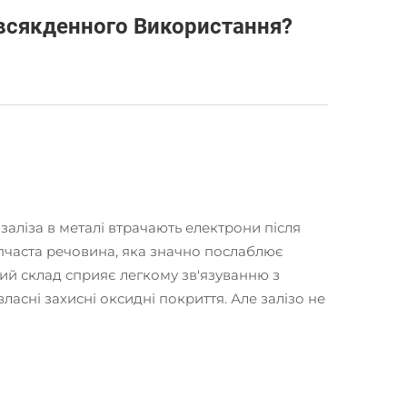
овсякденного Використання?
заліза в металі втрачають електрони після
ипчаста речовина, яка значно послаблює
мний склад сприяє легкому зв'язуванню з
сні захисні оксидні покриття. Але залізо не