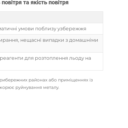
повітря та якість повітря
іматичні умови поблизу узбережжя
бирання, нещасні випадки з домашніми
 реагенти для розтоплення льоду на
У прибережних районах або приміщеннях із
скорює руйнування металу.