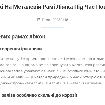
жі На Металевій Рамі Ліжка Під Час П
Time : 2025-11-18
евих рамах ліжок
утворення іржавини
, це по суті є просто окисненням. Це означає, що атоми 
ксид заліза — знайома всім червонувато-коричнева розс
 основі заліза уражаються найбільше, оскільки їхній ато
іній чи мідь — ці метали природним чином утворюють вла
довжує проникати глибше й глибше в метал із місяцями.
 заліза особливо схильні до корозії