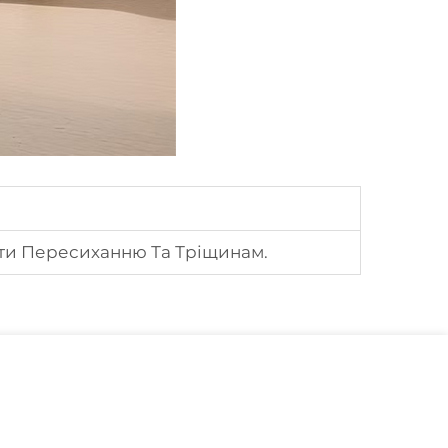
гти Пересиханню Та Тріщинам.