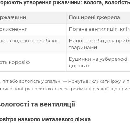
орюють утворення ржавчини: волога, вологість 
 ржавчини
Поширені джерела
 окиснення
Погана вентиляція, кл
акт з водою послаблює
Напої, засоби для при
тваринами
Будинки на узбережжі,
ть корозію
дорогах
 піт або вологість у спальні — можуть викликати іржу. 
тояле повітря посилюють електрохімічні реакції, що при
ологості та вентиляції
повітря навколо металевого ліжка