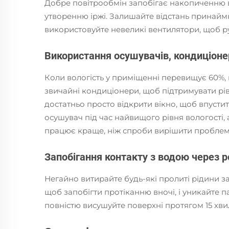
Добре повітрообмін запобігає накопиченню в
утворенню іржі. Залишайте відстань принайм
використовуйте невеликі вентилятори, щоб ру
Використання осушувачів, кондиціоне
Коли вологість у приміщенні перевищує 60%, 
звичайні кондиціонери, щоб підтримувати рівен
достатньо просто відкрити вікно, щоб впустит
осушувач під час найвищого рівня вологості,
працює краще, ніж спроби вирішити пробле
Запобігання контакту з водою через 
Негайно витирайте будь-які пролиті рідини 
щоб запобігти протіканню вночі, і уникайте 
повністю висушуйте поверхні протягом 15 хв