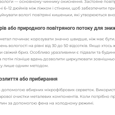
ологи — основному чиннику окиснення. Застояне повітря
ні 6–12 дюймів між ліжком і стінами, щоб забезпечити п
йнувати вологі повітряні кишеньки, які утворюються вно
рів або природного повітряного потоку для зни
метал починає корозувати значно швидше, ніж має бути.
ь вологості на рівні від 30 до 50 відсотків. Якщо хтось 
и свіжий бриз. Особливо уразливими є підвали та будинки
 а потім пізніше вдень дозволити циркулювати зовнішньо
му лише одним методом.
розлиття або прибирання
за допомогою вбирних мікрофібрових серветок. Використ
парової очистки металевих компонентів. Коли потрібно 
илин за допомогою фена на холодному режимі.