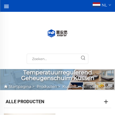
NL
Temperatuurregulerend
Geheugenschuim Kussen
Startpagina
>
Producten
>
Kussen
>
Temperatuurregulerend Geheugenschuim Kussen
ALLE PRODUCTEN