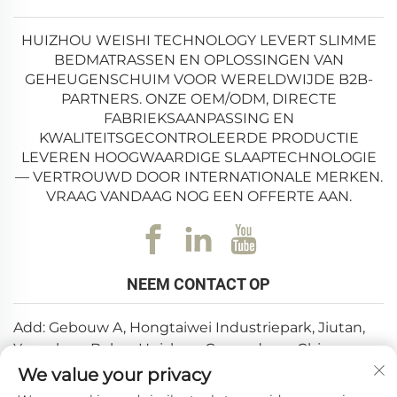
HUIZHOU WEISHI TECHNOLOGY LEVERT SLIMME
BEDMATRASSEN EN OPLOSSINGEN VAN
GEHEUGENSCHUIM VOOR WERELDWIJDE B2B-
PARTNERS. ONZE OEM/ODM, DIRECTE
FABRIEKSAANPASSING EN
KWALITEITSGECONTROLEERDE PRODUCTIE
LEVEREN HOOGWAARDIGE SLAAPTECHNOLOGIE
— VERTROUWD DOOR INTERNATIONALE MERKEN.
VRAAG VANDAAG NOG EEN OFFERTE AAN.
NEEM CONTACT OP
Add: Gebouw A, Hongtaiwei Industriepark, Jiutan,
Yuanzhou, Boluo, Huizhou, Guangdong, China
We value your privacy
E-mail:
[email protected]