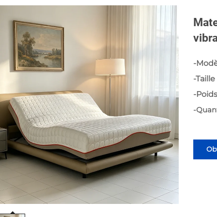
Mate
vibr
-Modè
-Taille
-Poids
-Quan
Obt