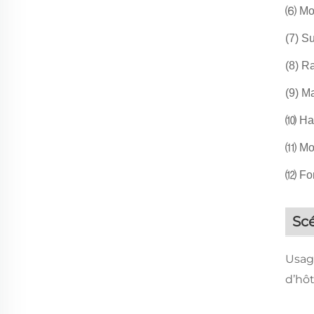
⑹ Mod
(7) S
(8) R
(9) M
⑽ Hau
⑾ Mod
⑿ Fon
Scé
Usag
d’hôt