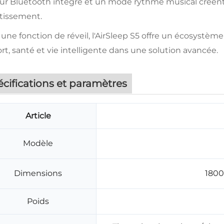
eur Bluetooth intégré et un mode rythme musical créen
rtissement.
une fonction de réveil, l'AirSleep S5 offre un écosystèm
rt, santé et vie intelligente dans une solution avancée.
cifications et paramètres
Article
Modèle
Dimensions
1800
Poids