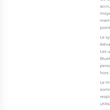
accru
moyen
mémo
poin
Le sy
éléva
Les u
Blue
pers
hors 
Le m
somm
respi
utili