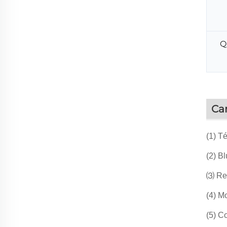
Q
Car
(1) T
(2) B
⑶ Rel
(4) M
(5) Co