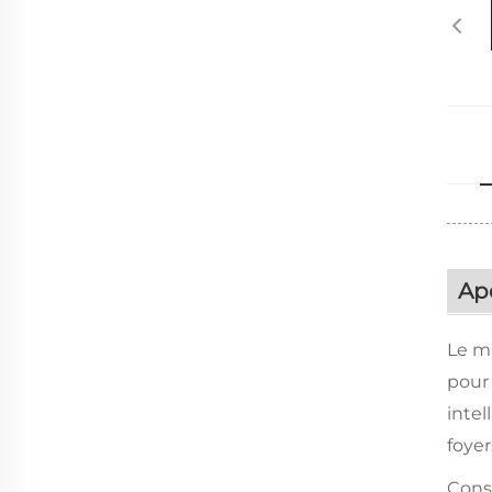
Ap
Le ma
pour
intel
foye
Const