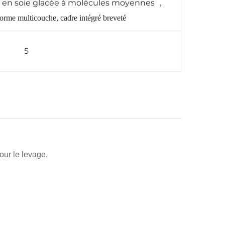
issu en soie glacée à molécules moyennes
，
rme multicouche, cadre intégré breveté
5
ur le levage.