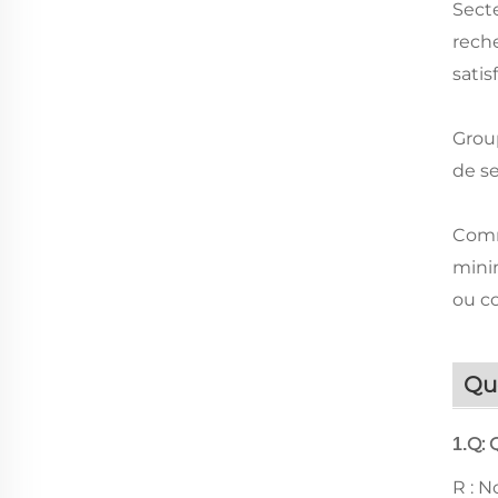
Secte
reche
satis
Group
de se
Comm
mini
ou c
Qu
Q: 
1.
R : N