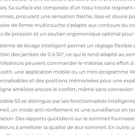
es. Sa surface est composée d’un tissu tricoté respirant 
nes, procurant une sensation fraîche, lisse et douce pou
ire de forme multicouche s’adapte aux contours du cor
ts de pression et un soutien ergonomique optimal pour 
stème de levage intelligent permet un réglage flexible a
tion des jambes de 0 à 30°, ce qui le rend adapté au somme
tilisateurs peuvent commander le matelas sans effort à 
tooth, une application mobile ou un mini-programme W
onnalisables et des positions mémorisées pour une exp
ligne améliore encore le confort, même sans connexion 
odèle S5 se distingue par ses fonctionnalités intellig
eil, un mode anti-ronflement et une surveillance en tem
ration. Des rapports quotidiens sur le sommeil fournissen
sateurs à améliorer la qualité de leur sommeil. En outre,