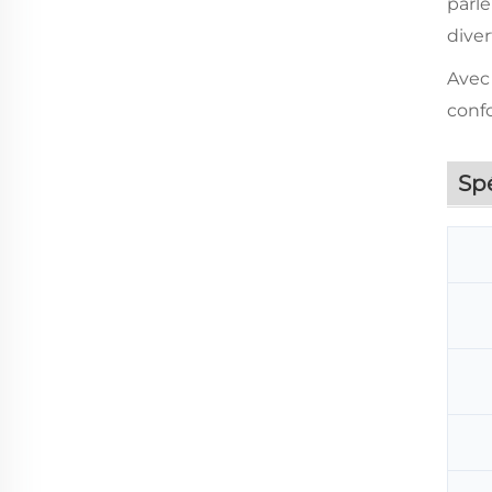
parl
dive
Avec 
confo
Spé