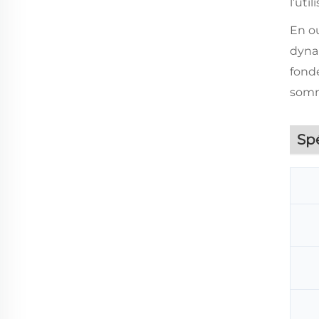
l’util
En ou
dynam
fondé
somm
Spé