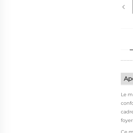
Ap
Le ma
confo
cadre
foyer
Ce ma