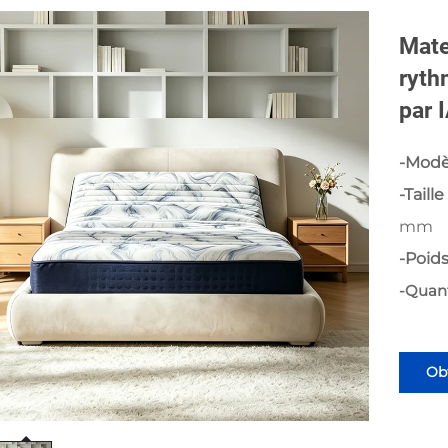
Mate
ryth
par 
-Modè
-Taille
mm
-Poids
-Quan
Obt