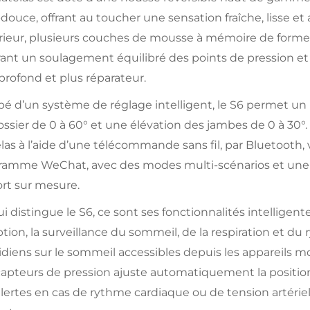
-douce, offrant au toucher une sensation fraîche, lisse e
érieur, plusieurs couches de mousse à mémoire de forme
rant un soulagement équilibré des points de pression 
profond et plus réparateur.
é d’un système de réglage intelligent, le S6 permet un 
ssier de 0 à 60° et une élévation des jambes de 0 à 30°
as à l’aide d’une télécommande sans fil, par Bluetooth, 
ramme WeChat, avec des modes multi-scénarios et une 
ort sur mesure.
i distingue le S6, ce sont ses fonctionnalités intelligen
tion, la surveillance du sommeil, de la respiration et du
diens sur le sommeil accessibles depuis les appareils 
apteurs de pression ajuste automatiquement la position a
lertes en cas de rythme cardiaque ou de tension artérie