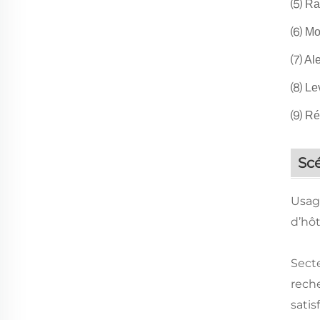
⑸ Rap
⑹ Mod
⑺ Ale
⑻ Lev
⑼ Rég
Scé
Usag
d’hôt
Secte
reche
satis