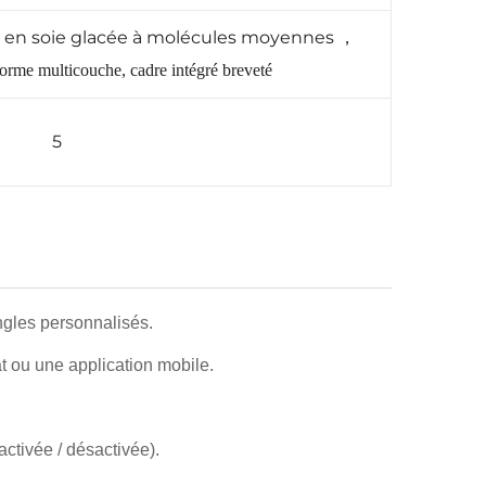
issu en soie glacée à molécules moyennes
，
rme multicouche, cadre intégré breveté
5
gles personnalisés.
ou une application mobile.
activée / désactivée).