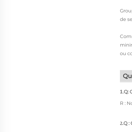
Group
de se
Comm
mini
ou c
Qu
Q: 
1.
R : N
Q : 
2.