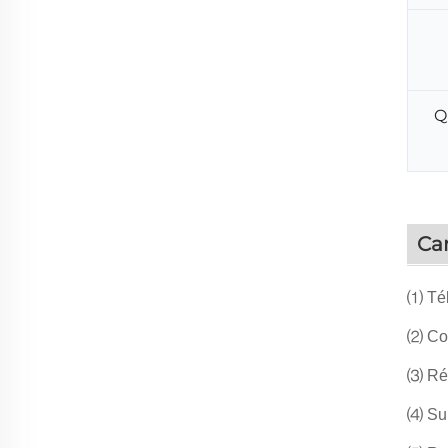
Q
Car
⑴ Tél
⑵ Com
⑶ Rég
⑷ Sur