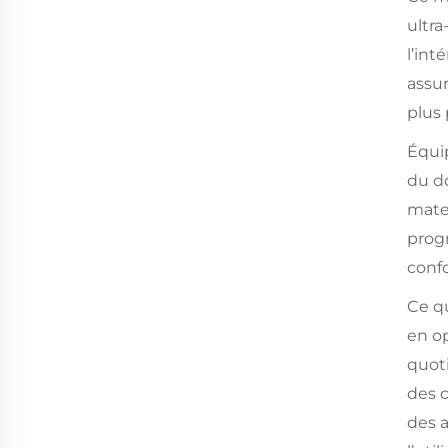
ultra
l’int
assu
plus 
Équip
du do
matel
prog
conf
Ce qu
en op
quoti
des c
des a