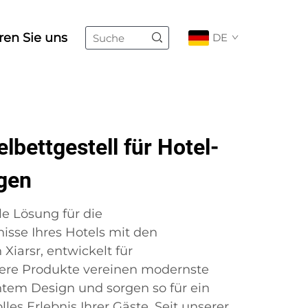
ren Sie uns
DE
bettgestell für Hotel-
gen
le Lösung für die
isse Ihres Hotels mit den
 Xiarsr, entwickelt für
ere Produkte vereinen modernste
ntem Design und sorgen so für ein
lles Erlebnis Ihrer Gäste. Seit unserer