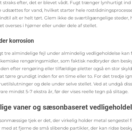
digt straks efter, det er blevet vådt. Fugt trænger lynhurtig
 udsættes for vand, hvilket starter hele rostrådningsprocesse
 indtil alt er helt tørt. Glem ikke de sværtilgængelige stede
et overses i hjørner eller under dele af stellet.
der korrosion
igt tre almindelige fejl under almindelig vedligeholdelse kan
 kemiske rengøringsmidler, som faktisk nedbryder den besky
den efter rengøring eller tilfældige pletter også en stor skyl
t tørre grundigt inden for en time eller to. For det tredje ig
kruetilslutninger og dele under selve stellet. Ved at undgå dis
re mindst 5-7 ekstra år, før der vises reelle tegn på slitage.
lige vaner og sæsonbaseret vedligeholdel
ssige tjek er det, der virkelig holder metal sengestel fri
d at fjerne de små slibende partikler, der kan ridse beskytt