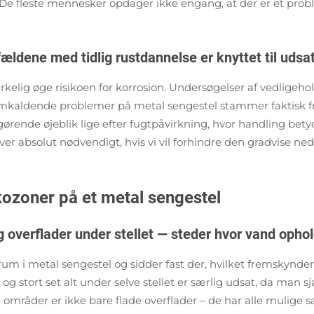
. De fleste mennesker opdager ikke engang, at der er et pro
fældene med tidlig rustdannelse er knyttet til udsat
irkelig øge risikoen for korrosion. Undersøgelser af vedligeho
emkaldende problemer på metal sengestel stammer faktisk fra
fgørende øjeblik lige efter fugtpåvirkning, hvor handling betyd
er absolut nødvendigt, hvis vi vil forhindre den gradvise nedb
ikozoner på et metal sengestel
 overflader under stellet — steder hvor vand ophol
 rum i metal sengestel og sidder fast der, hvilket fremskynde
g stort set alt under selve stellet er særlig udsat, da man sj
 områder er ikke bare flade overflader – de har alle mulige 