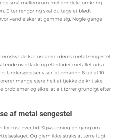
t ind i de små mellemrum mellem dele, omkring
n. Efter rengøring skal du tage et blødt
r, hvor vand elsker at gemme sig. Nogle gange
 fremskynde korrosionen i deres metal sengestel.
ttende overflade og efterlader metallet udsat
dig. Undersøgelser viser, at omkring 8 ud af 10
norerer mange ejere helt at tjekke de kritiske
se problemer og sikre, at alt tørrer grundigt efter
se af metal sengestel
 for rust over tid. Støvsugning en gang om
elseslaget. Og glem ikke straks at tørre fugt