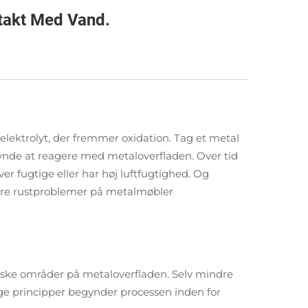
ntakt Med Vand.
elektrolyt, der fremmer oxidation. Tag et metal
egynde at reagere med metaloverfladen. Over tid
er fugtige eller har høj luftfugtighed. Og
 flere rustproblemer på metalmøbler
diske områder på metaloverfladen. Selv mindre
ige principper begynder processen inden for