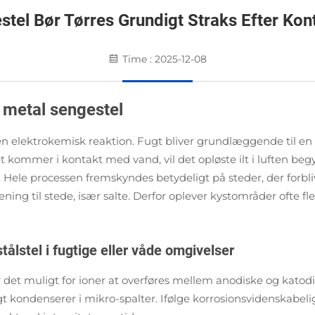
stel Bør Tørres Grundigt Straks Efter Ko
Time : 2025-12-08
 metal sengestel
 en elektrokemisk reaktion. Fugt bliver grundlæggende til en 
det kommer i kontakt med vand, vil det opløste ilt i luften b
 Hele processen fremskyndes betydeligt på steder, der forbliv
rening til stede, især salte. Derfor oplever kystområder ofte
ålstel i fugtige eller våde omgivelser
r det muligt for ioner at overføres mellem anodiske og kato
t kondenserer i mikro-spalter. Ifølge korrosionsvidenskabel