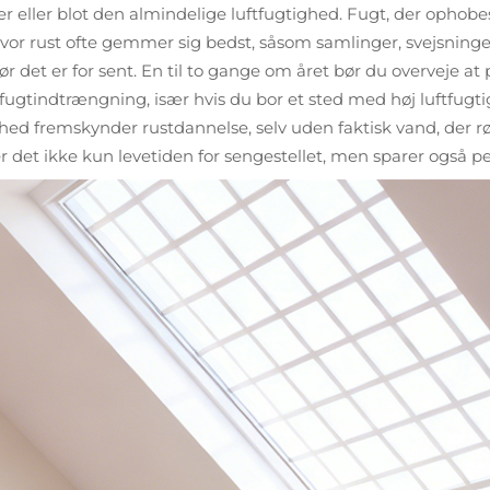
eller blot den almindelige luftfugtighed. Fugt, der ophobes, 
vor rust ofte gemmer sig bedst, såsom samlinger, svejsninge
før det er for sent. En til to gange om året bør du overveje at
fugtindtrængning, især hvis du bor et sted med høj luftfug
ghed fremskynder rustdannelse, selv uden faktisk vand, der rør
r det ikke kun levetiden for sengestellet, men sparer også p