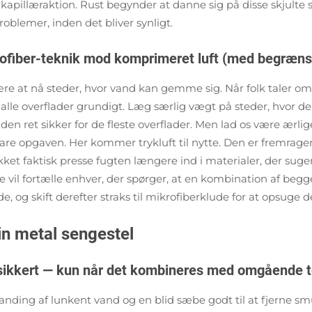
kapillæraktion. Rust begynder at danne sig på disse skjulte
roblemer, inden det bliver synligt.
krofiber-teknik mod komprimeret luft (med begræns
være at nå steder, hvor vand kan gemme sig. Når folk taler o
e alle overflader grundigt. Læg særlig vægt på steder, hvor 
 den ret sikker for de fleste overflader. Men lad os være ærli
klare opgaven. Her kommer trykluft til nytte. Den er fremrag
kket faktisk presse fugten længere ind i materialer, der suger
nche vil fortælle enhver, der spørger, at en kombination af be
e, og skift derefter straks til mikrofiberklude for at opsuge d
in metal sengestel
sikkert — kun når det kombineres med omgående tør
landing af lunkent vand og en blid sæbe godt til at fjerne s