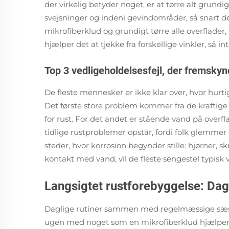
der virkelig betyder noget, er at tørre alt grun
svejsninger og indeni gevindområder, så snart de
mikrofiberklud og grundigt tørre alle overflader,
hjælper det at tjekke fra forskellige vinkler, så int
Top 3 vedligeholdelsesfejl, der fremskyn
De fleste mennesker er ikke klar over, hvor hurt
Det første store problem kommer fra de kraftige
for rust. For det andet er stående vand på overfla
tidlige rustproblemer opstår, fordi folk glemmer a
steder, hvor korrosion begynder stille: hjørner, s
kontakt med vand, vil de fleste sengestel typisk va
Langsigtet rustforebyggelse: Dag
Daglige rutiner sammen med regelmæssige sæsonmæ
ugen med noget som en mikrofiberklud hjælper me