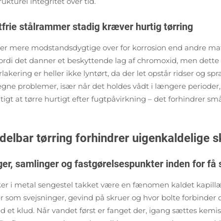
kturel integritet over tid.
frie stålrammer stadig kræver hurtig tørring
r er mere modstandsdygtige over for korrosion end andre ma
 fordi det danner et beskyttende lag af chromoxid, men dette
rlakering er heller ikke lyntørt, da der let opstår ridser og spr
egne problemer, især når det holdes vådt i længere perioder
tigt at tørre hurtigt efter fugtpåvirkning – det forhindrer små
delbar tørring forhindrer uigenkaldelige 
nger, samlinger og fastgørelsespunkter inden for få
r i metal sengestel takket være en fænomen kaldet kapillærak
er som svejsninger, gevind på skruer og hvor bolte forbinder
d et klud. Når vandet først er fanget der, igang sættes kemiske