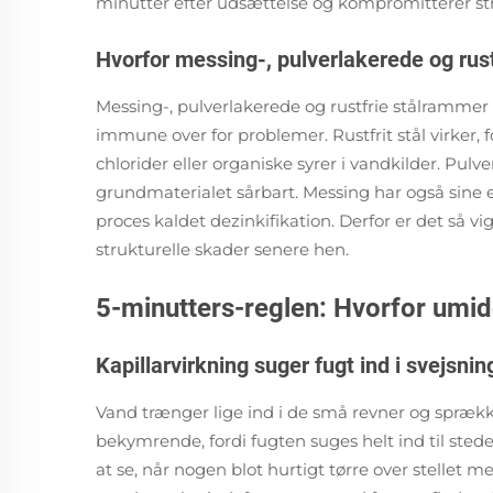
minutter efter udsættelse og kompromitterer stru
Hvorfor messing-, pulverlakerede og rust
Messing-, pulverlakerede og rustfrie stålramme
immune over for problemer. Rustfrit stål virker,
chlorider eller organiske syrer i vandkilder. Pulve
grundmaterialet sårbart. Messing har også sine 
proces kaldet dezinkifikation. Derfor er det så vig
strukturelle skader senere hen.
5-minutters-reglen: Hvorfor umid
Kapillarvirkning suger fugt ind i svejsni
Vand trænger lige ind i de små revner og sprække
bekymrende, fordi fugten suges helt ind til sted
at se, når nogen blot hurtigt tørre over stellet me