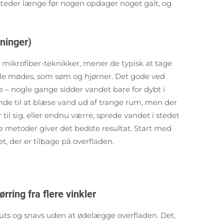
 steder længe før nogen opdager noget galt, og
ninger)
m mikrofiber-teknikker, mener de typisk at tage
dele mødes, som søm og hjørner. Det gode ved
ge – nogle gange sidder vandet bare for dybt i
ende til at blæse vand ud af trange rum, men der
 til sig, eller endnu værre, sprede vandet i stedet
gge metoder giver det bedste resultat. Start med
et, der er tilbage på overfladen.
ring fra flere vinkler
muts og snavs uden at ødelægge overfladen. Det,