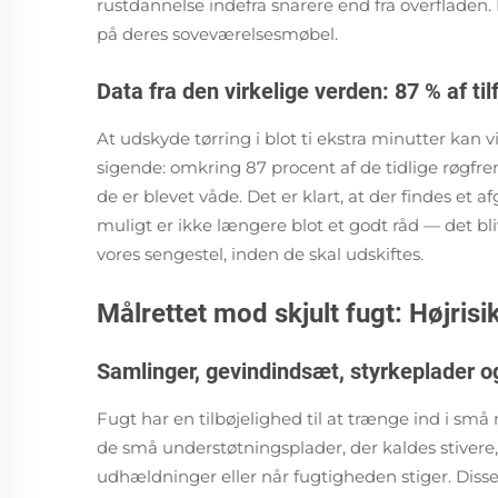
rustdannelse indefra snarere end fra overfladen
på deres soveværelsesmøbel.
Data fra den virkelige verden: 87 % af til
At udskyde tørring i blot ti ekstra minutter kan v
sigende: omkring 87 procent af de tidlige røgfr
de er blevet våde. Det er klart, at der findes et a
muligt er ikke længere blot et godt råd — det bliv
vores sengestel, inden de skal udskiftes.
Målrettet mod skjult fugt: Højris
Samlinger, gevindindsæt, styrkeplader og
Fugt har en tilbøjelighed til at trænge ind i små
de små understøtningsplader, der kaldes stivere, o
udhældninger eller når fugtigheden stiger. Disse