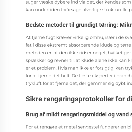
suger væske dybere ind via det, der kendes som 
kan undertiden forårsage alvorlige strukturelle p
Bedste metoder til grundigt tørring: Mi
At fjerne fugt kræver virkelig omhu, især i de s
fat i disse ekstremt absorberende klude og tørr
metoden er, at den ikke ridser noget, hvilket gør
sprækker og revner til, at klude alene ikke kan 
er et problem. Hvis man ikke er forsigtig, kan try
for at fjerne det helt. De fleste eksperter i bra
trykluft for at fjerne det, der gemmer sig dybt ind
Sikre rengøringsprotokoller for d
Brug af mildt rengøringsmiddel og vand 
For at rengøre et metal sengestel fungerer en b