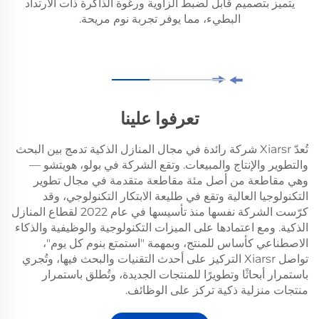
يتميز بتصميم قابل لضبط الزاوية ورغوة الذاكرة ذات الارتداد
البطيء، مما يوفر تجربة نوم مريحة.
تعرفوا علينا
تُعدّ Xiarsr شركة رائدة في مجال المنازل الذكية تدمج بين البحث
والتطوير والإنتاج والمبيعات. وتقع الشركة في بولو، هويتشو —
وهي مقاطعة من أصل مئة مقاطعة متقدمة في مجال تطوير
التكنولوجيا العالية وتقع في طليعة الابتكار التكنولوجي، وقد
كرّست الشركة نفسها منذ تأسيسها في عام 2022 لقطاع المنازل
الذكية. ومع اعتمادها على الميزات التكنولوجية والوظيفية والذكاء
الاصطناعي كأساس للمنتج، وبمهمة "استمتع بنوم كل يوم"،
تواصل Xiarsr التركيز على أحدث التقنيات والبحث فيها، وتُجري
باستمرار أبحاثًا وتطويرًا للمنتجات الجديدة، وتُطلق باستمرار
منتجات منزلية ذكية تركز على الوظائف.