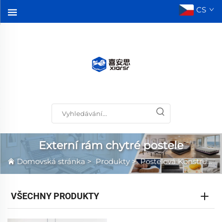
CS
Externí rám chytré postele
Domovská stránka
>
Produkty
>
Postelová Konstrukce
VŠECHNY PRODUKTY