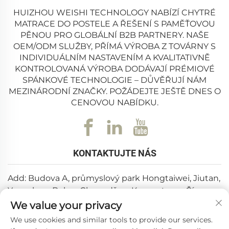
HUIZHOU WEISHI TECHNOLOGY NABÍZÍ CHYTRÉ
MATRACE DO POSTELE A ŘEŠENÍ S PAMĚŤOVOU
PĚNOU PRO GLOBÁLNÍ B2B PARTNERY. NAŠE
OEM/ODM SLUŽBY, PŘÍMÁ VÝROBA Z TOVÁRNY S
INDIVIDUÁLNÍM NASTAVENÍM A KVALITATIVNĚ
KONTROLOVANÁ VÝROBA DODÁVAJÍ PRÉMIOVÉ
SPÁNKOVÉ TECHNOLOGIE – DŮVĚŘUJÍ NÁM
MEZINÁRODNÍ ZNAČKY. POŽÁDEJTE JEŠTĚ DNES O
CENOVOU NABÍDKU.
KONTAKTUJTE NÁS
Add: Budova A, průmyslový park Hongtaiwei, Jiutan,
Yuanzhou, Boluo, Chuandžou, Kuang-tung, Čína
We value your privacy
E-mail:
[email protected]
We use cookies and similar tools to provide our services.
Tel:
+86-0752-6688646