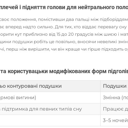
плечей і підняття голови для нейтрального по
 своє положення, помістивши два пальці між підборіддям 
ає вперед надто сильно. Для тих, хто віддає перевагу сну
ворити кут приблизно від 15 до 20 градусів між шиєю і 
вщини подушки робіть це повільно, вносячи невеликі змі
, перш ніж вирішити, чи він краще чи гірше підходить о
та користувацьки модифікованих форм підголів
о контуровані подушки
Подушки 
ірмові вигини)
Змінна (п
підтримка для певних типів сну
Працює дл
й
3–5 ноче