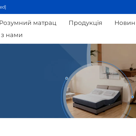
ed]
Розумний матрац
Продукція
Новин
 з нами