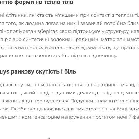
'яттю форми на тепло тіла
і клітинки, які стають м'якшими при контакті з теплом т
я того, як людина лягає на них, і зазвичай потрібно бли
 пінополіуретан зберігає свою підтримуючу структуру, н
 пір'я або синтетичні волокна. Традиційні матеріали маю
лять на пінополіуретані, часто відзначають, що протягом
равильне положення хребта під час відпочинку.
є ранкову скутість і біль
 час сну зменшує навантаження на навколишні м'язи, зв'
ься тиск, який іноді, за даними деяких досліджень, може
у, з яким люди прокидаються. Подушки з пам'яттєвою пі
ою. Особливо це важливо для тих, хто спить на боці, адж
меншити компенсаторне напруження протягом ночі й фа