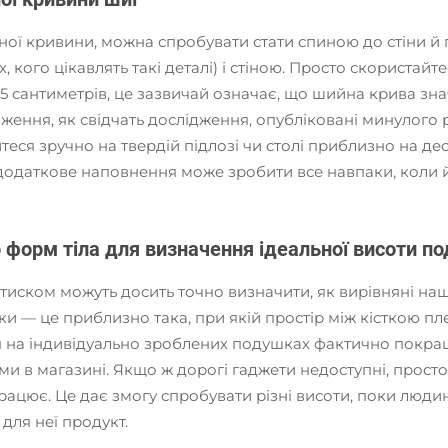
ної кривини, можна спробувати стати спиною до стіни й
 кого цікавлять такі деталі) і стіною. Просто скористайт
 сантиметрів, це зазвичай означає, що шийна крива зна
ння, як свідчать дослідження, опубліковані минулого рок
теся зручно на твердій підлозі чи столі приблизно на деся
 додаткове наповнення може зробити все навпаки, коли 
 форм тіла для визначення ідеальної висоти п
тиском можуть досить точно визначити, як вирівняні наші 
и — це приблизно така, при якій простір між кісткою пл
 на індивідуально зроблених подушках фактично покращ
ми в магазині. Якщо ж дорогі гаджети недоступні, просто
цює. Це дає змогу спробувати різні висоти, поки люди
для неї продукт.