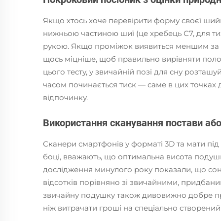
Якщо хтось хоче перевірити форму своєї ший
нижньою частиною шиї (це хребець С7, для тих,
рукою. Якщо проміжок виявиться меншим за 5
щось міцніше, щоб правильно вирівняти положе
цього тесту, у звичайній позі для сну розташуй
часом починається тиск — саме в цих точках
відпочинку.
Використання сканування постави або
Сканери смартфонів у форматі 3D та мати під 
боці, вважають, що оптимальна висота подушк
дослідження минулого року показали, що сон
відсотків порівняно зі звичайними, придбани
звичайну подушку також дивовижно добре пра
ніж витрачати гроші на спеціально створений 