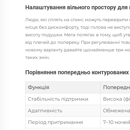
Налаштування вільного простору для 
Люди, які сплять на спині, можуть перевірити
місця без дискомфорту, тоді голова не виступ
висоту подушки. Мета полягає в тому, щоб ут
від плечей до попереку. При регулюванні то
новому варіанту давайте щонайменше три ночі
таких змін.
Порівняння попередньо контурованих 
Функція
Попереднь
Стабільність підтримки
Висока (ф
Адаптивність
Обмежена 
Період притримання
7–10 ноче