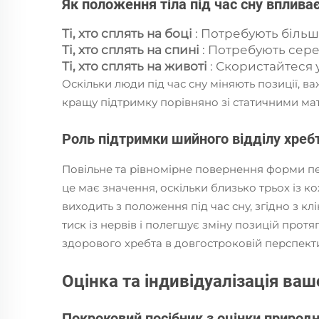
Як положення тіла під час сну вплив
Ті, хто сплять на боці
: Потребують більшо
Ті, хто сплять на спині
: Потребують сере
Ті, хто сплять на животі
: Скористайтеся
Оскільки люди під час сну міняють позиції, в
кращу підтримку порівняно зі статичними ма
Роль підтримки шийного відділу хребта
Повільне та рівномірне повернення форми пен
це має значення, оскільки близько трьох із к
виходить з положення під час сну, згідно з 
тиск із нервів і полегшує зміну позицій прот
здорового хребта в довгостроковій перспекти
Оцінка та індивідуалізація ва
Покроковий посібник з оцінки природн