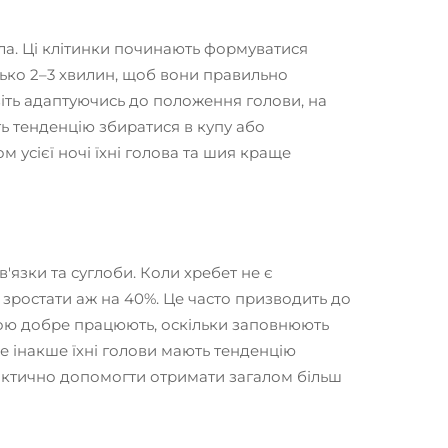
іла. Ці клітинки починають формуватися
зько 2–3 хвилин, щоб вони правильно
авіть адаптуючись до положення голови, на
ть тенденцію збиратися в купу або
 усієї ночі їхні голова та шия краще
язки та суглоби. Коли хребет не є
 зростати аж на 40%. Це часто призводить до
ною добре працюють, оскільки заповнюють
е інакше їхні голови мають тенденцію
ктично допомогти отримати загалом більш