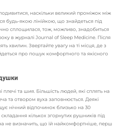
 подивитися, наскільки великий проміжок між
еся будь-якою лінійкою, що знайдеться під
чно сплощилася, тож, можливо, знадобиться
у в журналі Journal of Sleep Medicine. Після
ть хвилин. Звертайте увагу на ті місця, де з
йдеться про пошук комфортного та якісного
одушки
плечі та шия. Більшість людей, які сплять на
еча та отвором вуха заповнюється. Деякі
ує нічний відпочинок близько на 30
 складання кількох згорнутих рушників під
на не визначить, що їй найкомфортніше, перш