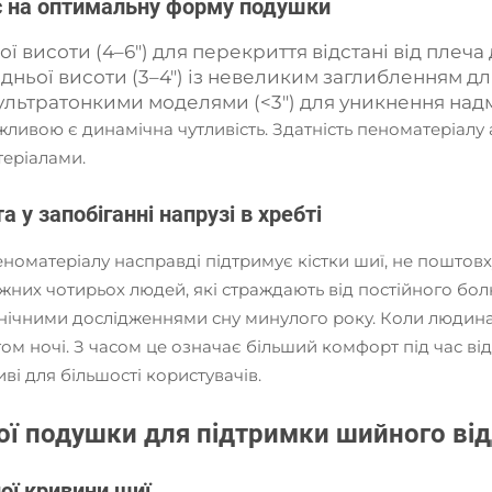
ає на оптимальну форму подушки
ї висоти (4–6") для перекриття відстані від плеча
дньої висоти (3–4") із невеликим заглибленням для
 ультратонкими моделями (<3") для уникнення над
ажливою є динамічна чутливість. Здатність пеноматеріалу
теріалами.
 у запобіганні напрузі в хребті
оматеріалу насправді підтримує кістки шиї, не поштовх
ожних чотирьох людей, які страждають від постійного бо
клінічними дослідженнями сну минулого року. Коли людина
ягом ночі. З часом це означає більший комфорт під час в
ві для більшості користувачів.
шої подушки для підтримки шийного від
ої кривини шиї