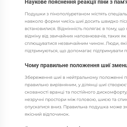
Наукове пояснення реакції піни з пам
Подушки з пінополіуретаном містять спеціальн
навколо форми чиєїсь шиї досить швидко післ
встановилися. Відмінність полягає в тому, що
відміну від звичайних наповнювачів, таких як
сплющуватися незвичайним чином. Люди, які сп
підтримуються, що допомагає підтримувати п
Чому правильне положення шиї зменшу
Збереження шиї в нейтральному положенні під
правильно вирівняним, у ділянці шиї створюєт
скованості вранці та постійного дискомфорт
незручні простори між головою, шиєю та спин
опускатися вниз. Правильна подушка може з
якісний відпочинок.