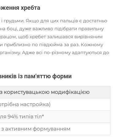
ложення хребта
і грудьми. Якщо для цих пальців є достатньо
 на боці, дуже важливо підібрати правильну
матрацом, щоб хребет залишався вирівняним
ни приблизно по півдюйма за раз. Кожному
рганізму. Адже всі по-різному адаптуються до
ників із пам'яттю форми
з користувацькою модифікацією
отрібна настройка)
я 94% типів тіл*
й з активним формуванням