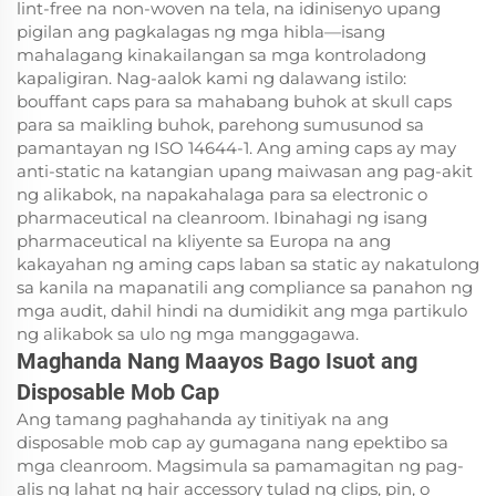
lint-free na non-woven na tela, na idinisenyo upang
pigilan ang pagkalagas ng mga hibla—isang
mahalagang kinakailangan sa mga kontroladong
kapaligiran. Nag-aalok kami ng dalawang istilo:
bouffant caps para sa mahabang buhok at skull caps
para sa maikling buhok, parehong sumusunod sa
pamantayan ng ISO 14644-1. Ang aming caps ay may
anti-static na katangian upang maiwasan ang pag-akit
ng alikabok, na napakahalaga para sa electronic o
pharmaceutical na cleanroom. Ibinahagi ng isang
pharmaceutical na kliyente sa Europa na ang
kakayahan ng aming caps laban sa static ay nakatulong
sa kanila na mapanatili ang compliance sa panahon ng
mga audit, dahil hindi na dumidikit ang mga partikulo
ng alikabok sa ulo ng mga manggagawa.
Maghanda Nang Maayos Bago Isuot ang
Disposable Mob Cap
Ang tamang paghahanda ay tinitiyak na ang
disposable mob cap ay gumagana nang epektibo sa
mga cleanroom. Magsimula sa pamamagitan ng pag-
alis ng lahat ng hair accessory tulad ng clips, pin, o