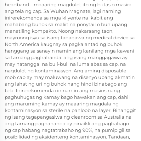
headband—maaaring magdulot ito ng butas o masira
ang tela ng cap. Sa Wuhan Magnate, lagi naming
inirerekomenda sa mga kliyente na ikabit ang
mahabang buhok sa maliit na ponytail o bun upang
manatiling kompakto. Noong nakaraang taon,
mayroong isyu sa isang tagagawa ng medical device sa
North America kaugnay sa pagkalantad ng buhok
hanggang sa sanayin namin ang kanilang mga kawani
sa tamang paghahanda: ang isang manggagawa ay
may natanggal na buli-buli na lumalabas sa cap, na
nagdulot ng kontaminasyon. Ang aming disposable
mob cap ay may maluwang na disenyo upang akmatin
ang lahat ng uri ng buhok nang hindi binabago ang
tela. Inirerekomenda rin namin ang masinsinang
paghuhugas ng kamay bago hawakan ang cap, dahil
ang maruming kamay ay maaaring magdala ng
kontaminasyon sa sterile na panloob na layer. Binanggit
ng isang tagapangasiwa ng cleanroom sa Australia na
ang tamang paghahanda ay pinaikli ang pagbabago
ng cap habang nagtatrabaho ng 90%, na pumipigil sa
posibilidad ng aksidenteng kontaminasyon. Tandaan,