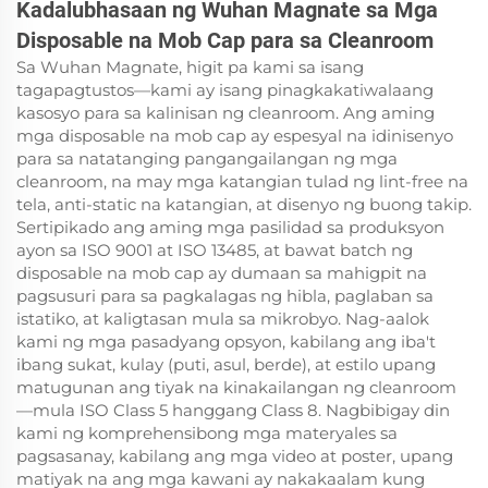
Kadalubhasaan ng Wuhan Magnate sa Mga
Disposable na Mob Cap para sa Cleanroom
Sa Wuhan Magnate, higit pa kami sa isang
tagapagtustos—kami ay isang pinagkakatiwalaang
kasosyo para sa kalinisan ng cleanroom. Ang aming
mga disposable na mob cap ay espesyal na idinisenyo
para sa natatanging pangangailangan ng mga
cleanroom, na may mga katangian tulad ng lint-free na
tela, anti-static na katangian, at disenyo ng buong takip.
Sertipikado ang aming mga pasilidad sa produksyon
ayon sa ISO 9001 at ISO 13485, at bawat batch ng
disposable na mob cap ay dumaan sa mahigpit na
pagsusuri para sa pagkalagas ng hibla, paglaban sa
istatiko, at kaligtasan mula sa mikrobyo. Nag-aalok
kami ng mga pasadyang opsyon, kabilang ang iba't
ibang sukat, kulay (puti, asul, berde), at estilo upang
matugunan ang tiyak na kinakailangan ng cleanroom
—mula ISO Class 5 hanggang Class 8. Nagbibigay din
kami ng komprehensibong mga materyales sa
pagsasanay, kabilang ang mga video at poster, upang
matiyak na ang mga kawani ay nakakaalam kung