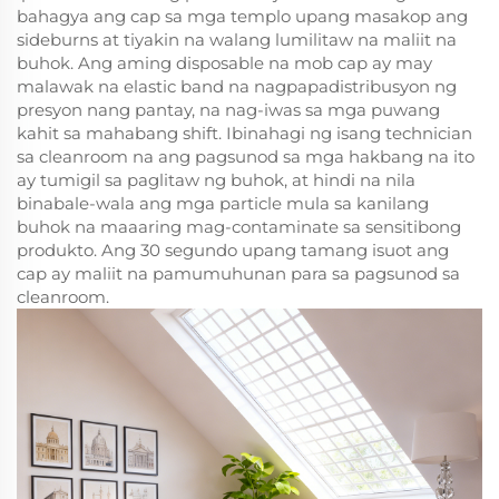
bahagya ang cap sa mga templo upang masakop ang
sideburns at tiyakin na walang lumilitaw na maliit na
buhok. Ang aming disposable na mob cap ay may
malawak na elastic band na nagpapadistribusyon ng
presyon nang pantay, na nag-iwas sa mga puwang
kahit sa mahabang shift. Ibinahagi ng isang technician
sa cleanroom na ang pagsunod sa mga hakbang na ito
ay tumigil sa paglitaw ng buhok, at hindi na nila
binabale-wala ang mga particle mula sa kanilang
buhok na maaaring mag-contaminate sa sensitibong
produkto. Ang 30 segundo upang tamang isuot ang
cap ay maliit na pamumuhunan para sa pagsunod sa
cleanroom.