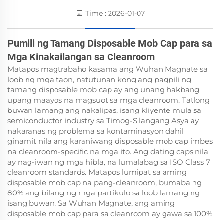
Time : 2026-01-07
Pumili ng Tamang Disposable Mob Cap para sa
Mga Kinakailangan sa Cleanroom
Matapos magtrabaho kasama ang Wuhan Magnate sa
loob ng mga taon, natutunan kong ang pagpili ng
tamang disposable mob cap ay ang unang hakbang
upang maayos na magsuot sa mga cleanroom. Tatlong
buwan lamang ang nakalipas, isang kliyente mula sa
semiconductor industry sa Timog-Silangang Asya ay
nakaranas ng problema sa kontaminasyon dahil
ginamit nila ang karaniwang disposable mob cap imbes
na cleanroom-specific na mga ito. Ang dating caps nila
ay nag-iwan ng mga hibla, na lumalabag sa ISO Class 7
cleanroom standards. Matapos lumipat sa aming
disposable mob cap na pang-cleanroom, bumaba ng
80% ang bilang ng mga partikulo sa loob lamang ng
isang buwan. Sa Wuhan Magnate, ang aming
disposable mob cap para sa cleanroom ay gawa sa 100%