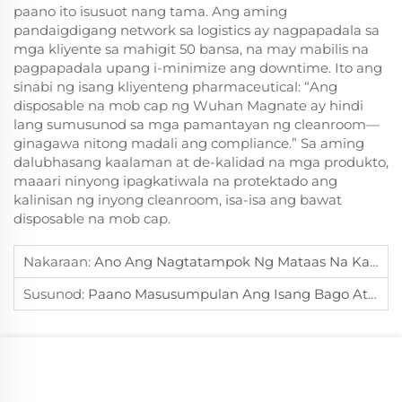
paano ito isusuot nang tama. Ang aming
pandaigdigang network sa logistics ay nagpapadala sa
mga kliyente sa mahigit 50 bansa, na may mabilis na
pagpapadala upang i-minimize ang downtime. Ito ang
sinabi ng isang kliyenteng pharmaceutical: “Ang
disposable na mob cap ng Wuhan Magnate ay hindi
lang sumusunod sa mga pamantayan ng cleanroom—
ginagawa nitong madali ang compliance.” Sa aming
dalubhasang kaalaman at de-kalidad na mga produkto,
maaari ninyong ipagkatiwala na protektado ang
kalinisan ng inyong cleanroom, isa-isa ang bawat
disposable na mob cap.
Nakaraan:
Ano Ang Nagtatampok Ng Mataas Na Kalidad Na Mattress Na Angkop Para Sa Smart Beds?
Susunod:
Paano Masusumpulan Ang Isang Bago At Modernong Mattress Para Sa Mas Magandang Komport?