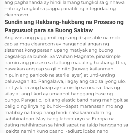
ang paghahanda ay hindi lamang tungkol sa ginhawa
—ito ay tungkol sa pagpapanatili ng integridad ng
cleanroom.
Sundin ang Hakbang-hakbang na Proseso ng
Pagsusuot para sa Buong Saklaw
Ang wastong paggamit ng isang disposable na mob
cap sa mga cleanroom ay nangangailangan ng
sistematikong paraan upang matiyak ang buong
pagsakop sa buhok. Sa Wuhan Magnate, pinasimple
namin ang proseso sa tatlong madaling hakbang. Una,
hawakan ang cap sa gilid nito (huwag kailanman
hipuin ang panloob na sterile layer) at unti-unting
paluwagan ito. Pangalawa, ilagay ang cap sa iyong ulo,
tinitiyak na ang harap ay sumisilip sa noo sa itaas ng
kilay at ang likod ay umaabot hanggang base ng
bungo. Pangatlo, ipit ang elastic band nang mahigpit sa
paligid ng linya ng buhok—dapat maranasan mo ang
matibay na takip nang hindi nakakaramdam ng
kahihinatnan. May isang laboratoryo sa Europa na
dating nahihirapan sa hindi sapat na takip hanggang sa
ipakita namin kung paano i-adjust: ibaba nang