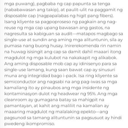
mga puwang), pagbaba ng cap papunta sa tenga
(nababawasan ang takip), at paulit-ulit na paggamit ng
disposable cap (nagpapalabas ng higit pang fibers).
Isang kliyente sa pagpoproseso ng pagkain ang nag-
reuse ng mga cap upang bawasan ang gastos, na
nagresulta sa kabiguan sa audit—matapos magbago sa
single-use at sundin ang aming mga alituntunin, sila ay
pumasa nang buong husay. Inirerekomenda rin namin
na huwag isisingit ang cap sa damit dahil maaari itong
magdulot ng mga kulubot na nakakapit ng alikabok.
Ang aming disposable mob cap ay idinisenyo para sa
single-use lamang, kung saan bawat cap ay sinusuri
muna ang integridad bago i-pack. Isa ring kliyente sa
semiconductor ang nagsabi na ang pag-iwas sa mga
kamaliang ito ay pinaubos ang mga insidente ng
kontaminasyon dulot ng headwear ng 95%. Ang mga
cleanroom ay gumagana batay sa mahigpit na
pamantayan, at kahit ang maliliit na kamalian ay
maaaring magdulot ng malalaking epekto—ang
pagsunod sa tamang alituntunin sa pagsusuot ay hindi
pwedeng ikompromiso.