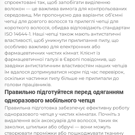
спроектовані так, щоб запобігати виділенню
волокон — це важлива вимога для контрольованих
середовищ. Ми пропонуємо два варіанти: об’ємні
чепці для довгого волосся та прилеглі чепці для
короткого волосся, обидва відповідають стандартам
ISO 14644-1. Наші чепці також мають антистатичні
властивості, щоб уникнути прилипання пилу, що
особливо важливо для електронних або
фармацевтичних чистих кімнат. Клієнт із
фармацевтичної галузі в Європі повідомив, що
завдяки антистатичним властивостям наших чепців
їм вдалося дотримуватися норм під час перевірок,
оскільки частинки пилу більше не прилипали до
голови працівників.
Правильно підготуйтеся перед одяганням
одноразового мобільного чепця
Правильна підготовка забезпечує ефективну роботу
одноразового чепця у чистих кімнатах. Почніть з
видалення всіх аксесуарів для волосся, таких як
заколки, шпильки або обручі — вони можуть
створювати проміжки або пошкоджувати тканину