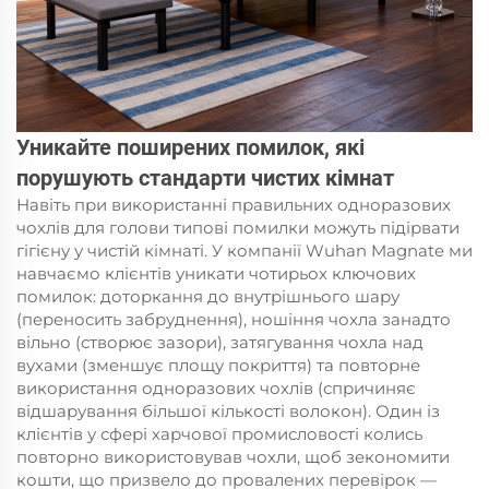
Уникайте поширених помилок, які
порушують стандарти чистих кімнат
Навіть при використанні правильних одноразових
чохлів для голови типові помилки можуть підірвати
гігієну у чистій кімнаті. У компанії Wuhan Magnate ми
навчаємо клієнтів уникати чотирьох ключових
помилок: доторкання до внутрішнього шару
(переносить забруднення), ношіння чохла занадто
вільно (створює зазори), затягування чохла над
вухами (зменшує площу покриття) та повторне
використання одноразових чохлів (спричиняє
відшарування більшої кількості волокон). Один із
клієнтів у сфері харчової промисловості колись
повторно використовував чохли, щоб зекономити
кошти, що призвело до провалених перевірок —