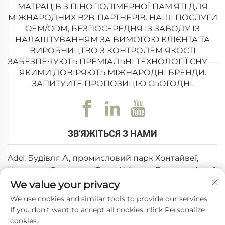
МАТРАЦІВ З ПІНОПОЛІМЕРНОЇ ПАМ'ЯТІ ДЛЯ
МІЖНАРОДНИХ B2B-ПАРТНЕРІВ. НАШІ ПОСЛУГИ
OEM/ODM, БЕЗПОСЕРЕДНЯ ІЗ ЗАВОДУ ІЗ
НАЛАШТУВАННЯМ ЗА ВИМОГОЮ КЛІЄНТА ТА
ВИРОБНИЦТВО З КОНТРОЛЕМ ЯКОСТІ
ЗАБЕЗПЕЧУЮТЬ ПРЕМІАЛЬНІ ТЕХНОЛОГІЇ СНУ —
ЯКИМИ ДОВІРЯЮТЬ МІЖНАРОДНІ БРЕНДИ.
ЗАПИТУЙТЕ ПРОПОЗИЦІЮ СЬОГОДНІ.
ЗВ’ЯЖІТЬСЯ З НАМИ
Add: Будівля А, промисловий парк Хонтайвеї,
Цзютань, Юаньчжоу, Боло, Хуїчжоу, Гуандун, Китай
We value your privacy
Ел. пошта:
[email protected]
We use cookies and similar tools to provide our services.
Тел.:
+86-0752-6688646
If you don't want to accept all cookies, click Personalize
cookies.