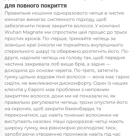
для повного покриття
Правильне ношіння одноразового чепця в чистих
кімнатах вимагає системного підходу, щоб
забезпечити повне закриття волосся. У компанії
Wuhan Magnate ми спростили цей процес до трьох
простих кроків. По-перше, тримайте чепець за
зовнішні краї (ніколи не торкайтесь внутрішнього
стерильного шару) та обережно розтягніть його. По-
друге, надіньте чепець на голову так, щоб передня
частина закривала лоб вище брів, а задня —
доходила до основи черепа. По-третє, затягніть
гумку щільно вздовж лінії волосся — вона має гарно
сидіти, не викликаючи дискомфорту. Один із наших
клієнтів у Європі мав проблеми з неповним
закриттям волосся, доки ми не показали їм, як
правильно регулювати чепець: трохи опустити його
на скронях, щоб закрити бакенбарди, та
переконатися, що навіть тоненькі волосинки не
виступають назовні. Наші одноразові чепці мають
широку гумку, яка рівномірно розподіляє тиск,
запобігаючи утворенню проміжків навіть під час