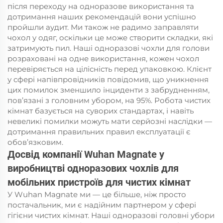
після переходу на одноразове використання та
дотримання наших рекомендацій вони успішно
пройшли аудит. Ми також не радимо заправляти
чохол у одяг, оскільки це може створити складки, які
затримують пил. Наші одноразові чохли для голови
розраховані на одне використання, кожен чохол
перевіряється на цілісність перед упаковкою. Клієнт
у сфері напівпровідників повідомив, що уникнення
цих помилок зменшило інциденти з забрудненням,
пов’язані з головним убором, на 95%. Робота чистих
кімнат базується на суворих стандартах, і навіть
невеликі помилки можуть мати серйозні наслідки —
дотримання правильних правил експлуатації є
обов’язковим.
Досвід компанії Wuhan Magnate у
виробництві одноразових чохлів для
мобільних пристроїв для чистих кімнат
У Wuhan Magnate ми — це більше, ніж просто
постачальник, ми є надійним партнером у сфері
гігієни чистих кімнат. Наші одноразові головні убори