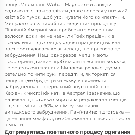
чепця. У компанії Wuhan Magnate ми завжди
радимо клієнтам заплітати довге волосся у низький
хвіст або пучок, щоб утримувати його компактним.
Минулого року виробник медичних приладів у
Північній Америці мав проблеми з оголенням
волосся, доки ми не навчили їхніх працівників
правильній підготовці: у однієї працівниці вільна
коса проглядалася крізь чепець, що призвело до
забруднення. Наші одноразові чепці мають
просторний дизайн, щоб вмістити всі типи волосся,
не розтягуючи тканину. Ми також рекомендуємо
ретельно помити руки перед тим, як торкатися
чепця, адже брудні руки можуть перенести
забруднення на стерильний внутрішній шар.
Керівник чистої кімнати в Австралії зазначив, що
належна підготовка скоротила регулювання чепців
під час зміни на 90%, мінімізуючи ризик
випадкового забруднення. Пам’ятайте: підготовка —
це не лише комфорт, це збереження цілісності чистої
кімнати.
Дотримуйтесь поетапного процесу одягання