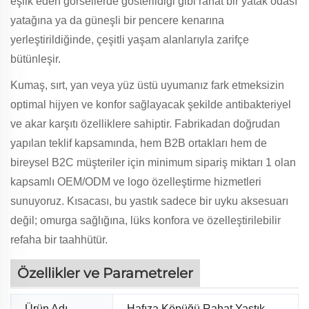
eşlik eden görsellerde gösterildiği gibi rahat bir yatak odası
yatağına ya da güneşli bir pencere kenarına
yerleştirildiğinde, çeşitli yaşam alanlarıyla zarifçe
bütünleşir.
Kumaş, sırt, yan veya yüz üstü uyumanız fark etmeksizin
optimal hijyen ve konfor sağlayacak şekilde antibakteriyel
ve akar karşıtı özelliklere sahiptir. Fabrikadan doğrudan
yapılan teklif kapsamında, hem B2B ortakları hem de
bireysel B2C müşteriler için minimum sipariş miktarı 1 olan
kapsamlı OEM/ODM ve logo özelleştirme hizmetleri
sunuyoruz. Kısacası, bu yastık sadece bir uyku aksesuarı
değil; omurga sağlığına, lüks konfora ve özelleştirilebilir
refaha bir taahhütür.
Özellikler ve Parametreler
Ürün Adı
Hafıza Köpüğü Rahat Yastık