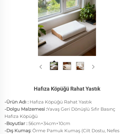
Hafıza Köpüğü Rahat Yastık
-Ürün Adı :
Hafıza Köpüğü Rahat Yastık
-Dolgu Malzemesi
:
Yavaş Geri Dönüşlü Sıfır Basınç
Hafıza Köpüğü
-Boyutlar :
56cm×34cm×10cm
-Dış Kumaş:
Örme Pamuk Kumaş (Cilt Dostu, Nefes