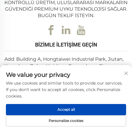
KONTROLLÜ ÜRETIM, ULUSLARARASI MARKALARIN
GÜVENDIĞI PREMIUM UYKU TEKNOLOJISI SAĞLAR.
BUGÜN TEKLIF ISTEYIN.
BIZIMLE İLETIŞIME GEÇIN
Add: Building A, Hongtaiwei Industrial Park, Jiutan,
Yuanzhou, Boluo, Huizhou, Guangdong, Çin
We value your privacy
E-posta:
[email protected]
We use cookies and similar tools to provide our services.
Tel:
+86-0752-6688646
If you don't want to accept all cookies, click Personalize
cookies.
Telif Hakkı © 2025 Huizhou Weishi Teknoloji Şirketi, Ltd. —
Accept all
Gizlilik Politikası
Personalize cookies
ANA SAYFA
ÜRÜNLER
E-POSTA
TEL