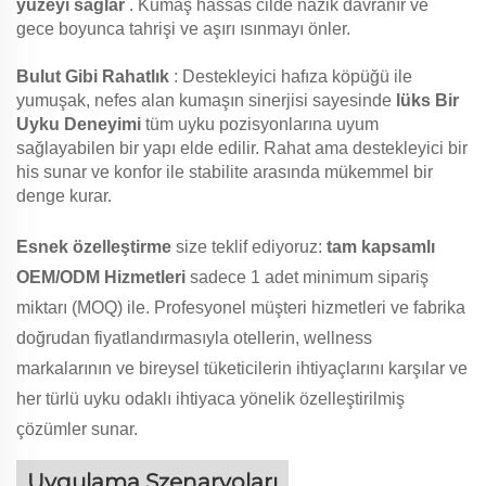
yüzeyi sağlar
. Kumaş hassas cilde nazik davranır ve
gece boyunca tahrişi ve aşırı ısınmayı önler.
Bulut Gibi Rahatlık
: Destekleyici hafıza köpüğü ile
yumuşak, nefes alan kumaşın sinerjisi sayesinde
lüks Bir
Uyku Deneyimi
tüm uyku pozisyonlarına uyum
sağlayabilen bir yapı elde edilir. Rahat ama destekleyici bir
his sunar ve konfor ile stabilite arasında mükemmel bir
denge kurar.
Esnek özelleştirme
size teklif ediyoruz:
tam kapsamlı
OEM/ODM Hizmetleri
sadece 1 adet minimum sipariş
miktarı (MOQ) ile. Profesyonel müşteri hizmetleri ve fabrika
doğrudan fiyatlandırmasıyla otellerin, wellness
markalarının ve bireysel tüketicilerin ihtiyaçlarını karşılar ve
her türlü uyku odaklı ihtiyaca yönelik özelleştirilmiş
çözümler sunar.
Uygulama Szenaryoları