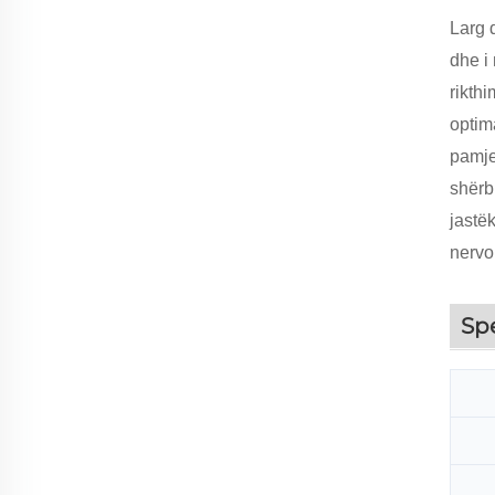
Larg
dhe i
rikth
optim
pamje
shërb
jastë
nervo
Sp