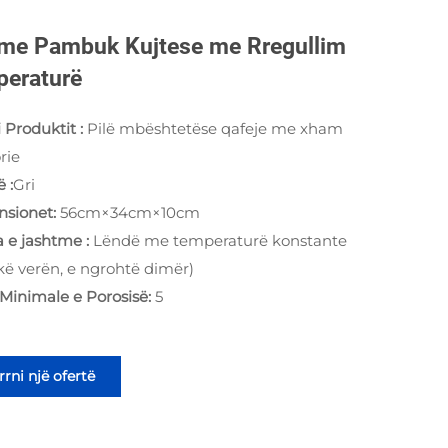
 me Pambuk Kujtese me Rregullim
eraturë
i Produktit :
Pilë mbështetëse qafeje me xham
rie
rë
:
Gri
nsionet:
56cm×34cm×10cm
 e jashtme :
Lëndë me temperaturë konstante
skë verën, e ngrohtë dimër)
 Minimale e Porosisë:
5
rni një ofertë