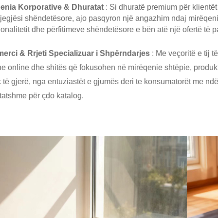
enia Korporative & Dhuratat
: Si dhuratë premium për klientët
jegjësi shëndetësore, ajo pasqyron një angazhim ndaj mirëqenies 
ionalitetit dhe përfitimeve shëndetësore e bën atë një ofertë të p
erci & Rrjeti Specializuar i Shpërndarjes
: Me veçoritë e tij 
e online dhe shitës që fokusohen në mirëqenie shtëpie, produkte
k të gjerë, nga entuziastët e gjumës deri te konsumatorët me ndër
tatshme për çdo katalog.