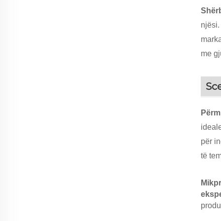
Shërb
njësi
marka
me gj
Sce
Përmi
ideal
për i
të te
Mikp
ekspe
produ