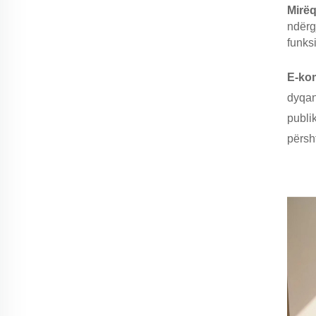
Mirëq
ndërg
funks
E-kom
dyqan
publi
përsh