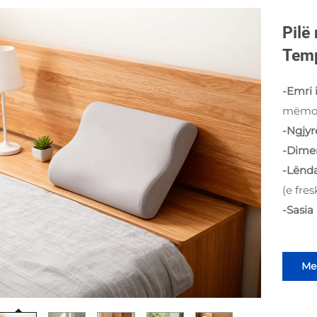
Pilë
Temp
-Emri 
mëmo
-Ngjy
-Dime
-Lënda
(e fre
-Sasia
Mer