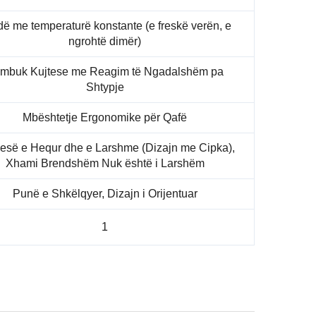
ë me temperaturë konstante (e freskë verën, e
ngrohtë dimër)
mbuk Kujtese me Reagim të Ngadalshëm pa
Shtypje
Mbështetje Ergonomike për Qafë
esë e Hequr dhe e Larshme (Dizajn me Cipka),
Xhami Brendshëm Nuk është i Larshëm
Punë e Shkëlqyer, Dizajn i Orijentuar
1