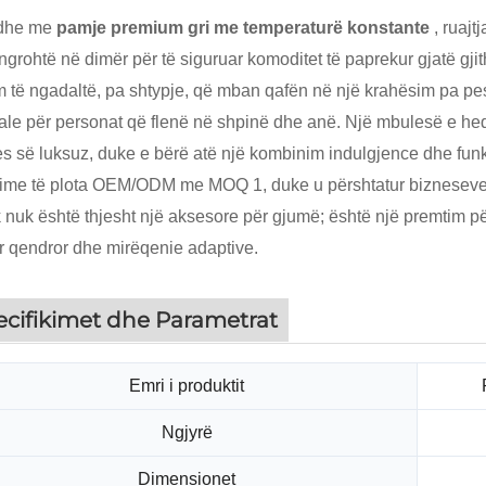
 dhe me
pamje premium gri me temperaturë konstante
, ruajt
 ngrohtë në dimër për të siguruar komoditet të paprekur gjatë gjit
im të ngadaltë, pa shtypje, që mban qafën në një krahësim pa p
ale për personat që flenë në shpinë dhe anë. Një mbulesë e hequ
s së luksuz, duke e bërë atë një kombinim indulgjence dhe funksi
ime të plota OEM/ODM me MOQ 1, duke u përshtatur bizneseve 
k nuk është thjesht një aksesore për gjumë; është një premtim pë
r qendror dhe mirëqenie adaptive.
ecifikimet dhe Parametrat
Emri i produktit
Ngjyrë
Dimensionet