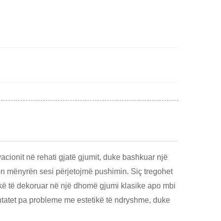
cionit në rehati gjatë gjumit, duke bashkuar një
fizon mënyrën sesi përjetojmë pushimin. Siç tregohet
kë të dekoruar në një dhomë gjumi klasike apo mbi
htatet pa probleme me estetikë të ndryshme, duke