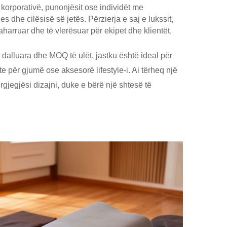
 korporativë, punonjësit ose individët me
dhe cilësisë së jetës. Përzierja e saj e lukssit,
aharruar dhe të vlerësuar për ekipet dhe klientët.
të dalluara dhe MOQ të ulët, jastku është ideal për
 për gjumë ose aksesorë lifestyle-i. Ai tërheq një
gjegjësi dizajni, duke e bërë një shtesë të