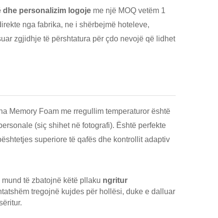
 dhe personalizim logoje
me një MOQ vetëm 1
irekte nga fabrika, ne i shërbejmë hoteleve,
r zgjidhje të përshtatura për çdo nevojë që lidhet
usha Memory Foam me rregullim temperaturor është
ersonale (siç shihet në fotografi). Është perfekte
shtetjes superiore të qafës dhe kontrollit adaptiv
ik mund të zbatojnë këtë pllaku
ngritur
ërshtatshëm tregojnë kujdes për hollësi, duke e dalluar
ëritur.