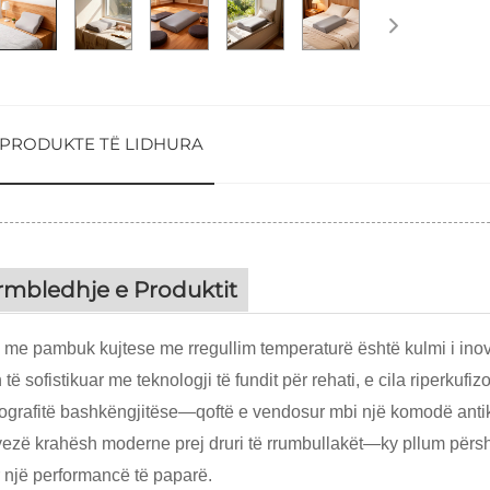
PRODUKTE TË LIDHURA
rmbledhje e Produktit
a me pambuk kujtese me rregullim temperaturë është kulmi i inova
 të sofistikuar me teknologji të fundit për rehati, e cila riperku
tografitë bashkëngjitëse—qoftë e vendosur mbi një komodë anti
ryezë krahësh moderne prej druri të rrumbullakët—ky pllum përs
r një performancë të paparë.