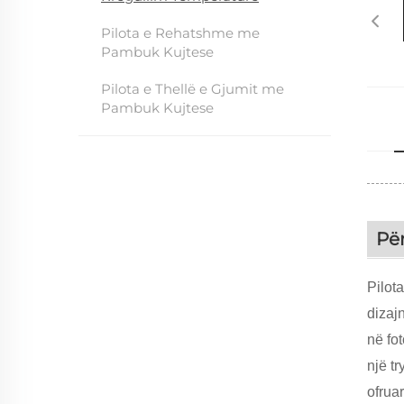
Pilota e Rehatshme me
Pambuk Kujtese
Pilota e Thellë e Gjumit me
Pambuk Kujtese
Pë
Pilot
dizajn
në fo
një t
ofrua