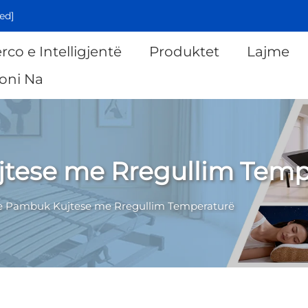
ed]
rco e Intelligjentë
Produktet
Lajme
oni Na
jtese me Rregullim Temp
e Pambuk Kujtese me Rregullim Temperaturë