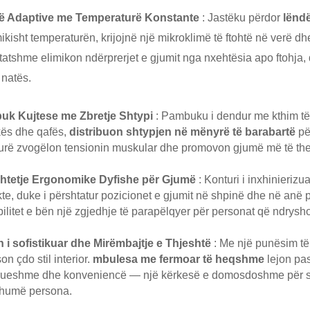
ë Adaptive me Temperaturë Konstante
: Jastëku përdor
lëndë
ikisht temperaturën, krijojnë një mikroklimë të ftohtë në verë dh
tatshme elimikon ndërprerjet e gjumit nga nxehtësia apo ftohja
 natës.
uk Kujtese me Zbretje Shtypi
: Pambuku i dendur me kthim të
kës dhe qafës,
distribuon shtypjen në mënyrë të barabartë
pë
turë zvogëlon tensionin muskular dhe promovon gjumë më të the
htetje Ergonomike Dyfishe për Gjumë
: Konturi i inxhinieriz
kte, duke i përshtatur pozicionet e gjumit në shpinë dhe në anë
ibilitet e bën një zgjedhje të parapëlqyer për personat që ndrysho
n i sofistikuar dhe Mirëmbajtje e Thjeshtë
: Me një punësim të
on çdo stil interior.
mbulesa me fermoar të heqshme
lejon pas
ueshme dhe konveniencë — një kërkesë e domosdoshme për stilj
humë persona.