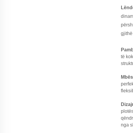
Lënd
dinam
përsh
gjithë
Pamb
të ko
struk
Mbës
perfe
fleks
Dizaj
plotës
qëndr
nga s