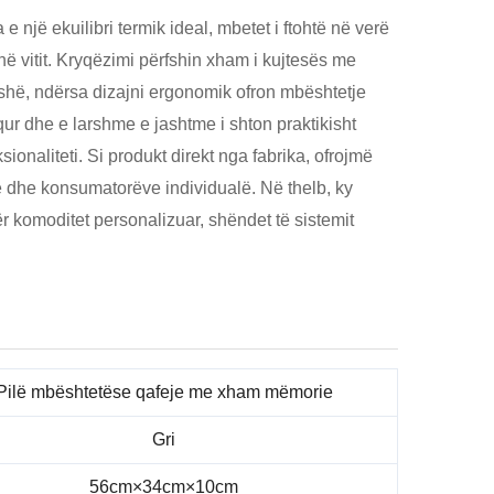
ja e një ekuilibri termik ideal, mbetet i ftohtë në verë
hë vitit. Kryqëzimi përfshin xham i kujtesës me
eshë, ndërsa dizajni ergonomik ofron mbështetje
r dhe e larshme e jashtme i shton praktikisht
onaliteti. Si produkt direkt nga fabrika, ofrojmë
dhe konsumatorëve individualë. Në thelb, ky
r komoditet personalizuar, shëndet të sistemit
Pilë mbështetëse qafeje me xham mëmorie
Gri
56cm×34cm×10cm