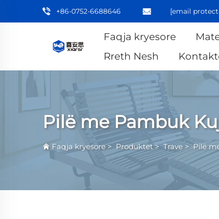
+86-0752-6688646
[email protect
Faqja kryesore
Mate
Rreth Nesh
Kontakt
Pilë me Pambuk Ku
Faqja kryesore
>
Produktet
>
Trave
>
Pilë m