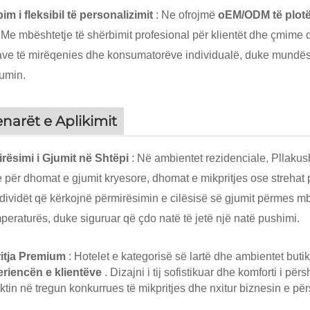
im i fleksibil të personalizimit
: Ne ofrojmë
oEM/ODM të plotë
. Me mbështetje të shërbimit profesional për klientët dhe çmime d
ve të mirëqenies dhe konsumatorëve individualë, duke mundësua
umin.
narët e Aplikimit
rësimi i Gjumit në Shtëpi
: Në ambientet rezidenciale, Pllak
e për dhomat e gjumit kryesore, dhomat e mikpritjes ose strehat p
ndividët që kërkojnë përmirësimin e cilësisë së gjumit përmes mbë
mperaturës, duke siguruar që çdo natë të jetë një natë pushimi.
ritja Premium
: Hotelet e kategorisë së lartë dhe ambientet but
riencën e klientëve
. Dizajni i tij sofistikuar dhe komforti i p
ktin në tregun konkurrues të mikpritjes dhe nxitur biznesin e përs