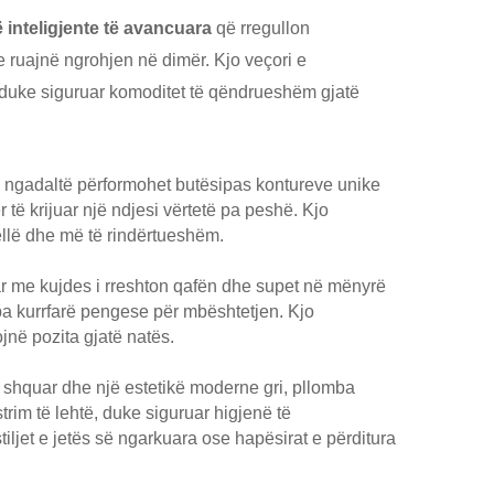
 inteligjente të avancuara
që rregullon
e ruajnë ngrohjen në dimër. Kjo veçori e
, duke siguruar komoditet të qëndrueshëm gjatë
 ngadaltë përformohet butësipas kontureve unike
r të krijuar një ndjesi vërtetë pa peshë. Kjo
llë dhe më të rindërtueshëm.
uar me kujdes i rreshton qafën dhe supet në mënyrë
 pa kurrfarë pengese për mbështetjen. Kjo
jnë pozita gjatë natës.
 shquar dhe një estetikë moderne gri, pllomba
trim të lehtë, duke siguruar higjenë të
et e jetës së ngarkuara ose hapësirat e përditura