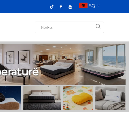
SQ
eraturë