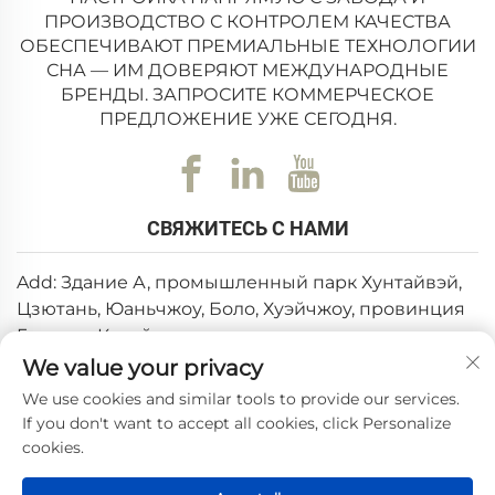
ПРОИЗВОДСТВО С КОНТРОЛЕМ КАЧЕСТВА
ОБЕСПЕЧИВАЮТ ПРЕМИАЛЬНЫЕ ТЕХНОЛОГИИ
СНА — ИМ ДОВЕРЯЮТ МЕЖДУНАРОДНЫЕ
БРЕНДЫ. ЗАПРОСИТЕ КОММЕРЧЕСКОЕ
ПРЕДЛОЖЕНИЕ УЖЕ СЕГОДНЯ.
СВЯЖИТЕСЬ С НАМИ
Add: Здание А, промышленный парк Хунтайвэй,
Цзютань, Юаньчжоу, Боло, Хуэйчжоу, провинция
Гуандун, Китай
We value your privacy
Эл. почта:
[email protected]
We use cookies and similar tools to provide our services.
Тел.:
+86-0752-6688646
If you don't want to accept all cookies, click Personalize
cookies.
Авторские права © 2025, Huizhou Weishi Technology Co.,