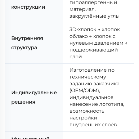
гипоаллергенный
конструкции
материал,
закруглённые углы
3D-хлопок → хлопок
облако → хлопок с
Внутренняя
нулевым давлением →
структура
поддерживающий
слой
Изготовление по
техническому
заданию заказчика
(OEM/ODM),
Индивидуальные
индивидуальное
решения
нанесение логотипа,
возможность
настройки
внутренних слоёв