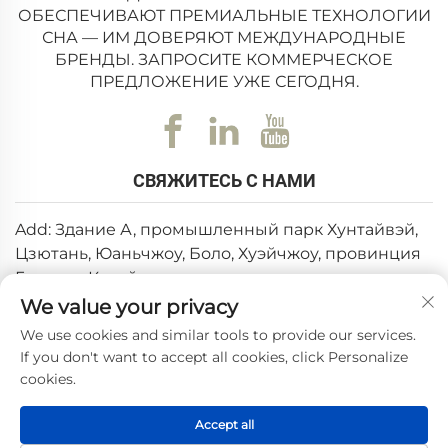
ОБЕСПЕЧИВАЮТ ПРЕМИАЛЬНЫЕ ТЕХНОЛОГИИ
СНА — ИМ ДОВЕРЯЮТ МЕЖДУНАРОДНЫЕ
БРЕНДЫ. ЗАПРОСИТЕ КОММЕРЧЕСКОЕ
ПРЕДЛОЖЕНИЕ УЖЕ СЕГОДНЯ.
СВЯЖИТЕСЬ С НАМИ
Add: Здание А, промышленный парк Хунтайвэй,
Цзютань, Юаньчжоу, Боло, Хуэйчжоу, провинция
Гуандун, Китай
We value your privacy
Эл. почта:
[email protected]
We use cookies and similar tools to provide our services.
Тел.:
+86-0752-6688646
If you don't want to accept all cookies, click Personalize
cookies.
Авторские права © 2025, Huizhou Weishi Technology Co.,
Accept all
Ltd. —
Политика конфиденциальности