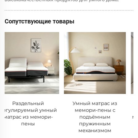
Сопутствующие товары
Умный матрас из
Умные матрасы с
мемори-пены с
функцией
подъёмным
мониторинга данных о
пружинным
сне
механизмом