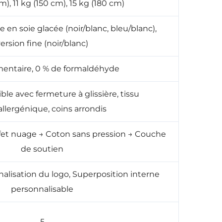
m), 11 kg (150 cm), 15 kg (180 cm)
 en soie glacée (noir/blanc, bleu/blanc),
ersion fine (noir/blanc)
imentaire, 0 % de formaldéhyde
le avec fermeture à glissière, tissu
llergénique, coins arrondis
fet nuage → Coton sans pression → Couche
de soutien
lisation du logo, Superposition interne
personnalisable
5