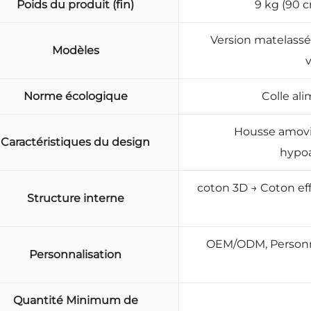
Poids du produit (fin)
9 kg (90 c
Version matelassée
Modèles
v
Norme écologique
Colle al
Housse amovib
Caractéristiques du design
hypoa
coton 3D → Coton ef
Structure interne
OEM/ODM, Personna
Personnalisation
Quantité Minimum de