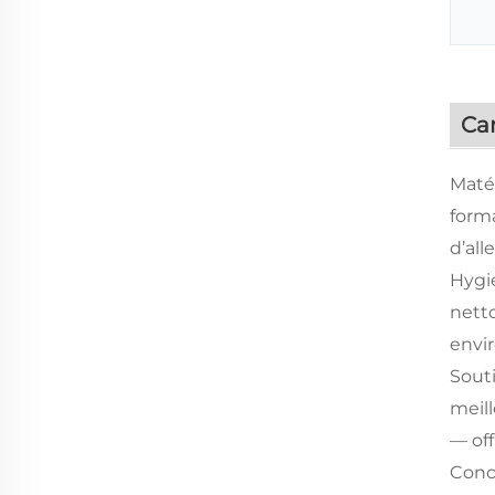
Car
Matér
forma
d’all
Hygié
netto
envi
Sout
meill
— off
Conce