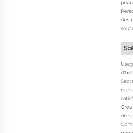
peau,
Pers
des 
soute
Scé
Usag
d’hôt
Secte
reche
satis
Group
de se
Comm
mini