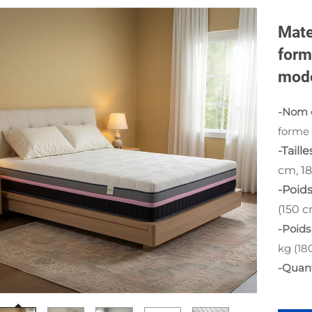
Mate
form
mod
-Nom d
forme
-Taill
cm, 1
-Poids
(150 c
-Poids 
kg (18
-Quan