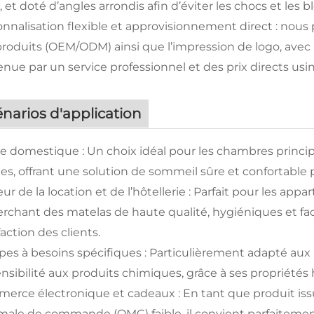
 et doté d’angles arrondis afin d’éviter les chocs et les bl
onnalisation flexible et approvisionnement direct : nou
produits (OEM/ODM) ainsi que l’impression de logo, a
nue par un service professionnel et des prix directs usin
narios d'application
e domestique : Un choix idéal pour les chambres princip
es, offrant une solution de sommeil sûre et confortable p
ur de la location et de l’hôtellerie : Parfait pour les ap
rchant des matelas de haute qualité, hygiéniques et facil
faction des clients.
es à besoins spécifiques : Particulièrement adapté aux 
nsibilité aux produits chimiques, grâce à ses propriétés
erce électronique et cadeaux : En tant que produit iss
male de commande (QMC) faible, il convient parfaitement