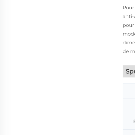
Pour 
anti-
pour 
modè
dimen
de m
Spé