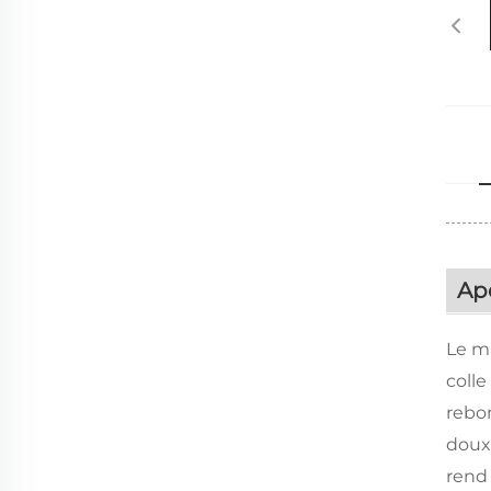
Ap
Le m
coll
rebon
doux,
rend 