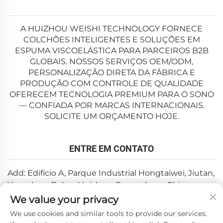
A HUIZHOU WEISHI TECHNOLOGY FORNECE
COLCHÕES INTELIGENTES E SOLUÇÕES EM
ESPUMA VISCOELÁSTICA PARA PARCEIROS B2B
GLOBAIS. NOSSOS SERVIÇOS OEM/ODM,
PERSONALIZAÇÃO DIRETA DA FÁBRICA E
PRODUÇÃO COM CONTROLE DE QUALIDADE
OFERECEM TECNOLOGIA PREMIUM PARA O SONO
— CONFIADA POR MARCAS INTERNACIONAIS.
SOLICITE UM ORÇAMENTO HOJE.
ENTRE EM CONTATO
Add: Edifício A, Parque Industrial Hongtaiwei, Jiutan,
Yuanzhou, Boluo, Huizhou, Guangdong, China
We value your privacy
E-mail:
[email protected]
We use cookies and similar tools to provide our services.
Tel:
+86-0752-6688646