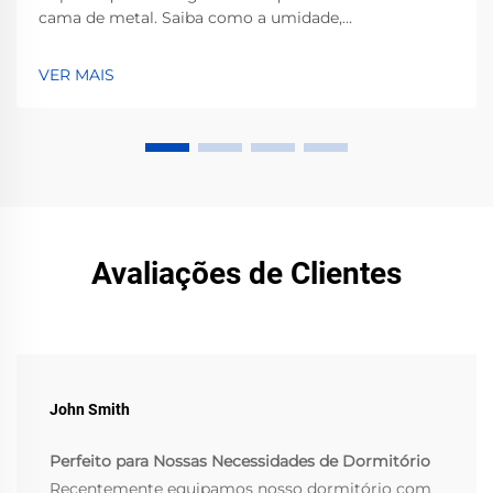
cama de metal. Saiba como a umidade,
derramamentos e má ventilação aceleram a corrosão
— e os passos comprovados para evitá-la. Proteja seu
VER MAIS
investimento agora.
Avaliações de Clientes
John Smith
Perfeito para Nossas Necessidades de Dormitório
Recentemente equipamos nosso dormitório com