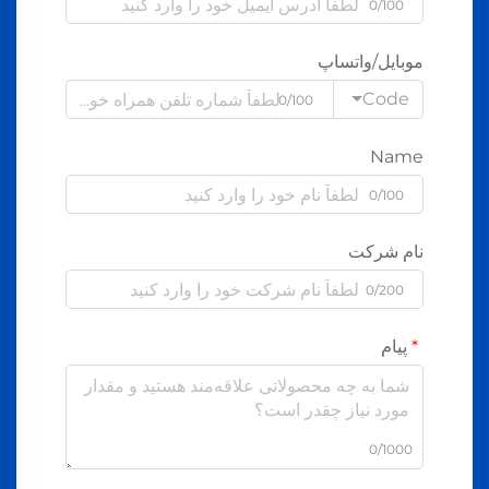
0/100
موبایل/واتساپ
Code
0/100
Name
0/100
نام شرکت
0/200
پیام
0/1000