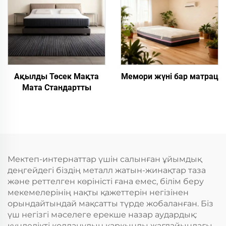
Ақылды Төсек Мақта
Мемори жүні бар матрац
Мата Стандартты
Мектеп-интернаттар үшін салынған ұйымдық
деңгейдегі біздің металл жатын-жинақтар таза
және реттелген көріністі ғана емес, білім беру
мекемелерінің нақты қажеттерін негізінен
орындайтындай мақсатты түрде жобаланған. Біз
үш негізгі мәселеге ерекше назар аудардық:
күнделікті қолданудың қарқынды жағдайындағы