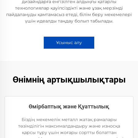
дизайндарға енгізілген алдыңғы қатарлы
технологиялар қауіпсіздікті және ұзақ мерзімді
пайдалануды қамтамасыз етеді, білім беру мекемелері
үшін идеалды таңдау болып табылады.
Ұсыныс алу
Өнімнің артықшылықтары
Өмірбаптық және Қуаттылық
Біздің мекемелік металл жатақ рамалары
төзімділігін максималдандыру және износқа
қарсы тұру үшін жоғары сортты болаттан