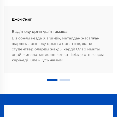
Джон Смит
Біздің оқу орны үшін тамаша
Біз соңғы кезде Xiarsr-дің металдан жасалған
шаршыларын оқу орынға орнаттық, және
студенттер оларды жақсы көрді! Олар мықты,
оңай жиналатын және кеңістігімізде өте жақсы
көрінеді. Әдемі ұсынамыз!