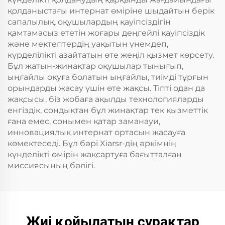
қолданыстағы интернат өміріне шыдайтын берік
сапалылық, оқушылардың қауіпсіздігін
қамтамасыз ететін жоғары деңгейлі қауіпсіздік
және мектептердің уақытын үнемдеп,
күрделілікті азайтатын өте жеңіл қызмет көрсету.
Бұл жатын-жинақтар оқушылар тынығып,
ыңғайлы оқуға болатын ыңғайлы, тиімді тұрғын
орындарды жасау үшін өте жақсы. Тіпті одан да
жақсысы, біз жобаға ақылды технологияларды
енгіздік, сондықтан бұл жинақтар тек қызметтік
ғана емес, сонымен қатар заманауи,
инновациялық интернат ортасын жасауға
көмектеседі. Бұл бәрі Xiarsr-дің әркімнің
күнделікті өмірін жақсартуға бағытталған
миссиясының бөлігі.
Жиі қойылатын сұрақтар