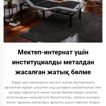
Мектеп-интернат үшін
институциалды металдан
жасалған жатық бөлме
Xiaрsr-дің мекемелік металл жатақ бөлмелерге
арналған идеал шешімін оқушыларға ыңғайлылық пен
қолдау көрсетуге және жатақ бөлмелердің жалпы
эстетикасын жақсартуға бағытталған, сапасы жоғары
және тұрақты рамалары арқылы ашып көріңіз. Біздің