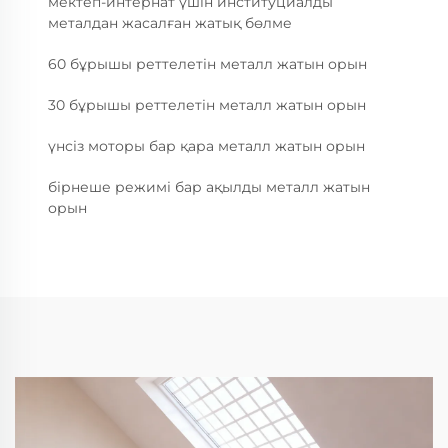
мектеп-интернат үшін институциалды
металдан жасалған жатық бөлме
60 бұрышы реттелетін металл жатын орын
30 бұрышы реттелетін металл жатын орын
үнсіз моторы бар қара металл жатын орын
бірнеше режимі бар ақылды металл жатын
орын