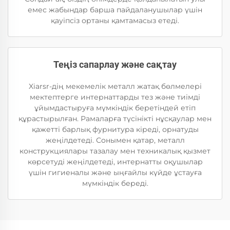
емес жабындар барша пайдаланушылар үшін
қауіпсіз ортаны қамтамасыз етеді.
Теңіз сапарлау және сақтау
Xiarsr-дің мекемелік металл жатақ бөлмелері
мектептерге интернаттарды тез және тиімді
ұйымдастыруға мүмкіндік беретіндей етіп
құрастырылған. Рамаларға түсінікті нұсқаулар мен
қажетті барлық фурнитура кіреді, орнатуды
жеңілдетеді. Сонымен қатар, металл
конструкциялары тазалау мен техникалық қызмет
көрсетуді жеңілдетеді, интернатты оқушылар
үшін гигиеналы және ыңғайлы күйде ұстауға
мүмкіндік береді.