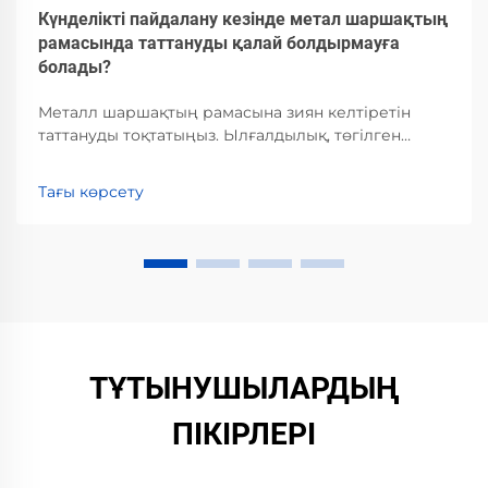
Күнделікті пайдалану кезінде метал шаршақтың
рамасында таттануды қалай болдырмауға
болады?
Металл шаршақтың рамасына зиян келтіретін
таттануды тоқтатыңыз. Ылғалдылық, төгілген
сұйықтар және нашар желдету коррозияны қалай
үдететінін және оны болдырмаудың дәлелденген
Тағы көрсету
әдістерін үйреніңіз. Жатқызуыңызды қазір
қорғаңыз.
ТҰТЫНУШЫЛАРДЫҢ
ПІКІРЛЕРІ