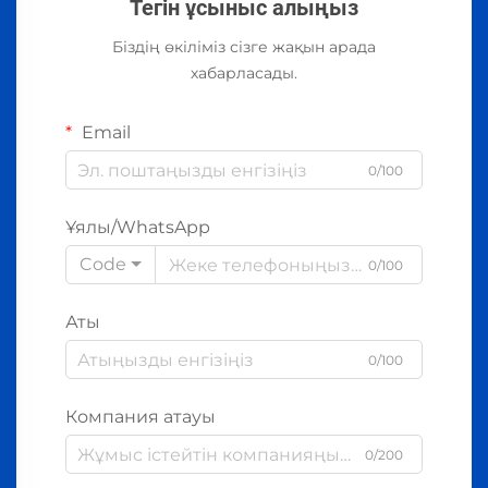
Тегін ұсыныс алыңыз
Біздің өкіліміз сізге жақын арада
хабарласады.
Email
0/100
Ұялы/WhatsApp
Code
0/100
Аты
0/100
Компания атауы
0/200