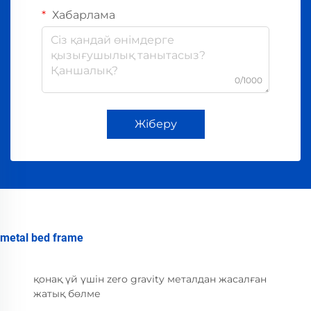
Хабарлама
0/1000
Жіберу
metal bed frame
қонақ үй үшін zero gravity металдан жасалған
жатық бөлме