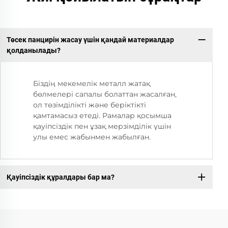
Төсек панцирін жасау үшін қандай материалдар
қолданылады?
Біздің мекемелік металл жатақ
бөлмелері сапалы болаттан жасалған,
ол төзімділікті және беріктікті
қамтамасыз етеді. Рамалар қосымша
қауіпсіздік пен ұзақ мерзімділік үшін
улы емес жабынмен жабылған.
Қауіпсіздік құралдары бар ма?