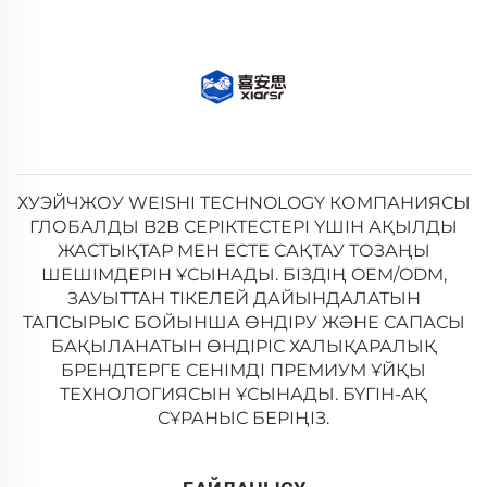
ХУЭЙЧЖОУ WEISHI TECHNOLOGY КОМПАНИЯСЫ
ГЛОБАЛДЫ B2B СЕРІКТЕСТЕРІ ҮШІН АҚЫЛДЫ
ЖАСТЫҚТАР МЕН ЕСТЕ САҚТАУ ТОЗАҢЫ
ШЕШІМДЕРІН ҰСЫНАДЫ. БІЗДІҢ OEM/ODM,
ЗАУЫТТАН ТІКЕЛЕЙ ДАЙЫНДАЛАТЫН
ТАПСЫРЫС БОЙЫНША ӨНДІРУ ЖӘНЕ САПАСЫ
БАҚЫЛАНАТЫН ӨНДІРІС ХАЛЫҚАРАЛЫҚ
БРЕНДТЕРГЕ СЕНІМДІ ПРЕМИУМ ҰЙҚЫ
ТЕХНОЛОГИЯСЫН ҰСЫНАДЫ. БҮГІН-АҚ
СҰРАНЫС БЕРІҢІЗ.