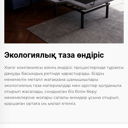
Экологиялық таза өндіріс
Xiarsr компаниясы өзінің өндіріс процестерінде тұрақты
дамуды басымдық ретінде қарастырады. Біздің
мекемелік металл жатақхана шанышқылары
экологиялық таза материалдар мен әдістер қолданыла
отырып жасалады, сондықтан біз білім беру
мекемелеріне жоғары сапалы өнімдер ұсына отырып,
қоршаған ортаға оң ықпал етеміз.