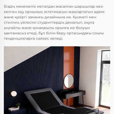
Біздің мекемелік металдан жасалған шаршылар кез-
келген оқу орнының эстетикасын жақсартатын әдемі
және қазіргі заманғы дизайнына ие. Қызметі мен
стилінің үйлесімі студенттердің демалып, оқуға
ыңғайлы және қонақжылы орынға ие болуын
қамтамасыз етеді, бұл білім беру ортасындағы соңғы
тенденцияларға сәйкес келеді.