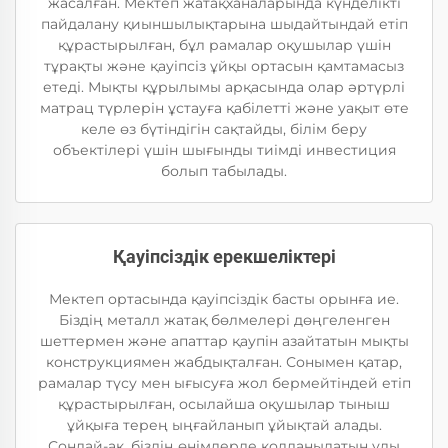
жасалған. Мектеп жатақханаларында күнделікті
пайдалану қиыншылықтарына шыдайтындай етіп
құрастырылған, бұл рамалар оқушылар үшін
тұрақты және қауіпсіз ұйқы ортасын қамтамасыз
етеді. Мықты құрылымы арқасында олар әртүрлі
матрац түрлерін ұстауға қабілетті және уақыт өте
келе өз бүтіндігін сақтайды, білім беру
объектілері үшін шығынды тиімді инвестиция
болып табылады.
Қауіпсіздік ерекшеліктері
Мектеп ортасында қауіпсіздік басты орынға ие.
Біздің металл жатақ бөлмелері дөңгеленген
шеттермен және апаттар қаупін азайтатын мықты
конструкциямен жабдықталған. Сонымен қатар,
рамалар түсу мен ығысуға жол бермейтіндей етіп
құрастырылған, осылайша оқушылар тыныш
ұйқыға терең ыңғайланып ұйықтай алады.
Сондай-ақ, біздің өнімдерде қолданылатын улы