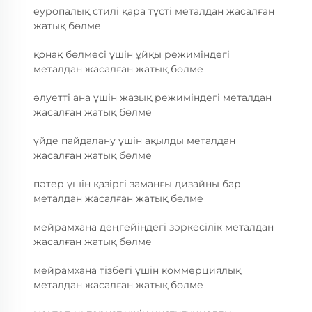
еуропалық стилі қара түсті металдан жасалған
жатық бөлме
қонақ бөлмесі үшін ұйқы режиміндегі
металдан жасалған жатық бөлме
әлуетті ана үшін жазық режиміндегі металдан
жасалған жатық бөлме
үйде пайдалану үшін ақылды металдан
жасалған жатық бөлме
пәтер үшін қазіргі заманғы дизайны бар
металдан жасалған жатық бөлме
мейрамхана деңгейіндегі зәркесілік металдан
жасалған жатық бөлме
мейрамхана тізбегі үшін коммерциялық
металдан жасалған жатық бөлме