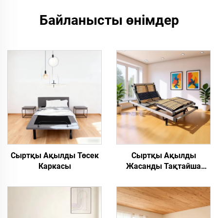
Байланысты өнімдер
Сыртқы Ақылды Төсек
Сыртқы Ақылды
Каркасы
Жасанды Тақтайша
Төсек Каркасы