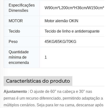
Especificações
W90cm*L200cm*H36cm/W150cm*L
Dimensões
MOTOR
Motor alemão OKIN
Tecido
Tecido de linho e antiderrapante
Peso
45KG/65KG/70KG
Quantidade
mínima de
1
encomenda
Características do produto
Ajustamento
: O ajuste de 60° na cabeça e 30° nas
pernas é um recurso diferenciado, permitindo adaptação a
múltiplos cenários. Seja para ler na cama, descansar após