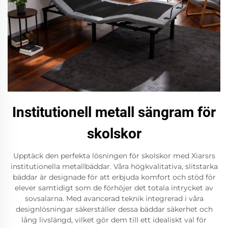
Institutionell metall sängram för
skolskor
Upptäck den perfekta lösningen för skolskor med Xiarsrs
institutionella metallbäddar. Våra högkvalitativa, slitstarka
bäddar är designade för att erbjuda komfort och stöd för
elever samtidigt som de förhöjer det totala intrycket av
sovsalarna. Med avancerad teknik integrerad i våra
designlösningar säkerställer dessa bäddar säkerhet och
lång livslängd, vilket gör dem till ett idealiskt val för