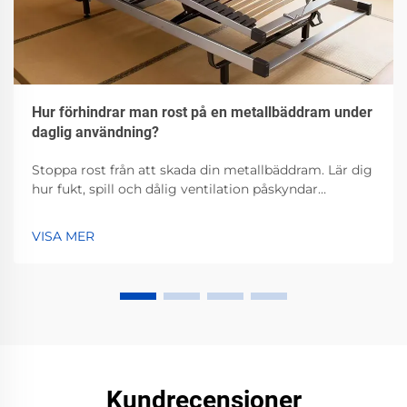
Hur förhindrar man rost på en metallbäddram under
daglig användning?
Stoppa rost från att skada din metallbäddram. Lär dig
hur fukt, spill och dålig ventilation påskyndar
korrosion – och de beprövade åtgärderna för att
förhindra det. Skydda din investering nu.
VISA MER
Kundrecensioner