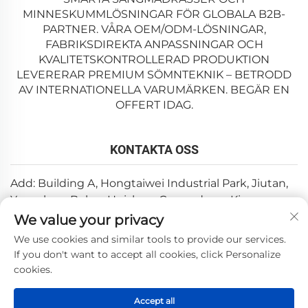
MINNESKUMMLÖSNINGAR FÖR GLOBALA B2B-
PARTNER. VÅRA OEM/ODM-LÖSNINGAR,
FABRIKSDIREKTA ANPASSNINGAR OCH
KVALITETSKONTROLLERAD PRODUKTION
LEVERERAR PREMIUM SÖMNTEKNIK – BETRODD
AV INTERNATIONELLA VARUMÄRKEN. BEGÄR EN
OFFERT IDAG.
KONTAKTA OSS
Add: Building A, Hongtaiwei Industrial Park, Jiutan,
Yuanzhou, Boluo, Huizhou, Guangdong, Kina
We value your privacy
E-post:
[email protected]
We use cookies and similar tools to provide our services.
Tel:
+86-0752-6688646
If you don't want to accept all cookies, click Personalize
cookies.
Copyright © 2025 av Huizhou Weishi Technology Co., Ltd. —
Accept all
Integritetspolicy