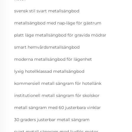
svensk stil svart metallsängbod
metallsängbod med nap-läge för gästrum
platt läge metallsängbod för gravida mödrar
smart hemvårdsmetallsängbod
moderna metallsängbod för lägenhet
lyxig hotellklassad metallsängbod
kommersiell metall sängram för hotellänk
institutionell metall sängram för skolskor
metall sängram med 60 justerbara vinklar
30 graders justerbar metall sängram
svart metall sängram med ljudlös motor