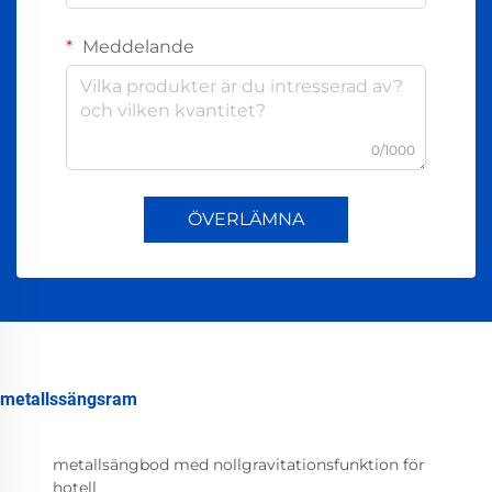
Meddelande
0/1000
ÖVERLÄMNA
metallssängsram
metallsängbod med nollgravitationsfunktion för
hotell