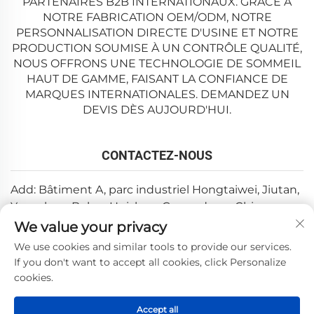
PARTENAIRES B2B INTERNATIONAUX. GRÂCE À
NOTRE FABRICATION OEM/ODM, NOTRE
PERSONNALISATION DIRECTE D'USINE ET NOTRE
PRODUCTION SOUMISE À UN CONTRÔLE QUALITÉ,
NOUS OFFRONS UNE TECHNOLOGIE DE SOMMEIL
HAUT DE GAMME, FAISANT LA CONFIANCE DE
MARQUES INTERNATIONALES. DEMANDEZ UN
DEVIS DÈS AUJOURD'HUI.
CONTACTEZ-NOUS
Add: Bâtiment A, parc industriel Hongtaiwei, Jiutan,
Yuanzhou, Boluo, Huizhou, Guangdong, Chine
We value your privacy
Email :
[email protected]
We use cookies and similar tools to provide our services.
Tél. :
+86-0752-6688646
If you don't want to accept all cookies, click Personalize
cookies.
Copyright © 2025 par Huizhou Weishi Technology Co., Ltd.
Accept all