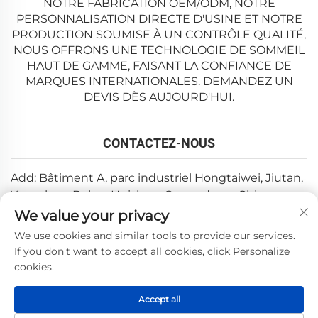
NOTRE FABRICATION OEM/ODM, NOTRE
PERSONNALISATION DIRECTE D'USINE ET NOTRE
PRODUCTION SOUMISE À UN CONTRÔLE QUALITÉ,
NOUS OFFRONS UNE TECHNOLOGIE DE SOMMEIL
HAUT DE GAMME, FAISANT LA CONFIANCE DE
MARQUES INTERNATIONALES. DEMANDEZ UN
DEVIS DÈS AUJOURD'HUI.
CONTACTEZ-NOUS
Add: Bâtiment A, parc industriel Hongtaiwei, Jiutan,
Yuanzhou, Boluo, Huizhou, Guangdong, Chine
We value your privacy
Email :
[email protected]
We use cookies and similar tools to provide our services.
Tél. :
+86-0752-6688646
If you don't want to accept all cookies, click Personalize
cookies.
Copyright © 2025 par Huizhou Weishi Technology Co., Ltd.
Accept all
—
Politique de confidentialité