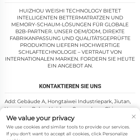
HUIZHOU WEISHI TECHNOLOGY BIETET
INTELLIGENTEN BETTERMATRATZEN UND
MEMORY-SCHAUM-LÖSUNGEN FÜR GLOBALE
B2B-PARTNER. UNSER OEM/ODM, DIREKTE
FABRIKANPASSUNG UND QUALITÄTSGEPRÜFTE
PRODUKTION LIEFERN HOCHWERTIGE
SCHLAFTECHNOLOGIE – VERTRAUT VON
INTERNATIONALEN MARKEN. FORDERN SIE HEUTE
EIN ANGEBOT AN.
KONTAKTIEREN SIE UNS
Add: Gebäude A, Hongtaiwei Industriepark, Jiutan,
Yuanzhou, Boluo, Huizhou, Guangdong, China
We value your privacy
E-Mail:
[email protected]
We use cookies and similar tools to provide our services.
Tel.:
+86-0752-6688646
If you don't want to accept all cookies, click Personalize