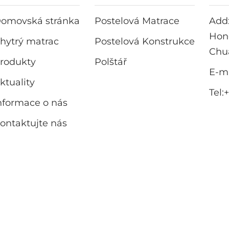
omovská stránka
Postelová Matrace
Add
Hong
hytrý matrac
Postelová Konstrukce
Chu
rodukty
Polštář
E-ma
ktuality
Tel:
nformace o nás
ontaktujte nás