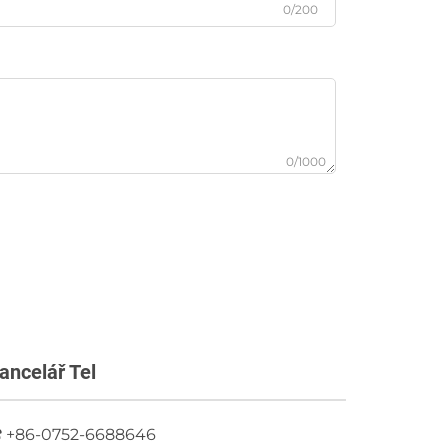
0/200
0/1000
ancelář Tel
+86-0752-6688646