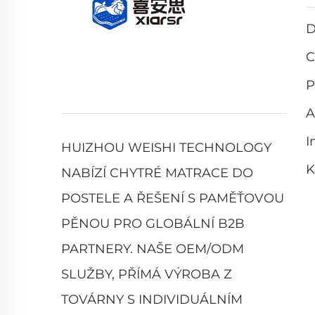
D
C
P
A
I
HUIZHOU WEISHI TECHNOLOGY
K
NABÍZÍ CHYTRÉ MATRACE DO
POSTELE A ŘEŠENÍ S PAMĚŤOVOU
PĚNOU PRO GLOBÁLNÍ B2B
PARTNERY. NAŠE OEM/ODM
SLUŽBY, PŘÍMÁ VÝROBA Z
TOVÁRNY S INDIVIDUÁLNÍM