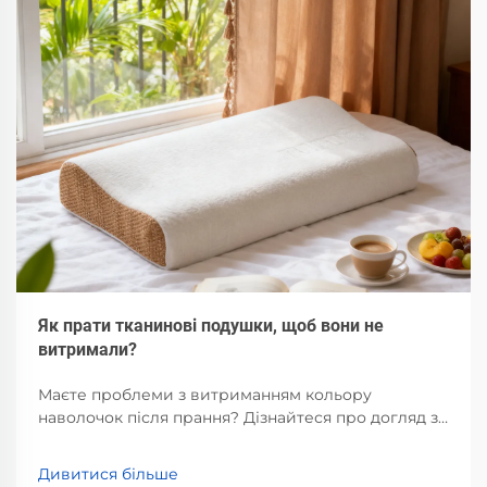
Як прати тканинові подушки, щоб вони не
витримали?
Маєте проблеми з витриманням кольору
наволочок після прання? Дізнайтеся про догляд за
тканинами залежно від їх типу, методи прання в
холодній воді, використання засобів із
Дивитися більше
збалансованим рН та найкращі способи сушіння