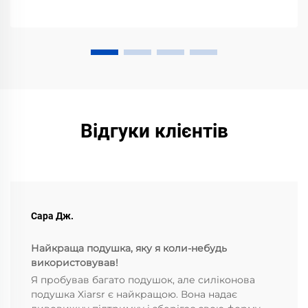
на повітрі. Збережіть яскравість кольорів —
читайте зараз.
Відгуки клієнтів
Сара Дж.
Найкраща подушка, яку я коли-небудь
використовував!
Я пробував багато подушок, але силіконова
подушка Xiarsr є найкращою. Вона надає