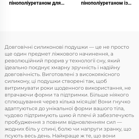
пінополіуретаном для
пінополіуретаном із
глибокого сну
регулюванням
температури
Довговічні силиконові подушки — це не просто
ще один предмет ліжкового начинення, а
революційний прорив у технології сну, який
ідеально поєднує хмарну зручність і надійну
довговічність. Виготовлені з високоякісного
силикону, ці подушки створені так, щоб
витримувати роки щоденного використання, не
втрачаючи форми та підтримки. Більше ніякого
сплющування через кілька місяців! Вони гнучко
адаптуються до унікальної форми вашого тіла,
чудово підтримують шию й плечі й забезпечують
пробудження з повним відновленням сил —
жодних біль у спині, болю чи напруги зранку, що
псують весь день. Найкраще ж те, що вони