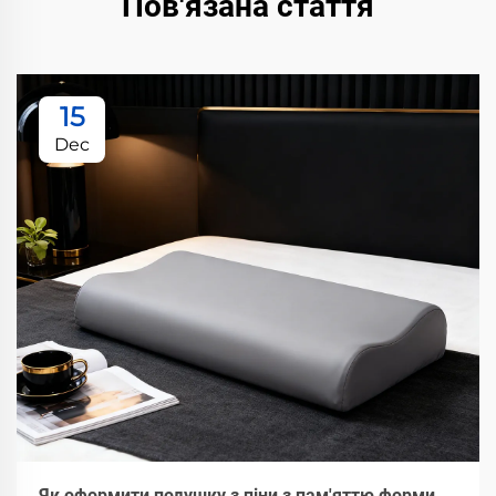
Пов'язана стаття
15
Dec
Як оформити подушку з піни з пам'яттю форми,