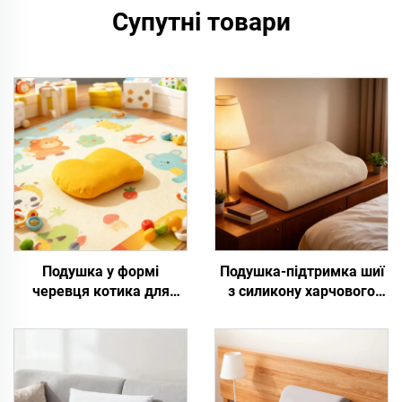
Супутні товари
Подушка у формі
Подушка-підтримка шиї
черевця котика для
з силикону харчового
дітей
класу