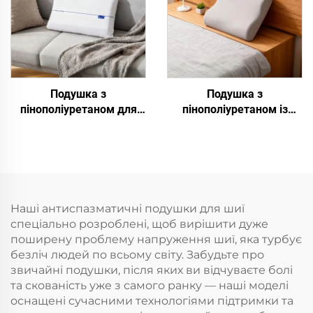
Подушка з
Подушка з
пінополіуретаном для
пінополіуретаном із
глибокого сну
регулюванням
температури
Наші антиспазматичні подушки для шиї
спеціально розроблені, щоб вирішити дуже
поширену проблему напруження шиї, яка турбує
безліч людей по всьому світу. Забудьте про
звичайні подушки, після яких ви відчуваєте болі
та скованість уже з самого ранку — наші моделі
оснащені сучасними технологіями підтримки та