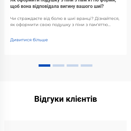
щоб вона відповідала вигину вашого шиї?
Чи страждаєте від болю в шиї вранці? Дізнайтеся,
як оформити свою подушку з піни з пам'яттю
форми для ідеального цервікального
вирівнювання — з науковим обґрунтуванням від
Дивитися більше
експертів зі сну. Отримайте покрокові поради з
налаштування вже зараз.
Відгуки клієнтів