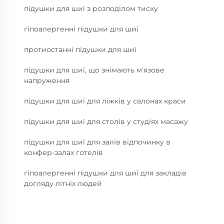
підушки для шиї з розподілом тиску
гіпоалергенні підушки для шиї
протиостанні підушки для шиї
підушки для шиї, що знімають м'язове
напруження
підушки для шиї для ліжків у салонах краси
підушки для шиї для столів у студіях масажу
підушки для шиї для залів відпочинку в
конфер-залах готелів
гіпоалергенні підушки для шиї для закладів
догляду літніх людей