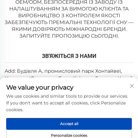
OEM/ODM, БЕЗПОСЕРЕДНЯ ІЗ ЗАВОДУ ІЗ
НАЛАШТУВАННЯМ ЗА ВИМОГОЮ КЛІЄНТА ТА
ВИРОБНИЦТВО З КОНТРОЛЕМ ЯКОСТІ
ЗАБЕЗПЕЧУЮТЬ ПРЕМІАЛЬНІ ТЕХНОЛОГІЇ СНУ —
ЯКИМИ ДОВІРЯЮТЬ МІЖНАРОДНІ БРЕНДИ.
ЗАПИТУЙТЕ ПРОПОЗИЦІЮ СЬОГОДНІ.
ЗВ'ЯЖІТЬСЯ З НАМИ
Add: Будівля А, промисловий парк Хонтайвеї,
Цзютань, Юаньчжоу, Боло, Хуїчжоу, Гуандун, Китай
We value your privacy
Ел. пошта:
[email protected]
We use cookies and similar tools to provide our services.
Тел:
+86-0752-6688646
If you don't want to accept all cookies, click Personalize
cookies.
Авторське право © 2025, Huizhou Weishi Technology Co.,
Accept all
Ltd. —
Політика конфіденційності
Personalize cookies