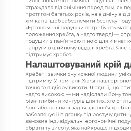
силіконова ергономічна подушка полегш
страждала від оніміння перед тим, як 
протягом багатьох років, на відміну ві
хімікатів, щоб забезпечити безпеку поду
«Ергономічні подушки потребують матері
положення хребта, а надто тверді — сп
подушки з пам’ятною піною для кімнат к
напруги в шийному відділі хребта. Якіс
підтримує хребет.
Налаштовуваний крій д
Хребет і звички сну кожної людини уні
підтримку. У компанії Xiarsr наші ергон
точного підбору висоти. Людині, що спит
надто високою — ми надіслали йому тон
різні глибини контурів для тих, хто спит
боці або на спині задля здоров’я хребт
забезпечує її підгонку під ростучу дити
замовив індивідуальні ергономічні поду
обрати ту висоту, яка найкраще підходит