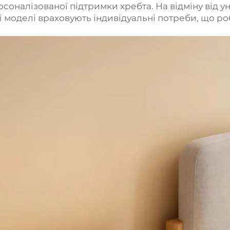
соналізованої підтримки хребта. На відміну від 
ні моделі враховують індивідуальні потреби, що р