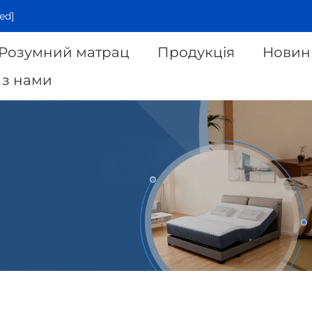
ed]
Розумний матрац
Продукція
Новин
 з нами