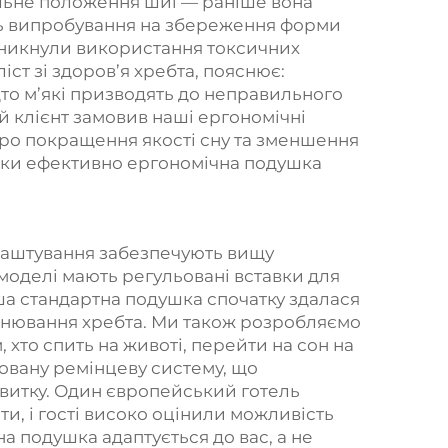
ильне положення шиї — раніше вона
ять випробування на збереження форми
ж уникнули використання токсичних
іст зі здоров’я хребта, пояснює:
дто м’які призводять до неправильного
й клієнт замовив наші ергономічні
 про покращення якості сну та зменшення
ільки ефективно ергономічна подушка
алаштування забезпечують вищу
і моделі мають регульовані вставки для
наша стандартна подушка спочатку здалася
івнювання хребта. Ми також розробляємо
м, хто спить на животі, перейти на сон на
ьовану ремінцеву систему, що
розвитку. Один європейський готель
и, і гості високо оцінили можливість
на подушка адаптується до вас, а не