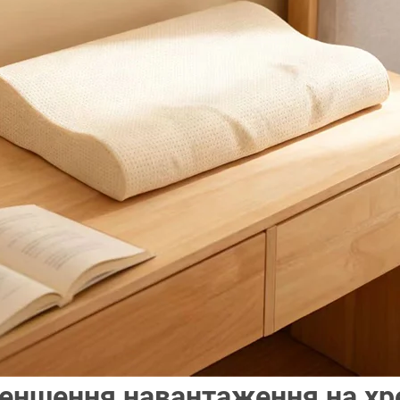
еншення навантаження на хр