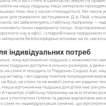
ила тиск на її плечі й одночасно зберегла прав
перейти на нашу подушку. Наші матеріали проход
д дешевої піни, яка з часом сплющується. Ми тако
шок для тривалого застосування. Д-р Люй, спеціал
алів, які забезпечують стабільну підтримку — на
ричиняють точки надмірного тиску». Корпоративни
ороткого сну в офісі, і співробітники повідомили
ть матеріалів безпосередньо впливає на те, наск
ля індивідуальних потреб
кальні, тому ергономічні подушки з можливістю н
омічні подушки доступні в кількох розмірах, а деяк
ь на спині й походить із Південно-Східної Азії, 
шу вставку, і він одразу помітив покращення вир
ь на боці, на спині та на животі (хоча ми радимо ти
а). Наша ергономічна подушка для дітей має регул
ну й гарантує стабільну підтримку на всіх етапах 
шки з логотипом готелю та двома варіантами висот
ь саме їм. Індивідуалізація означає, що ергономіч