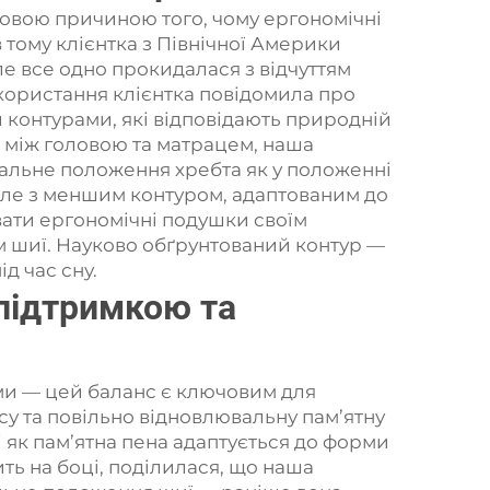
ючовою причиною того, чому ергономічні
 тому клієнтка з Північної Америки
ле все одно прокидалася з відчуттям
икористання клієнтка повідомила про
 контурами, які відповідають природній
и між головою та матрацем, наша
тральне положення хребта як у положенні
 але з меншим контуром, адаптованим до
вати ергономічні подушки своїм
м шиї. Науково обґрунтований контур —
д час сну.
 підтримкою та
ми — цей баланс є ключовим для
су та повільно відновлювальну пам’ятну
і як пам’ятна пена адаптується до форми
ить на боці, поділилася, що наша