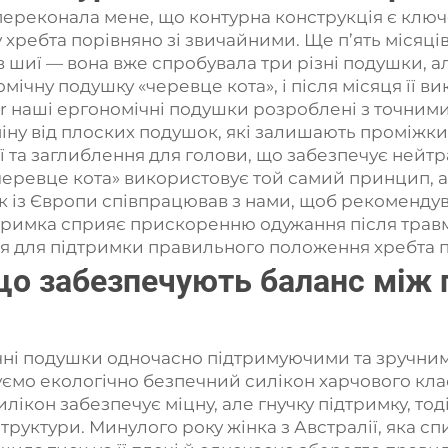
в переконала мене, що контурна конструкція є кл
ребта порівняно зі звичайними. Ще п’ять місяців
в шиї — вона вже спробувала три різні подушки, а
мічну подушку «черевце кота», і після місяця її в
r наші ергономічні подушки розроблені з точними
міну від плоских подушок, які залишають проміжк
иї та заглиблення для голови, що забезпечує ней
а «черевце кота» використовує той самий принцип,
к із Європи співпрацював з нами, щоб рекоменду
дтримка сприяє прискоренню одужання після трав
я для підтримки правильного положення хребта пі
 що забезпечують баланс між
чні подушки одночасно підтримуючими та зручни
вуємо екологічно безпечний силікон харчового кла
ікон забезпечує міцну, але гнучку підтримку, тод
руктури. Минулого року жінка з Австралії, яка сп