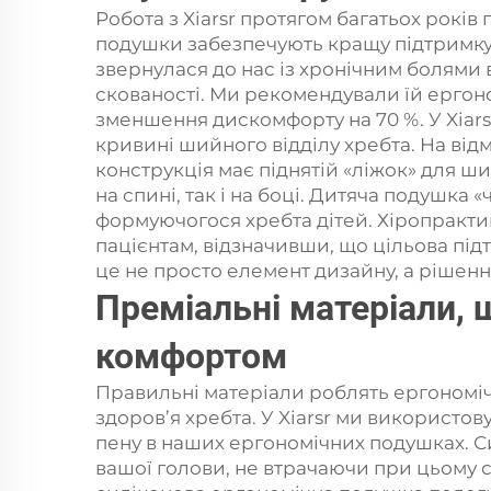
Робота з Xiarsr протягом багатьох рокі
подушки забезпечують кращу підтримку х
звернулася до нас із хронічним болями 
скованості. Ми рекомендували їй ергоно
зменшення дискомфорту на 70 %. У Xiars
кривині шийного відділу хребта. На від
конструкція має піднятій «ліжок» для ш
на спині, так і на боці. Дитяча подушк
формуючогося хребта дітей. Хіропракти
пацієнтам, відзначивши, що цільова пі
це не просто елемент дизайну, а рішенн
Преміальні матеріали,
комфортом
Правильні матеріали роблять ергономі
здоров’я хребта. У Xiarsr ми використо
пену в наших ергономічних подушках. Сил
вашої голови, не втрачаючи при цьому ст