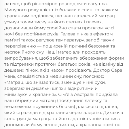
латекс, щоб рівномірно розподіляти вагу тіла.
Минулого року клієнт із болями в спині та важким
храпанням поділився, що наш латексний матрац
усунув точки тиску на його стегнах і плечах,
дозволивши йому спокійно спати протягом усієї
ночі без постійних рухів. Гелева пінка з ефектом
пам’яті також регулює температуру, запобігаючи
перегріванню — поширеній причині безсоння та
неспокійного сну. Наші матеріали проходять
випробування, щоб забезпечити збереження форми
та підтримки протягом багатьох років, на відміну від
дешевих пінок, які з часом просідають. Доктор Сара
Чень, спеціалістка з медицини сну, пояснює:
«Матрац, що знімає тиск, зменшує нічні рухи,
зберігаючи дихальні шляхи відкритими й
мінімізуючи храпання». Сім’я з Австралії придбала
наш гібридний матрац (поєднання латексу та
незалежних пружинних блоків) для свого підлітка,
який страждав від храпання через алергію. Дихаюча
конструкція матраца та його здатність знімати тиск
допомогли йому легше дихати, а храпання помітно