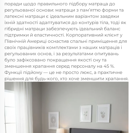
поради щодо правильного підбору матраца до
регульованої основи: матраци з пам’яттю форми та
латексні матраци є ідеальним варіантом завдяки
їхній здатності адаптуватися до контурів тіла, тоді як
гібридні матраци забезпечують ідеальний баланс
підтримки й еластичності. Корпоративний клієнт у
Північній Америці оснастив спальні приміщення для
своїх працівників комплектами з наших матраців і
регульованих основ, і за результатами опитувань
було зафіксовано покращення якості сну та
зменшення храпання серед персоналу на 45 %.
Функції підйому — це не просто люкс, а практичне
рішення для будь-кого, хто хоче зменшити храпання.