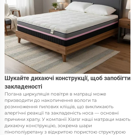
Шукайте дихаючі конструкції, щоб запобігти
закладеності
Погана циркуляція повітря в матраці може
призводити до накопичення вологи та
розмноження пилових кліщів, що викликають
алергічні реакції та закладеність носа — основні
причини храпу. У компанії Xiarsr наші матраци мають
дихаючу конструкцію, зокрема шари
пінополіуретану з відкритою пористою структурою