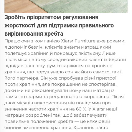
Зробіть пріоритетом регулювання
жорсткості для підтримки правильного
вирівнювання хребта
Працюючи з компанією Xiarsr Furniture вже роками,
я допоміг безлічі клієнтів знайти матрац, який
полегшує храпіння й покращує якість сну. Лише
шість місяців тому середньовіковий клієнт із Європи
відвідав наш шоу-рум і скаржився на хронічне
храпіння, що порушувало сон як його самого, так і
його партнера. Він уже спробував різні пристрої
проти храпіння, але покращення не спостерігав,
доки ми не рекомендували йому наш матрац із
пам’яттю форми та регульованою жорсткістю. Після
двох місяців використання він повідомив про
зниження частоти храпіння на 60 %. У Xiarsr наші
матраци розроблені так, щоб забезпечувати
правильне положення хребта — це ключовий
чинник зменшення храпіння. Храпіння часто