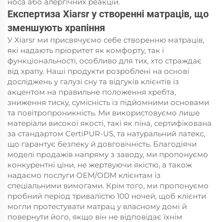
носа або алергічних реакцій.
Експертиза Xiarsr у створенні матраців, що
зменшують храпіння
У Xiarsr ми присвячуємо себе створенню матраців,
які надають пріоритет як комфорту, так і
функціональності, особливо для тих, хто страждає
від храпу. Наші продукти розроблені на основі
досліджень у галузі сну та відгуків клієнтів із
акцентом на правильне положення хребта,
зниження тиску, сумісність із підйомними основами
та повітропроникність. Ми використовуємо лише
матеріали високої якості, такі як піна, сертифікована
за стандартом CertiPUR-US, та натуральний латекс,
що гарантує безпеку й довговічність. Благодіячи
моделі продажів напряму з заводу, ми пропонуємо
конкурентні ціни, не жертвуючи якістю, а також
надаємо послуги OEM/ODM клієнтам із
спеціальними вимогами. Крім того, ми пропонуємо
пробний період тривалістю 100 ночей, щоб клієнти
могли протестувати матрац у власному домі й
повернути його, якщо він не відповідає їхнім