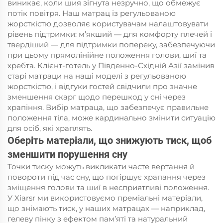
виникає, коли шия зігнута незручно, що обмежує
потік повітря. Наш матрац із регульованою
жорсткістю дозволяє користувачам налаштовувати
рівень підтримки: м’якший — для комфорту плечей і
твердіший — для підтримки попереку, забезпечуючи
при цьому прямолінійне положення голови, шиї та
хребта. Клієнт-готель у Південно-Східній Азії замінив
старі матраци на наші моделі з регульованою
жорсткістю, і відгуки гостей свідчили про значне
зменшення скарг щодо перешкод у сні через
храпіння. Вибір матраца, що забезпечує правильне
положення тіла, може кардинально змінити ситуацію
для осіб, які храплять.
Оберіть матеріали, що знижують тиск, щоб
зменшити порушення сну
Точки тиску можуть викликати часте вертання й
повороти під час сну, що погіршує храпання через
зміщення голови та шиї в несприятливі положення.
У Xiarsr ми використовуємо преміальні матеріали,
що знімають тиск, у наших матрацах — наприклад,
гелеву пінку з ефектом пам’яті та натуральний