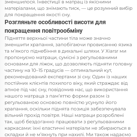
зменшилося. Інвестиції в матрац із якісними
матеріалами, що знімають тиск, — це розумний вибір
для покращення якості сну.
Розгляньте особливості висоти для
покращення повітрообміну
Підняття верхньої частини тіла може значно
зменшити храпання, запобігаючи провисанню язика
та м’якого піднебіння в дихальні шляхи. У Xiarsr ми
пропонуємо матраци, сумісні з регульованими
основами для ліжок, що дозволяють підняти головну
частину на 10–15 градусів — оптимальний кут,
рекомендований експертами зі сну. Один із наших
постійних клієнтів похилого віку, який страждає від
апное під час сну, повідомив нас, що використання
нашого матраца з пам’яттю форми разом із
регульованою основою повністю усунуло його
храпання, оскільки піднята позиція забезпечувала
вільний прохід повітря. Наші матраци розроблені
так, щоб бездоганно працювати з регульованими
каркасами: їхні еластичні матеріали не збираються в
складки й не м’якнуть при нахилі. Ми також надаємо