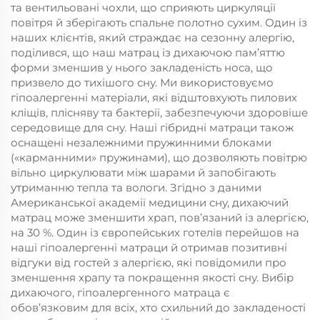
та вентильовані чохли, що сприяють циркуляції
повітря й зберігають спальне полотно сухим. Один із
наших клієнтів, який страждає на сезонну алергію,
поділився, що наш матрац із дихаючою пам’яттю
форми зменшив у нього закладеність носа, що
призвело до тихішого сну. Ми використовуємо
гіпоалергенні матеріали, які відштовхують пилових
кліщів, плісняву та бактерії, забезпечуючи здоровіше
середовище для сну. Наші гібридні матраци також
оснащені незалежними пружинними блоками
(«карманними» пружинами), що дозволяють повітрю
вільно циркулювати між шарами й запобігають
утриманню тепла та вологи. Згідно з даними
Американської академії медицини сну, дихаючий
матрац може зменшити храп, пов’язаний із алергією,
на 30 %. Один із європейських готелів перейшов на
наші гіпоалергенні матраци й отримав позитивні
відгуки від гостей з алергією, які повідомили про
зменшення храпу та покращення якості сну. Вибір
дихаючого, гіпоалергенного матраца є
обов’язковим для всіх, хто схильний до закладеності