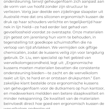
ondersteuning, terwijl geheugenfoam zich aanpast aan
de vorm van uw hoofd zonder zijn structuur te
verliezen. Vorig jaar deelde een zijdelingse slaapster uit
Australië mee dat ons siliconen ergonomisch kussen de
druk op haar schouders verlichte en tegelijkertijd haar
nek in lijn hield—ze had eerder last gehad van
gevoelloosheid voordat ze overstapte. Onze materialen
zijn getest om jarenlang hun vorm te behouden, in
tegenstelling tot goedkope schuimstoffen die na
verloop van tijd afvlakken. We vermijden ook giftige
chemicaliën, zodat de kussens veilig zijn voor langdurig
gebruik. Dr. Liu, een specialist op het gebied van
wervelkolomgezondheid, legt uit: „Ergonomische
kussens moeten materialen bevatten die consistente
ondersteuning bieden—te zacht en de wervelkolom
raakt uit lijn, te hard en er ontstaan drukpunten.“ Een
zakelijke klant bestelde onze ergonomische kussens
van geheugenfoam voor de dutkamers op hun kantoor,
en medewerkers meldden een betere slaapkwaliteit en
minder nekspanning. De kwaliteit van de materialen
beïnvloedt direct hoe goed een ergonomisch kussen de
wervelkolom ondersteunt.