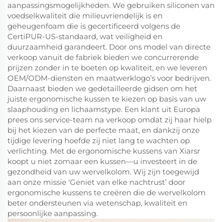
aanpassingsmogelijkheden. We gebruiken siliconen van
voedselkwaliteit die milieuvriendelijk is en
geheugenfoam die is gecertificeerd volgens de
CertiPUR-US-standaard, wat veiligheid en
duurzaamheid garandeert. Door ons model van directe
verkoop vanuit de fabriek bieden we concurrerende
prijzen zonder in te boeten op kwaliteit, en we leveren
OEM/ODM-diensten en maatwerklogo’s voor bedrijven.
Daarnaast bieden we gedetailleerde gidsen om het
juiste ergonomische kussen te kiezen op basis van uw
slaaphouding en lichaamstype. Een klant uit Europa
prees ons service-team na verkoop omdat zij haar hielp
bij het kiezen van de perfecte maat, en dankzij onze
tijdige levering hoefde zij niet lang te wachten op
verlichting. Met de ergonomische kussens van Xiarsr
koopt u niet zomaar een kussen—u investeert in de
gezondheid van uw wervelkolom. Wij zijn toegewijd
aan onze missie ‘Geniet van elke nachtrust’ door
ergonomische kussens te creëren die de wervelkolom
beter ondersteunen via wetenschap, kwaliteit en
persoonlijke aanpassing.