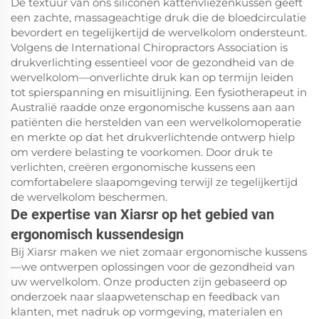
De textuur van ons siliconen kattenvliezenkussen geeft
een zachte, massageachtige druk die de bloedcirculatie
bevordert en tegelijkertijd de wervelkolom ondersteunt.
Volgens de International Chiropractors Association is
drukverlichting essentieel voor de gezondheid van de
wervelkolom—onverlichte druk kan op termijn leiden
tot spierspanning en misuitlijning. Een fysiotherapeut in
Australië raadde onze ergonomische kussens aan aan
patiënten die herstelden van een wervelkolomoperatie
en merkte op dat het drukverlichtende ontwerp hielp
om verdere belasting te voorkomen. Door druk te
verlichten, creëren ergonomische kussens een
comfortabelere slaapomgeving terwijl ze tegelijkertijd
de wervelkolom beschermen.
De expertise van Xiarsr op het gebied van
ergonomisch kussendesign
Bij Xiarsr maken we niet zomaar ergonomische kussens
—we ontwerpen oplossingen voor de gezondheid van
uw wervelkolom. Onze producten zijn gebaseerd op
onderzoek naar slaapwetenschap en feedback van
klanten, met nadruk op vormgeving, materialen en