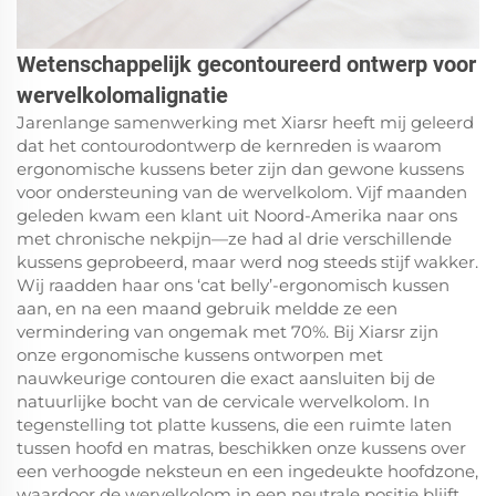
Wetenschappelijk gecontoureerd ontwerp voor
wervelkolomalignatie
Jarenlange samenwerking met Xiarsr heeft mij geleerd
dat het contourodontwerp de kernreden is waarom
ergonomische kussens beter zijn dan gewone kussens
voor ondersteuning van de wervelkolom. Vijf maanden
geleden kwam een klant uit Noord-Amerika naar ons
met chronische nekpijn—ze had al drie verschillende
kussens geprobeerd, maar werd nog steeds stijf wakker.
Wij raadden haar ons ‘cat belly’-ergonomisch kussen
aan, en na een maand gebruik meldde ze een
vermindering van ongemak met 70%. Bij Xiarsr zijn
onze ergonomische kussens ontworpen met
nauwkeurige contouren die exact aansluiten bij de
natuurlijke bocht van de cervicale wervelkolom. In
tegenstelling tot platte kussens, die een ruimte laten
tussen hoofd en matras, beschikken onze kussens over
een verhoogde neksteun en een ingedeukte hoofdzone,
waardoor de wervelkolom in een neutrale positie blijft,