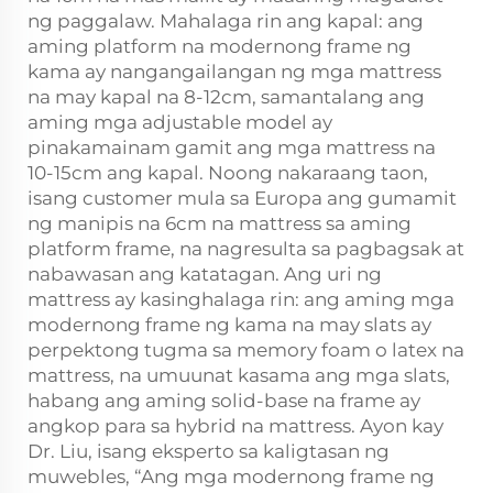
ng paggalaw. Mahalaga rin ang kapal: ang
aming platform na modernong frame ng
kama ay nangangailangan ng mga mattress
na may kapal na 8-12cm, samantalang ang
aming mga adjustable model ay
pinakamainam gamit ang mga mattress na
10-15cm ang kapal. Noong nakaraang taon,
isang customer mula sa Europa ang gumamit
ng manipis na 6cm na mattress sa aming
platform frame, na nagresulta sa pagbagsak at
nabawasan ang katatagan. Ang uri ng
mattress ay kasinghalaga rin: ang aming mga
modernong frame ng kama na may slats ay
perpektong tugma sa memory foam o latex na
mattress, na umuunat kasama ang mga slats,
habang ang aming solid-base na frame ay
angkop para sa hybrid na mattress. Ayon kay
Dr. Liu, isang eksperto sa kaligtasan ng
muwebles, “Ang mga modernong frame ng