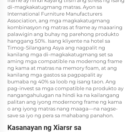
frame ay hindi kayang tiisin ang stress ng isang
di-magkakatugmang matras. Ayon sa
International Furniture Manufacturers
Association, ang mga magkakatugmang
kombinasyon ng matras at frame ay maaaring
palawigin ang buhay ng parehong produkto
hanggang 50%. Isang kliyente na hotel sa
Timog-Silangang Asya ang nagpalit ng
kanilang mga di-magkakatugmang set sa
aming mga compatible na modernong frame
ng kama at matras na memory foam, at ang
kanilang mga gastos sa pagpapalit ay
bumaba ng 40% sa loob ng isang taon. Ang
pag-invest sa mga compatible na produkto ay
nangangahulugan na hindi ka na kailangang
palitan ang iyong modernong frame ng kama
o ang iyong matras nang maaga—na nagse-
save sa iyo ng pera sa mahabang panahon.
Kasanayan ng Xiarsr sa