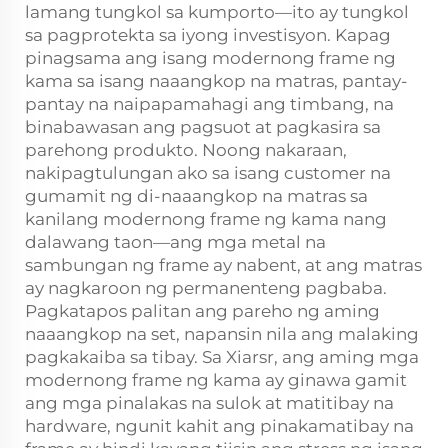
lamang tungkol sa kumporto—ito ay tungkol
sa pagprotekta sa iyong investisyon. Kapag
pinagsama ang isang modernong frame ng
kama sa isang naaangkop na matras, pantay-
pantay na naipapamahagi ang timbang, na
binabawasan ang pagsuot at pagkasira sa
parehong produkto. Noong nakaraan,
nakipagtulungan ako sa isang customer na
gumamit ng di-naaangkop na matras sa
kanilang modernong frame ng kama nang
dalawang taon—ang mga metal na
sambungan ng frame ay nabent, at ang matras
ay nagkaroon ng permanenteng pagbaba.
Pagkatapos palitan ang pareho ng aming
naaangkop na set, napansin nila ang malaking
pagkakaiba sa tibay. Sa Xiarsr, ang aming mga
modernong frame ng kama ay ginawa gamit
ang mga pinalakas na sulok at matitibay na
hardware, ngunit kahit ang pinakamatibay na