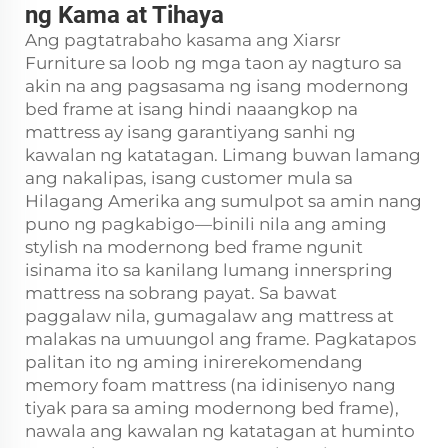
ng Kama at Tihaya
Ang pagtatrabaho kasama ang Xiarsr
Furniture sa loob ng mga taon ay nagturo sa
akin na ang pagsasama ng isang modernong
bed frame at isang hindi naaangkop na
mattress ay isang garantiyang sanhi ng
kawalan ng katatagan. Limang buwan lamang
ang nakalipas, isang customer mula sa
Hilagang Amerika ang sumulpot sa amin nang
puno ng pagkabigo—binili nila ang aming
stylish na modernong bed frame ngunit
isinama ito sa kanilang lumang innerspring
mattress na sobrang payat. Sa bawat
paggalaw nila, gumagalaw ang mattress at
malakas na umuungol ang frame. Pagkatapos
palitan ito ng aming inirerekomendang
memory foam mattress (na idinisenyo nang
tiyak para sa aming modernong bed frame),
nawala ang kawalan ng katatagan at huminto