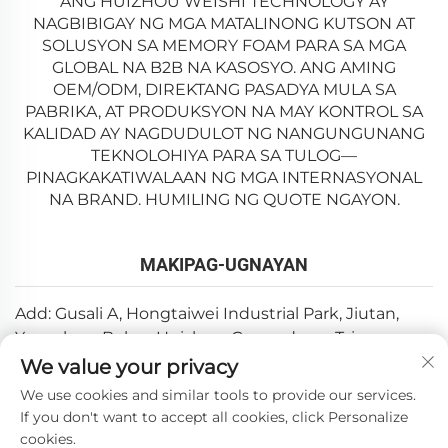
ANG HUIZHOU WEISHI TECHNOLOGY AY
NAGBIBIGAY NG MGA MATALINONG KUTSON AT
SOLUSYON SA MEMORY FOAM PARA SA MGA
GLOBAL NA B2B NA KASOSYO. ANG AMING
OEM/ODM, DIREKTANG PASADYA MULA SA
PABRIKA, AT PRODUKSYON NA MAY KONTROL SA
KALIDAD AY NAGDUDULOT NG NANGUNGUNANG
TEKNOLOHIYA PARA SA TULOG—
PINAGKAKATIWALAAN NG MGA INTERNASYONAL
NA BRAND. HUMILING NG QUOTE NGAYON.
MAKIPAG-UGNAYAN
Add: Gusali A, Hongtaiwei Industrial Park, Jiutan,
Yuanzhou, Boluo, Huizhou, Guangdong, Tsina
We value your privacy
Email:
[email protected]
We use cookies and similar tools to provide our services.
Telepono:
+86-0752-6688646
If you don't want to accept all cookies, click Personalize
cookies.