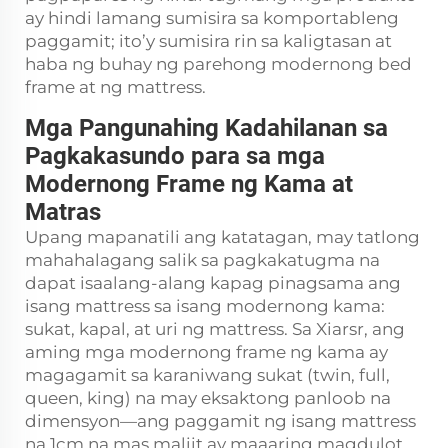
ay hindi lamang sumisira sa komportableng
paggamit; ito’y sumisira rin sa kaligtasan at
haba ng buhay ng parehong modernong bed
frame at ng mattress.
Mga Pangunahing Kadahilanan sa
Pagkakasundo para sa mga
Modernong Frame ng Kama at
Matras
Upang mapanatili ang katatagan, may tatlong
mahahalagang salik sa pagkakatugma na
dapat isaalang-alang kapag pinagsama ang
isang mattress sa isang modernong kama:
sukat, kapal, at uri ng mattress. Sa Xiarsr, ang
aming mga modernong frame ng kama ay
magagamit sa karaniwang sukat (twin, full,
queen, king) na may eksaktong panloob na
dimensyon—ang paggamit ng isang mattress
na 1cm na mas maliit ay maaaring magdulot