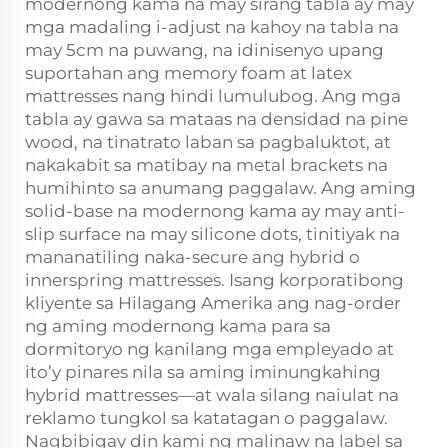
modernong kama na may sirang tabla ay may
mga madaling i-adjust na kahoy na tabla na
may 5cm na puwang, na idinisenyo upang
suportahan ang memory foam at latex
mattresses nang hindi lumulubog. Ang mga
tabla ay gawa sa mataas na densidad na pine
wood, na tinatrato laban sa pagbaluktot, at
nakakabit sa matibay na metal brackets na
humihinto sa anumang paggalaw. Ang aming
solid-base na modernong kama ay may anti-
slip surface na may silicone dots, tinitiyak na
mananatiling naka-secure ang hybrid o
innerspring mattresses. Isang korporatibong
kliyente sa Hilagang Amerika ang nag-order
ng aming modernong kama para sa
dormitoryo ng kanilang mga empleyado at
ito’y pinares nila sa aming iminungkahing
hybrid mattresses—at wala silang naiulat na
reklamo tungkol sa katatagan o paggalaw.
Nagbibigay din kami ng malinaw na label sa