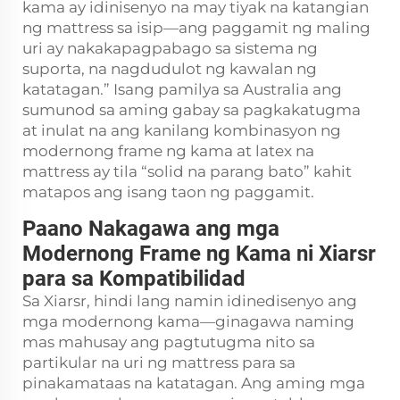
kama ay idinisenyo na may tiyak na katangian
ng mattress sa isip—ang paggamit ng maling
uri ay nakakapagpabago sa sistema ng
suporta, na nagdudulot ng kawalan ng
katatagan.” Isang pamilya sa Australia ang
sumunod sa aming gabay sa pagkakatugma
at inulat na ang kanilang kombinasyon ng
modernong frame ng kama at latex na
mattress ay tila “solid na parang bato” kahit
matapos ang isang taon ng paggamit.
Paano Nakagawa ang mga
Modernong Frame ng Kama ni Xiarsr
para sa Kompatibilidad
Sa Xiarsr, hindi lang namin idinedisenyo ang
mga modernong kama—ginagawa naming
mas mahusay ang pagtutugma nito sa
partikular na uri ng mattress para sa
pinakamataas na katatagan. Ang aming mga