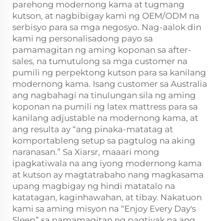
parehong modernong kama at tugmang
kutson, at nagbibigay kami ng OEM/ODM na
serbisyo para sa mga negosyo. Nag-aalok din
kami ng personalisadong payo sa
pamamagitan ng aming koponan sa after-
sales, na tumutulong sa mga customer na
pumili ng perpektong kutson para sa kanilang
modernong kama. Isang customer sa Australia
ang nagbahagi na tinulungan sila ng aming
koponan na pumili ng latex mattress para sa
kanilang adjustable na modernong kama, at
ang resulta ay “ang pinaka-matatag at
komportableng setup sa pagtulog na aking
naranasan.” Sa Xiarsr, maaari mong
ipagkatiwala na ang iyong modernong kama
at kutson ay magtatrabaho nang magkasama
upang magbigay ng hindi matatalo na
katatagan, kaginhawahan, at tibay. Nakatuon
kami sa aming misyon na “Enjoy Every Day's
Sleep” sa pamamagitan ng pagtiyak na ang