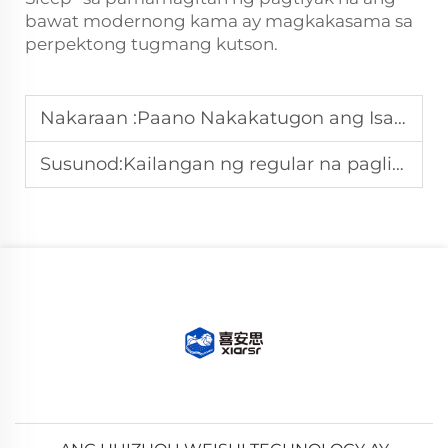
bawat modernong kama ay magkakasama sa
perpektong tugmang kutson.
Nakaraan :
Paano Nakakatugon ang Isang Memory Foam Mattress sa Iba't Ibang Posisyon Habang Natutulog?
Susunod:
Kailangan ng regular na paglilinis ang isang matalinong kama at matras upang mapanatili ang kalinisan.