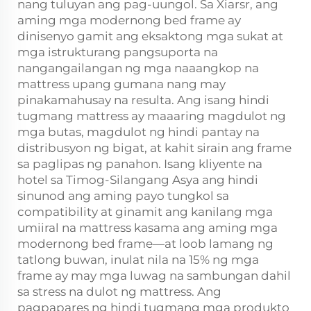
nang tuluyan ang pag-uungol. Sa Xiarsr, ang
aming mga modernong bed frame ay
dinisenyo gamit ang eksaktong mga sukat at
mga istrukturang pangsuporta na
nangangailangan ng mga naaangkop na
mattress upang gumana nang may
pinakamahusay na resulta. Ang isang hindi
tugmang mattress ay maaaring magdulot ng
mga butas, magdulot ng hindi pantay na
distribusyon ng bigat, at kahit sirain ang frame
sa paglipas ng panahon. Isang kliyente na
hotel sa Timog-Silangang Asya ang hindi
sinunod ang aming payo tungkol sa
compatibility at ginamit ang kanilang mga
umiiral na mattress kasama ang aming mga
modernong bed frame—at loob lamang ng
tatlong buwan, inulat nila na 15% ng mga
frame ay may mga luwag na sambungan dahil
sa stress na dulot ng mattress. Ang
pagpapares ng hindi tugmang mga produkto