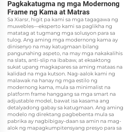
Pagkakatugma ng mga Modernong
Frame ng Kama at Matras
Sa Xiarsr, higit pa kami sa mga tagagawa ng
muwebles—eksperto kami sa paglikha ng
matatag at tugmang mga solusyon para sa
tulog. Ang aming mga modernong kama ay
dinisenyo na may katugmaan bilang
pangunahing aspeto, na may mga nakakalihis
na slats, anti-slip na ibabaw, at eksaktong
sukat upang magkapares sa aming mataas na
kalidad na mga kutson. Nag-aalok kami ng
malawak na hanay ng mga estilo ng
modernong kama, mula sa minimalist na
platform frame hanggang sa mga smart na
adjustable model, bawat isa kasama ang
detalyadong gabay sa katugmaan. Ang aming
modelo ng direktang pagbebenta mula sa
pabrika ay nagbibigay-daan sa amin na mag-
alok ng mapagkumpitensyang presyo para sa