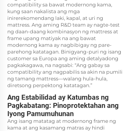
compatibility sa bawat modernong kama,
kung saan nakalista ang mga
inirerekomendang laki, kapal, at uri ng
mattress. Ang aming R&D team ay nagte-test
ng daan-daang kombinasyon ng mattress at
frame upang matiyak na ang bawat
modernong kama ay nagbibigay ng pare-
parehong katatagan. Binigyang-puri ng isang
customer sa Europa ang aming detalyadong
pagkakagawa, na nagsabi: “Ang gabay sa
compatibility ang nagpabilis sa akin na pumili
ng tamang mattress—walang hula-hula,
diretsong perpektong katatagan.”
Ang Estabilidad ay Katumbas ng
Pagkabatang: Pinoprotektahan ang
Iyong Pamumuhunan
Ang isang matatag at modernong frame ng
kama at ang kasamang matras ay hindi