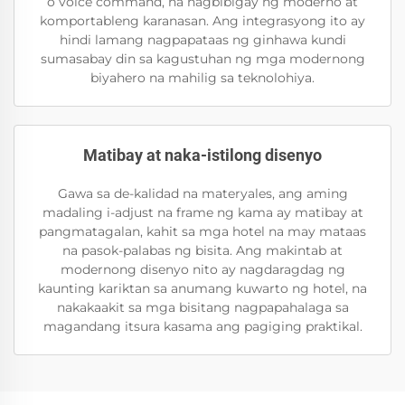
o voice command, na nagbibigay ng moderno at
komportableng karanasan. Ang integrasyong ito ay
hindi lamang nagpapataas ng ginhawa kundi
sumasabay din sa kagustuhan ng mga modernong
biyahero na mahilig sa teknolohiya.
Matibay at naka-istilong disenyo
Gawa sa de-kalidad na materyales, ang aming
madaling i-adjust na frame ng kama ay matibay at
pangmatagalan, kahit sa mga hotel na may mataas
na pasok-palabas ng bisita. Ang makintab at
modernong disenyo nito ay nagdaragdag ng
kaunting kariktan sa anumang kuwarto ng hotel, na
nakakaakit sa mga bisitang nagpapahalaga sa
magandang itsura kasama ang pagiging praktikal.