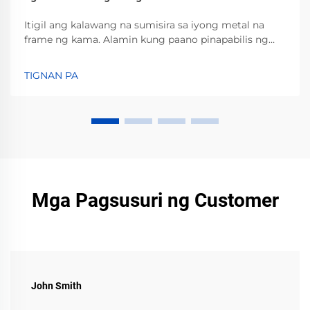
Itigil ang kalawang na sumisira sa iyong metal na
frame ng kama. Alamin kung paano pinapabilis ng
kahalumigmigan, spilling, at mahinang bentilasyon
ang korosyon—pati na ang mga natukoy na hakbang
TIGNAN PA
upang maiwasan ito. Protektahan ang iyong
investisyon ngayon.
Mga Pagsusuri ng Customer
John Smith