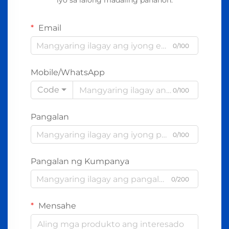
iyo sa lalong madaling panahon.
Email
0/100
Mobile/WhatsApp
Code
0/100
Pangalan
0/100
Pangalan ng Kumpanya
0/200
Mensahe