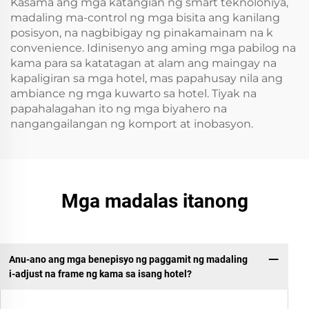
Kasama ang mga katangian ng smart teknolohiya,
madaling ma-control ng mga bisita ang kanilang
posisyon, na nagbibigay ng pinakamainam na k
convenience. Idinisenyo ang aming mga pabilog na
kama para sa katatagan at alam ang maingay na
kapaligiran sa mga hotel, mas papahusay nila ang
ambiance ng mga kuwarto sa hotel. Tiyak na
papahalagahan ito ng mga biyahero na
nangangailangan ng komport at inobasyon.
Mga madalas itanong
Anu-ano ang mga benepisyo ng paggamit ng madaling
i-adjust na frame ng kama sa isang hotel?