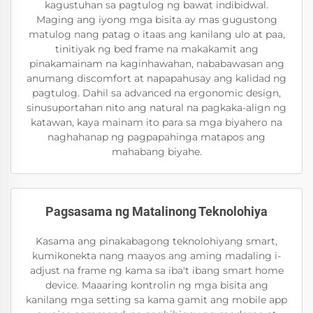
kagustuhan sa pagtulog ng bawat indibidwal.
Maging ang iyong mga bisita ay mas gugustong
matulog nang patag o itaas ang kanilang ulo at paa,
tinitiyak ng bed frame na makakamit ang
pinakamainam na kaginhawahan, nababawasan ang
anumang discomfort at napapahusay ang kalidad ng
pagtulog. Dahil sa advanced na ergonomic design,
sinusuportahan nito ang natural na pagkaka-align ng
katawan, kaya mainam ito para sa mga biyahero na
naghahanap ng pagpapahinga matapos ang
mahabang biyahe.
Pagsasama ng Matalinong Teknolohiya
Kasama ang pinakabagong teknolohiyang smart,
kumikonekta nang maayos ang aming madaling i-
adjust na frame ng kama sa iba't ibang smart home
device. Maaaring kontrolin ng mga bisita ang
kanilang mga setting sa kama gamit ang mobile app