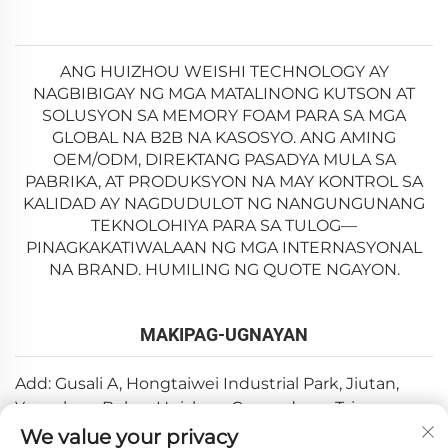
ANG HUIZHOU WEISHI TECHNOLOGY AY
NAGBIBIGAY NG MGA MATALINONG KUTSON AT
SOLUSYON SA MEMORY FOAM PARA SA MGA
GLOBAL NA B2B NA KASOSYO. ANG AMING
OEM/ODM, DIREKTANG PASADYA MULA SA
PABRIKA, AT PRODUKSYON NA MAY KONTROL SA
KALIDAD AY NAGDUDULOT NG NANGUNGUNANG
TEKNOLOHIYA PARA SA TULOG—
PINAGKAKATIWALAAN NG MGA INTERNASYONAL
NA BRAND. HUMILING NG QUOTE NGAYON.
MAKIPAG-UGNAYAN
Add: Gusali A, Hongtaiwei Industrial Park, Jiutan,
Yuanzhou, Boluo, Huizhou, Guangdong, Tsina
We value your privacy
Email:
[email protected]