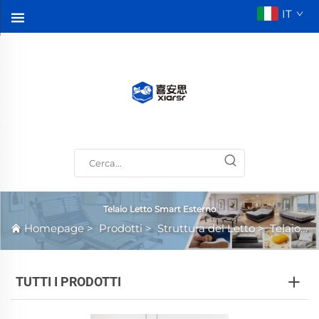
IT
Telaio Letto Smart Esterno
Homepage
>
Prodotti
>
Struttura del Letto
>
Telaio Letto Smart Esterno
TUTTI I PRODOTTI