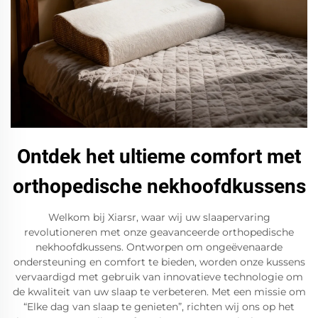
Ontdek het ultieme comfort met
orthopedische nekhoofdkussens
Welkom bij Xiarsr, waar wij uw slaapervaring
revolutioneren met onze geavanceerde orthopedische
nekhoofdkussens. Ontworpen om ongeëvenaarde
ondersteuning en comfort te bieden, worden onze kussens
vervaardigd met gebruik van innovatieve technologie om
de kwaliteit van uw slaap te verbeteren. Met een missie om
“Elke dag van slaap te genieten”, richten wij ons op het