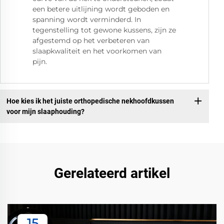
een betere uitlijning wordt geboden en
spanning wordt verminderd. In
tegenstelling tot gewone kussens, zijn ze
afgestemd op het verbeteren van
slaapkwaliteit en het voorkomen van
pijn.
Hoe kies ik het juiste orthopedische nekhoofdkussen
voor mijn slaaphouding?
Gerelateerd artikel
15