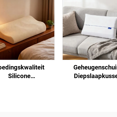
oedingskwaliteit
Geheugenschu
Silicone
Diepslaapkuss
eussteunkussen