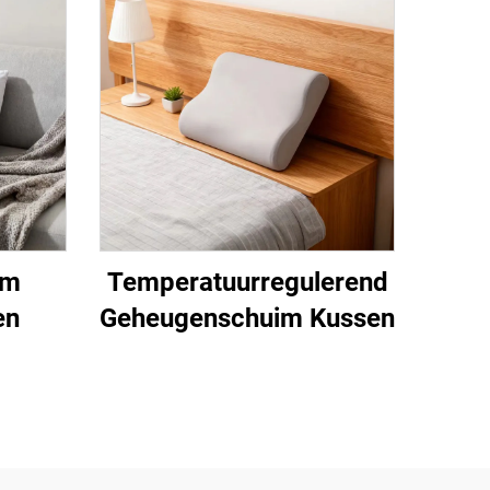
im
Temperatuurregulerend
en
Geheugenschuim Kussen