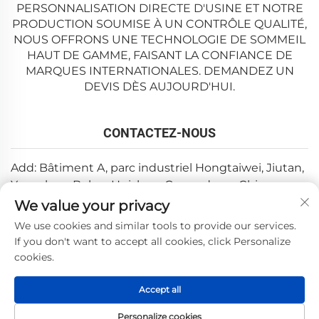
PERSONNALISATION DIRECTE D'USINE ET NOTRE
PRODUCTION SOUMISE À UN CONTRÔLE QUALITÉ,
NOUS OFFRONS UNE TECHNOLOGIE DE SOMMEIL
HAUT DE GAMME, FAISANT LA CONFIANCE DE
MARQUES INTERNATIONALES. DEMANDEZ UN
DEVIS DÈS AUJOURD'HUI.
CONTACTEZ-NOUS
Add: Bâtiment A, parc industriel Hongtaiwei, Jiutan,
Yuanzhou, Boluo, Huizhou, Guangdong, Chine
We value your privacy
Email :
[email protected]
We use cookies and similar tools to provide our services.
Tél. :
+86-0752-6688646
If you don't want to accept all cookies, click Personalize
cookies.
Copyright © 2025 par Huizhou Weishi Technology Co., Ltd.
Accept all
—
Politique de confidentialité
Personalize cookies