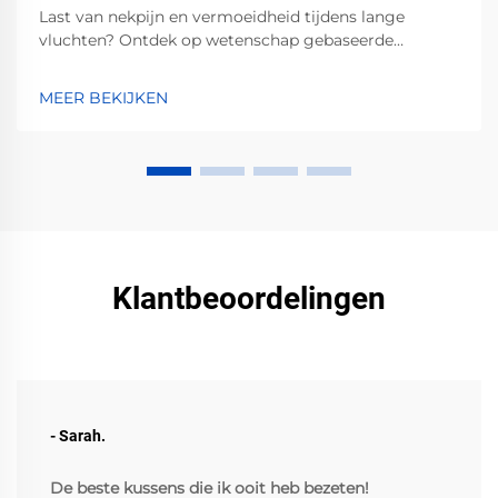
Last van nekpijn en vermoeidheid tijdens lange
vluchten? Ontdek op wetenschap gebaseerde
ergonomische kenmerken — zoals memoryschaum,
verstelbare pasvorm en zijsteun — die vermoeidheid
MEER BEKIJKEN
met 40% verminderen en wervelkolombelasting
voorkomen. Download de ultieme gids voor
reiscomfort.
Klantbeoordelingen
- Sarah.
De beste kussens die ik ooit heb bezeten!