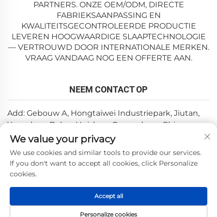
PARTNERS. ONZE OEM/ODM, DIRECTE
FABRIEKSAANPASSING EN
KWALITEITSGECONTROLEERDE PRODUCTIE
LEVEREN HOOGWAARDIGE SLAAPTECHNOLOGIE
— VERTROUWD DOOR INTERNATIONALE MERKEN.
VRAAG VANDAAG NOG EEN OFFERTE AAN.
NEEM CONTACT OP
Add: Gebouw A, Hongtaiwei Industriepark, Jiutan,
Yuanzhou, Boluo, Huizhou, Guangdong, China
We value your privacy
E-mail:
[email protected]
We use cookies and similar tools to provide our services.
Tel:
+86-0752-6688646
If you don't want to accept all cookies, click Personalize
cookies.
Copyright © 2025 door Huizhou Weishi Technology Co., Ltd.
Accept all
—
Privacybeleid
Personalize cookies