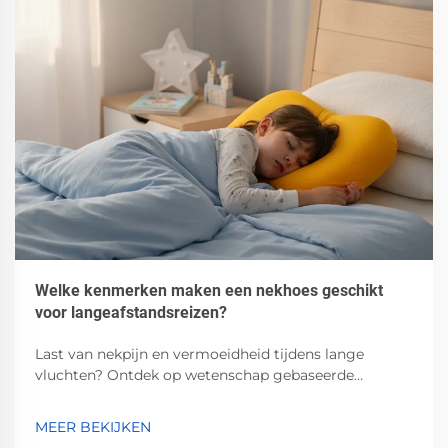
Welke kenmerken maken een nekhoes geschikt
voor langeafstandsreizen?
Last van nekpijn en vermoeidheid tijdens lange
vluchten? Ontdek op wetenschap gebaseerde
ergonomische kenmerken — zoals memoryschaum,
verstelbare pasvorm en zijsteun — die vermoeidheid
MEER BEKIJKEN
met 40% verminderen en wervelkolombelasting