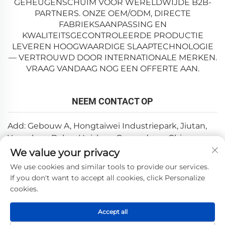
GEHEUGENSCHUIM VOOR WERELDWIJDE B2B-
PARTNERS. ONZE OEM/ODM, DIRECTE
FABRIEKSAANPASSING EN
KWALITEITSGECONTROLEERDE PRODUCTIE
LEVEREN HOOGWAARDIGE SLAAPTECHNOLOGIE
— VERTROUWD DOOR INTERNATIONALE MERKEN.
VRAAG VANDAAG NOG EEN OFFERTE AAN.
NEEM CONTACT OP
Add: Gebouw A, Hongtaiwei Industriepark, Jiutan,
Yuanzhou, Boluo, Huizhou, Guangdong, China
We value your privacy
E-mail:
[email protected]
We use cookies and similar tools to provide our services.
Tel:
+86-0752-6688646
If you don't want to accept all cookies, click Personalize
cookies.
Copyright © 2025 door Huizhou Weishi Technology Co., Ltd.
Accept all
—
Privacybeleid