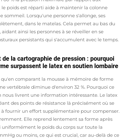
 le poids est réparti aide à maintenir la colonne
le sommeil. Lorsqu'une personne s'allonge, ses
lètement, dans le matelas. Cela permet au bas du
 aidant ainsi les personnes à se réveiller en se
osturaux persistants qui s'accumulent avec le temps.
 de la cartographie de pression : pourquoi
me surpassent le latex en soutien lombaire
é qu'en comparant la mousse à mémoire de forme
lonne vertébrale diminue d'environ 32 %. Pourquoi ce
 nous livrent une information intéressante. Le latex
ant des points de résistance là précisément où se
s à fournir un effort supplémentaire pour compenser.
remment. Elle reprend lentement sa forme après
i uniformément le poids du corps sur toute la
 mmHg ou moins, ce qui est crucial, car au-delà de ce