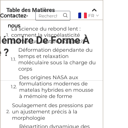
Table des Matières
Contactez-
FR
nous
La science du rebond lent :
comment la viscoélasticité
Mémoire De Forme À
permet un soutien adaptatif
 ?
Déformation dépendante du
temps et relaxation
moléculaire sous la charge du
corps
Des origines NASA aux
formulations modernes de
matelas hybrides en mousse
à mémoire de forme
Soulagement des pressions par
un ajustement précis à la
morphologie
Répartition dynamique des