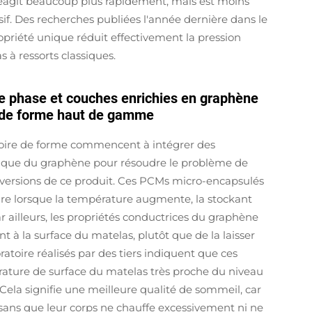
 réagit beaucoup plus rapidement, mais est moins
if. Des recherches publiées l'année dernière dans le
priété unique réduit effectivement la pression
 à ressorts classiques.
e phase et couches enrichies en graphène
 de forme haut de gamme
re de forme commencent à intégrer des
 que du graphène pour résoudre le problème de
s versions de ce produit. Ces PCMs micro-encapsulés
ire lorsque la température augmente, la stockant
r ailleurs, les propriétés conductrices du graphène
 à la surface du matelas, plutôt que de la laisser
ratoire réalisés par des tiers indiquent que ces
ature de surface du matelas très proche du niveau
Cela signifie une meilleure qualité de sommeil, car
it sans que leur corps ne chauffe excessivement ni ne