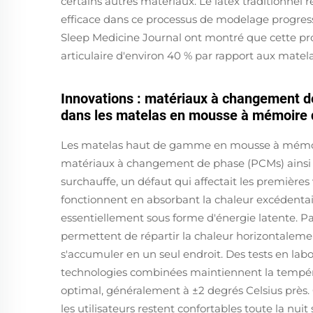
certains autres matériaux. Le latex traditionnel
efficace dans ce processus de modelage progress
Sleep Medicine Journal ont montré que cette pro
articulaire d'environ 40 % par rapport aux matelas
Innovations : matériaux à changement d
dans les matelas en mousse à mémoire
Les matelas haut de gamme en mousse à mémoi
matériaux à changement de phase (PCMs) ainsi
surchauffe, un défaut qui affectait les première
fonctionnent en absorbant la chaleur excédenta
essentiellement sous forme d'énergie latente. Pa
permettent de répartir la chaleur horizontalement
s'accumuler en un seul endroit. Des tests en labo
technologies combinées maintiennent la tempér
optimal, généralement à ±2 degrés Celsius près. 
les utilisateurs restent confortables toute la nu