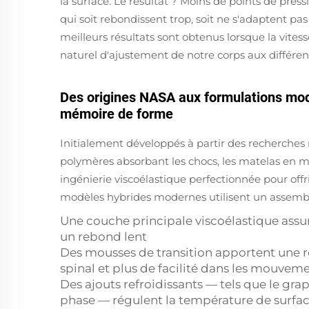
la surface. Le résultat ? Moins de points de pre
qui soit rebondissent trop, soit ne s'adaptent p
meilleurs résultats sont obtenus lorsque la vite
naturel d'ajustement de notre corps aux différen
Des origines NASA aux formulations mo
mémoire de forme
Initialement développés à partir des recherches
polymères absorbant les chocs, les matelas en 
ingénierie viscoélastique perfectionnée pour off
modèles hybrides modernes utilisent un assemblag
Une couche principale viscoélastique assu
un rebond lent
Des mousses de transition apportent une r
spinal et plus de facilité dans les mouvem
Des ajouts refroidissants — tels que le g
phase — régulent la température de surfa