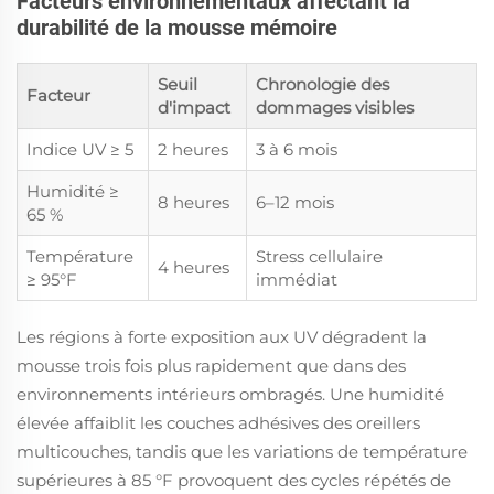
Facteurs environnementaux affectant la
durabilité de la mousse mémoire
Seuil
Chronologie des
Facteur
d'impact
dommages visibles
Indice UV ≥ 5
2 heures
3 à 6 mois
Humidité ≥
8 heures
6–12 mois
65 %
Température
Stress cellulaire
4 heures
≥ 95°F
immédiat
Les régions à forte exposition aux UV dégradent la
mousse trois fois plus rapidement que dans des
environnements intérieurs ombragés. Une humidité
élevée affaiblit les couches adhésives des oreillers
multicouches, tandis que les variations de température
supérieures à 85 °F provoquent des cycles répétés de