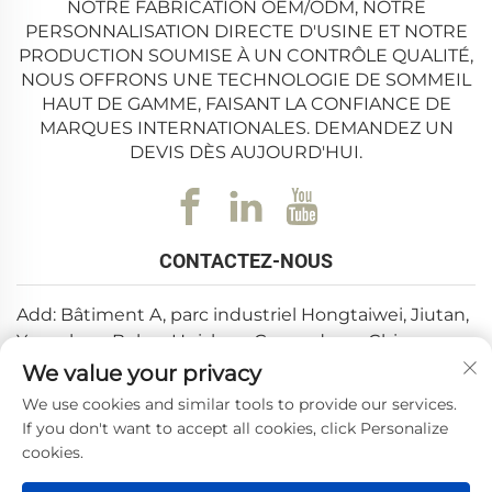
NOTRE FABRICATION OEM/ODM, NOTRE
PERSONNALISATION DIRECTE D'USINE ET NOTRE
PRODUCTION SOUMISE À UN CONTRÔLE QUALITÉ,
NOUS OFFRONS UNE TECHNOLOGIE DE SOMMEIL
HAUT DE GAMME, FAISANT LA CONFIANCE DE
MARQUES INTERNATIONALES. DEMANDEZ UN
DEVIS DÈS AUJOURD'HUI.
CONTACTEZ-NOUS
Add: Bâtiment A, parc industriel Hongtaiwei, Jiutan,
Yuanzhou, Boluo, Huizhou, Guangdong, Chine
We value your privacy
E-mail :
[email protected]
We use cookies and similar tools to provide our services.
Tél. :
+86-0752-6688646
If you don't want to accept all cookies, click Personalize
cookies.
Copyright © 2025 par Huizhou Weishi Technology Co., Ltd.