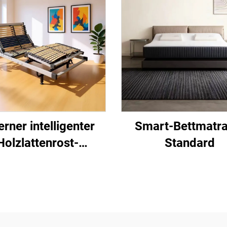
erner intelligenter
Smart-Bettmatra
Holzlattenrost-
Standard
Bettgestell