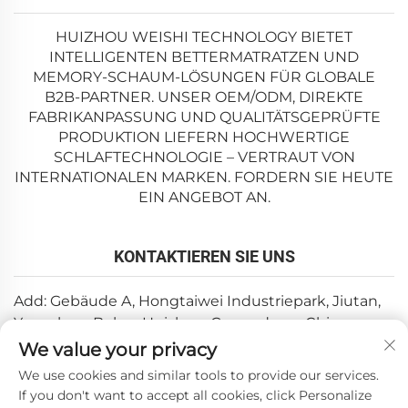
HUIZHOU WEISHI TECHNOLOGY BIETET
INTELLIGENTEN BETTERMATRATZEN UND
MEMORY-SCHAUM-LÖSUNGEN FÜR GLOBALE
B2B-PARTNER. UNSER OEM/ODM, DIREKTE
FABRIKANPASSUNG UND QUALITÄTSGEPRÜFTE
PRODUKTION LIEFERN HOCHWERTIGE
SCHLAFTECHNOLOGIE – VERTRAUT VON
INTERNATIONALEN MARKEN. FORDERN SIE HEUTE
EIN ANGEBOT AN.
KONTAKTIEREN SIE UNS
Add: Gebäude A, Hongtaiwei Industriepark, Jiutan,
Yuanzhou, Boluo, Huizhou, Guangdong, China
We value your privacy
E-Mail:
[email protected]
We use cookies and similar tools to provide our services.
Tel.:
+86-0752-6688646
If you don't want to accept all cookies, click Personalize