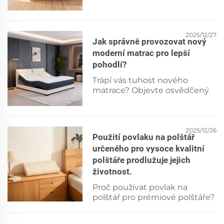
jednorázovou čepici pro
dodržení předpisů, krytí a
ochranu. Stáhněte si náš
kontrolní seznam už dnes.
2025/12/27
Jak správně provozovat nový
moderní matrac pro lepší
pohodlí?
Trápí vás tuhost nového
matrace? Objevte osvědčený
5krokový proces provozování
podložený vědeckými
poznatky pro rychlejší pohodlí,
uvolnění tlaku a podporu.
2025/12/26
Použití povlaku na polštář
Začněte spát lépe již dnes
určeného pro vysoce kvalitní
večer.
polštáře prodlužuje jejich
životnost.
Proč používat povlak na
polštář pro prémiové polštáře?
Chrání před oleji, třením a
vlhkostí – zvyšuje délku života i