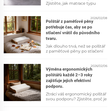
Zjistěte, jak matrace typu
queen optimalizuje malé
ložnice – zvyšuje pohodlí i
využitelnou podlahovou
2026/02/08
Polštář z paměťové pěny
plochu. Prohlédněte si nyní
potřebuje čas, aby se po
chytré návrhy uspořádání!
stlačení vrátil do původního
tvaru.
Jak dlouho trvá, než se polštář
z paměťové pěny po stlačení
vrátí do původního tvaru?
Dozvíte se vědecké pozadí,
ideální dobu pružného návratu
2026/02/06
Výměna ergonomických
a tipy pro správnou péči, která
polštářů každé 2–3 roky
zajistí dlouhodobou podporu.
zajišťuje jejich efektivní
Přečtěte si hned teď.
podporu.
Ztrácí váš ergonomický polštář
svou podporu? Zjistěte, proč je
výměna každé 2–3 roky
nezbytná pro správné