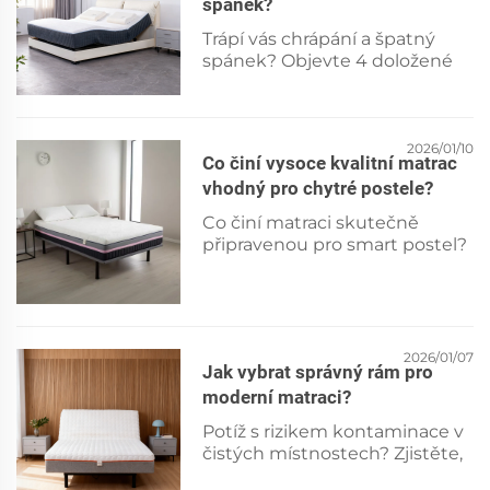
spánek?
Trápí vás chrápání a špatný
spánek? Objevte 4 doložené
vlastnosti matrace –
nastavitelnou tuhost, tlakové
uvolnění, zvýšení polohy a
propustnost – které snižují
2026/01/10
Co činí vysoce kvalitní matrac
uzávěr dýchacích cest. Spěte
vhodný pro chytré postele?
dnes večer lépe.
Co činí matraci skutečně
připravenou pro smart postel?
Objevte 5 nepostradatelných
funkcí – nastavitelná tuhost,
chladicí technologie,
vestavěné senzory, okrajová
podpora a odolnost.
2026/01/07
Jak vybrat správný rám pro
Porovnejte specifikace už
moderní matraci?
dnes.
Potíž s rizikem kontaminace v
čistých místnostech? Zjistěte,
jak vybrat správnou