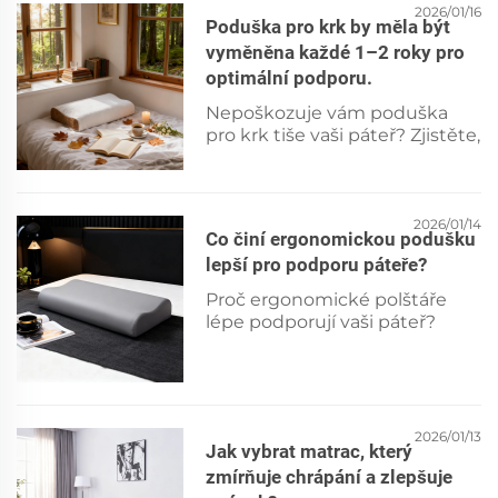
zarovnání páteře a kvalitu
2026/01/16
Poduška pro krk by měla být
spánku. Naučte se poznat
vyměněna každé 1–2 roky pro
příznaky a získejte odborně
optimální podporu.
podložené rady.
Nepoškozuje vám poduška
pro krk tiše vaši páteř? Zjistěte,
proč její výměna každé 1–2
roky předchází bolestem,
zlepšuje spánek a posiluje
podporu krční páteře.
2026/01/14
Co činí ergonomickou podušku
Zkontrolujte již dnes příznaky.
lepší pro podporu páteře?
Proč ergonomické polštáře
lépe podporují vaši páteř?
Objevte 4 důkazy podložené
výzkumem – tvarový design,
prémiové materiály,
individuální přizpůsobení a
uvolnění tlaku. Dozvěděte se
2026/01/13
Jak vybrat matrac, který
více ještě dnes!
zmírňuje chrápání a zlepšuje