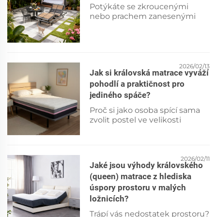
Potýkáte se zkroucenými
nebo prachem zanesenými
dřevěnými latěmi? Objevte
bezpečné, krok za krokem
popsané metody čištění a
odborné tipy pro prodloužení
životnosti rámu postele.
2026/02/13
Jak si královská matrace vyváží
Udržujte svůj rám postele
pohodlí a praktičnost pro
Xiarsr nebo jakýkoli jiný rám s
dřevěnými latěmi v
jediného spáče?
dokonalém stavu – přečtěte si
Proč si jako osoba spící sama
hned teď.
zvolit postel ve velikosti
queen? Objevte optimální
pohodlí, úsporu prostoru a
chytrou hodnotu – získejte
nyní odborné tipy.
2026/02/11
Jaké jsou výhody královského
(queen) matrace z hlediska
úspory prostoru v malých
ložnicích?
Trápí vás nedostatek prostoru?