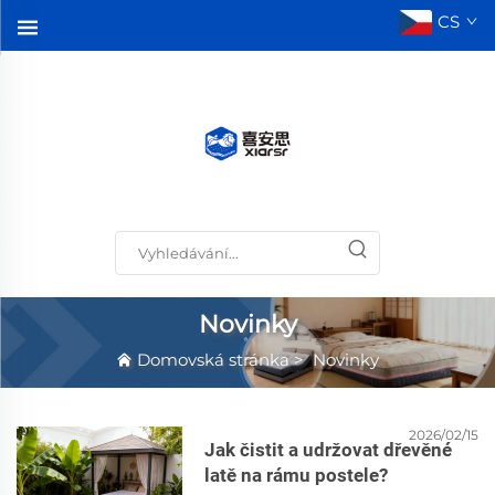
CS
Novinky
Domovská stránka
>
Novinky
2026/02/15
Jak čistit a udržovat dřevěné
latě na rámu postele?