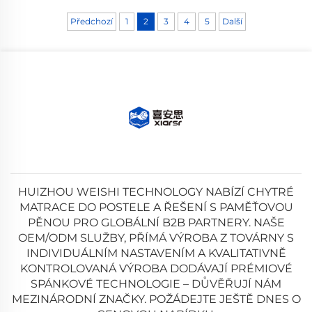
komfort. Objevte dnes, jak
uchránit svou investici.
Předchozí
1
2
3
4
5
Další
HUIZHOU WEISHI TECHNOLOGY NABÍZÍ CHYTRÉ
MATRACE DO POSTELE A ŘEŠENÍ S PAMĚŤOVOU
PĚNOU PRO GLOBÁLNÍ B2B PARTNERY. NAŠE
OEM/ODM SLUŽBY, PŘÍMÁ VÝROBA Z TOVÁRNY S
INDIVIDUÁLNÍM NASTAVENÍM A KVALITATIVNĚ
KONTROLOVANÁ VÝROBA DODÁVAJÍ PRÉMIOVÉ
SPÁNKOVÉ TECHNOLOGIE – DŮVĚŘUJÍ NÁM
MEZINÁRODNÍ ZNAČKY. POŽÁDEJTE JEŠTĚ DNES O