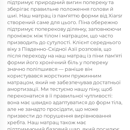
підтримує природний вигин попереку та
зберігає правильне положення голови й
шиї. Наш матрац із пам'яттю форми від Xiarsr
створений саме для цього. Піна обережно
підтримує поперекову ділянку, заповнюючи
проміжок між тілом і матрацом, що часто
призводить до сутулості. Клієнт середнього
віку з Південно-Східної Азії розповів, що
після переходу на наш матрац із піни пам'яті
форми його хронічний біль у попереку
значно поліпшився — раніше він
користувався жорстким пружинним
матрацом, який не забезпечував достатньої
амортизації. Ми тестуємо нашу піну, щоб
переконатися в її правильної чутливості:
вона має швидко адаптуватися до форм тіла,
але не занадто просідати, що може
призвести до порушення вирівнювання
хребта. Наш матрац також має
підтримуючий базовий шар, який посилює