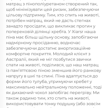
матрац з пінополіуретаном створений так,
щоб мінімізувати цей ризик, забезпечуючи
цільову підтримку. Тим, хто спить на животі,
потрібен матрац, який не дасть стегнах
занадто просідати, що викликає прогин у
поперековій ділянці хребта. У Xiarsr наша
піна має більш щільну основу, запобігаючи
надмірному просіданню, водночас
забезпечуючи достатнє амортизаційне
комфортне покриття. Молодий клієнт з
Австралії, який не міг позбутися звички
спати на животі, поділився, що наш матрац
із пам’яттєвою піною зменшив його ранкову
напругу в шиї та спині. Піна адаптується до
форми його тулуба, утримуючи хребет у
максимально нейтральному положенні, тоді
як дихаючий чохол запобігає перегріву. Ми
також радимо тим, хто спить на животі,
використовувати тонку подушку (або зовсім