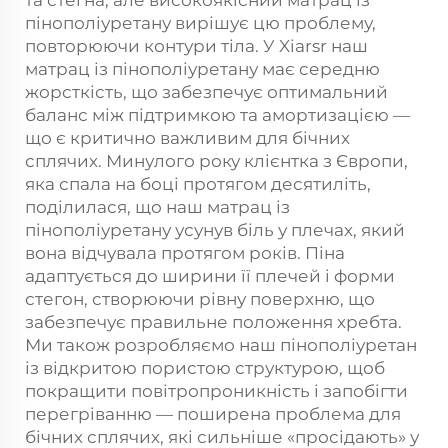
та стегна, але високоякісний матрац із
пінополіуретану вирішує цю проблему,
повторюючи контури тіла. У Xiarsr наш
матрац із пінополіуретану має середню
жорсткість, що забезпечує оптимальний
баланс між підтримкою та амортизацією —
що є критично важливим для бічних
сплячих. Минулого року клієнтка з Європи,
яка спала на боці протягом десятиліть,
поділилася, що наш матрац із
пінополіуретану усунув біль у плечах, який
вона відчувала протягом років. Піна
адаптується до ширини її плечей і форми
стегон, створюючи рівну поверхню, що
забезпечує правильне положення хребта.
Ми також розробляємо наш пінополіуретан
із відкритою пористою структурою, щоб
покращити повітропроникність і запобігти
перегріванню — поширена проблема для
бічних сплячих, які сильніше «просідають» у