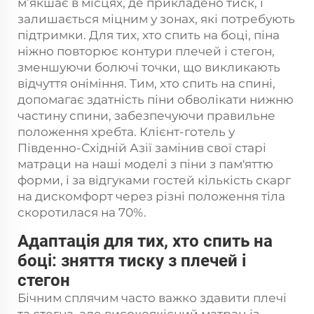
м’якшає в місцях, де прикладено тиск, і
залишається міцним у зонах, які потребують
підтримки. Для тих, хто спить на боці, піна
ніжно повторює контури плечей і стегон,
зменшуючи болючі точки, що викликають
відчуття оніміння. Тим, хто спить на спині,
допомагає здатність піни обволікати нижню
частину спини, забезпечуючи правильне
положення хребта. Клієнт-готель у
Південно-Східній Азії замінив свої старі
матраци на наші моделі з піни з пам'яттю
форми, і за відгуками гостей кількість скарг
на дискомфорт через різні положення тіла
скоротилася на 70%.
Адаптація для тих, хто спить на
боці: зняття тиску з плечей і
стегон
Бічним сплячим часто важко здавити плечі