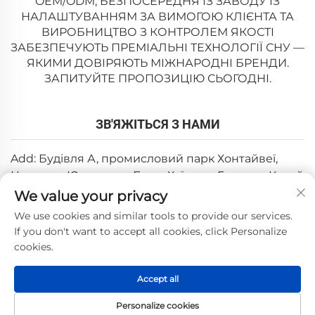
OEM/ODM, БЕЗПОСЕРЕДНЯ ІЗ ЗАВОДУ ІЗ
НАЛАШТУВАННЯМ ЗА ВИМОГОЮ КЛІЄНТА ТА
ВИРОБНИЦТВО З КОНТРОЛЕМ ЯКОСТІ
ЗАБЕЗПЕЧУЮТЬ ПРЕМІАЛЬНІ ТЕХНОЛОГІЇ СНУ —
ЯКИМИ ДОВІРЯЮТЬ МІЖНАРОДНІ БРЕНДИ.
ЗАПИТУЙТЕ ПРОПОЗИЦІЮ СЬОГОДНІ.
ЗВ'ЯЖІТЬСЯ З НАМИ
Add: Будівля А, промисловий парк Хонтайвеї,
Цзютань, Юаньчжоу, Боло, Хуїчжоу, Гуандун, Китай
We value your privacy
Ел. пошта:
[email protected]
We use cookies and similar tools to provide our services.
Тел:
+86-0752-6688646
If you don't want to accept all cookies, click Personalize
cookies.
Авторське право © 2025, Huizhou Weishi Technology Co.,
Accept all
Ltd. —
Політика конфіденційності
Personalize cookies