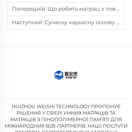
Попередній :
Що робить матрац з повільним відновленням піни-меморі більш комфортним?
Наступний :
Сучасну каркасну основу для ліжка слід підбирати в парі з сумісними матрацами для забезпечення стабільності.
HUIZHOU WEISHI TECHNOLOGY ПРОПОНУЄ
РІШЕННЯ У СФЕРІ УМНИХ МАТРАЦІВ ТА
МАТРАЦІВ З ПІНОПОЛІМЕРНОЇ ПАМ'ЯТІ ДЛЯ
МІЖНАРОДНИХ B2B-ПАРТНЕРІВ. НАШІ ПОСЛУГИ