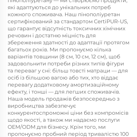
пінополіуретану — ми створюємо продукти,
які адаптуються до унікальних потреб
кожного споживача. Наш пінополіуретан
сертифікований за стандартом CertiPUR-US,
що гарантує відсутність токсичних хімічних
речовин і достатню міцність для
збереження здатності до адаптації протягом
багатьох років. Ми пропонуємо кілька
варіантів товщини (8 см, 10 см, 12 см), щоб
задовольнити потреби різних типів фігури
та переваг у сні: більш товсті матраци — для
осіб із більшою вагою або тих, хто віддає
перевагу додатковому амортизаційному
ефекту, і тонші — для легших споживачів.
Наша модель продажів безпосередньо з
виробництва забезпечує
конкурентоспроможні ціни без компромісів
щодо якості, а також ми надаємо послуги
OEM/ODM для бізнесу. Крім того, ми
пропонуємо пробний період тривалістю 100