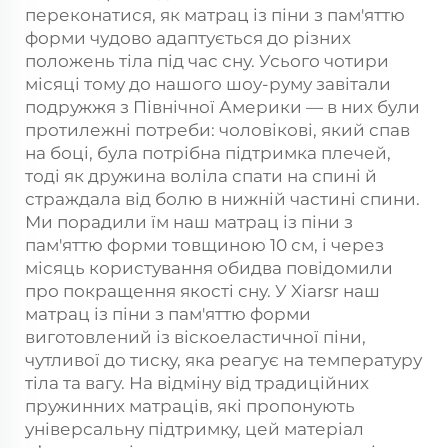
переконатися, як матрац із піни з пам'яттю
форми чудово адаптується до різних
положень тіла під час сну. Усього чотири
місяці тому до нашого шоу-руму завітали
подружжя з Північної Америки — в них були
протилежні потреби: чоловікові, який спав
на боці, була потрібна підтримка плечей,
тоді як дружина воліла спати на спині й
страждала від болю в нижній частині спини.
Ми порадили їм наш матрац із піни з
пам'яттю форми товщиною 10 см, і через
місяць користування обидва повідомили
про покращення якості сну. У Xiarsr наш
матрац із піни з пам'яттю форми
виготовлений із віскоеластичної піни,
чутливої до тиску, яка реагує на температуру
тіла та вагу. На відміну від традиційних
пружинних матраців, які пропонують
універсальну підтримку, цей матеріал