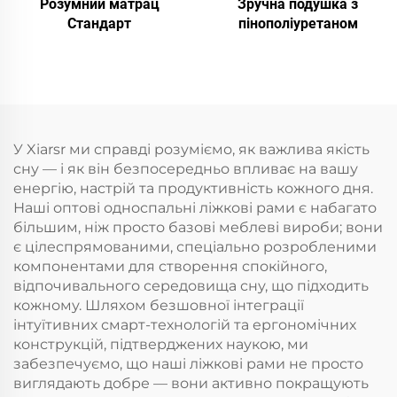
Розумний матрац
Зручна подушка з
Стандарт
пінополіуретаном
У Xiarsr ми справді розуміємо, як важлива якість
сну — і як він безпосередньо впливає на вашу
енергію, настрій та продуктивність кожного дня.
Наші оптові односпальні ліжкові рами є набагато
більшим, ніж просто базові меблеві вироби; вони
є цілеспрямованими, спеціально розробленими
компонентами для створення спокійного,
відпочивального середовища сну, що підходить
кожному. Шляхом безшовної інтеграції
інтуїтивних смарт-технологій та ергономічних
конструкцій, підтверджених наукою, ми
забезпечуємо, що наші ліжкові рами не просто
виглядають добре — вони активно покращують