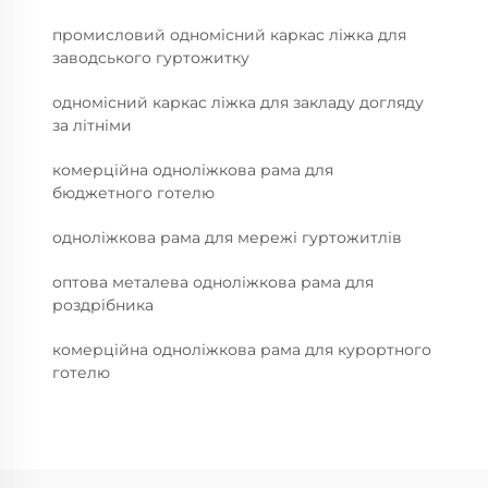
промисловий одномісний каркас ліжка для
заводського гуртожитку
одномісний каркас ліжка для закладу догляду
за літніми
комерційна одноліжкова рама для
бюджетного готелю
одноліжкова рама для мережі гуртожитлів
оптова металева одноліжкова рама для
роздрібника
комерційна одноліжкова рама для курортного
готелю