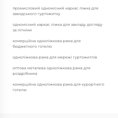
промисловий одномісний каркас ліжка для
заводського гуртожитку
одномісний каркас ліжка для закладу догляду
за літніми
комерційна одноліжкова рама для
бюджетного готелю
одноліжкова рама для мережі гуртожитлів
оптова металева одноліжкова рама для
роздрібника
комерційна одноліжкова рама для курортного
готелю