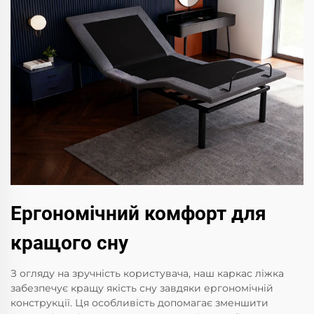
Ергономічний комфорт для
кращого сну
З огляду на зручність користувача, наш каркас ліжка
забезпечує кращу якість сну завдяки ергономічній
конструкції. Ця особливість допомагає зменшити